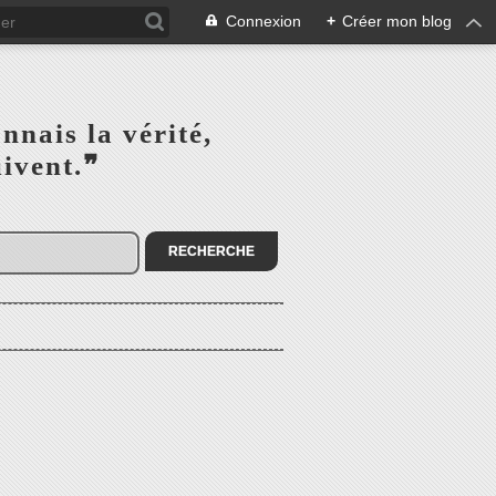
Connexion
+
Créer mon blog
s la vérité,‎ ‎ ‎ ‎ ‎ ‎ ‎ ‎ ‎
la suivent.❞