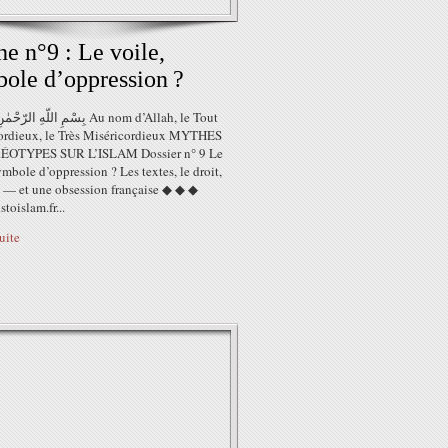
e n°9 : Le voile,
ole d’oppression ?
بِسْمِ اللّهِ ا Au nom d’Allah, le Tout
ordieux, le Très Miséricordieux MYTHES
ÉOTYPES SUR L’ISLAM Dossier n° 9 Le
ymbole d’oppression ? Les textes, le droit,
x — et une obsession française ◆ ◆ ◆
stoislam.fr...
suite