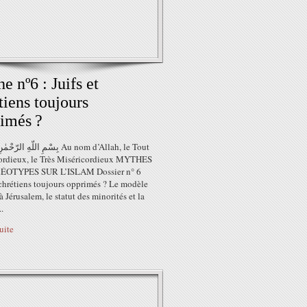
e nº6 : Juifs et
tiens toujours
imés ?
بِسْمِ اللّهِ ا Au nom d’Allah, le Tout
ordieux, le Très Miséricordieux MYTHES
ÉOTYPES SUR L’ISLAM Dossier n° 6
 chrétiens toujours opprimés ? Le modèle
 Jérusalem, le statut des minorités et la
..
suite