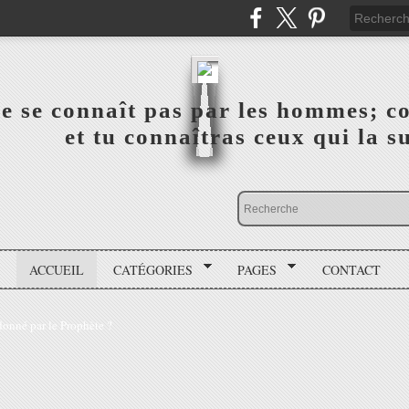
a vérité ne se connaît pas par les hommes; connai
 ‎ ‎ ‎ ‎ ‎ ‎ ‎ ‎ ‎ ‎ ‎ ‎ ‎ ‎ et tu connaîtras ceux qui 
ACCUEIL
CATÉGORIES
PAGES
CONTACT