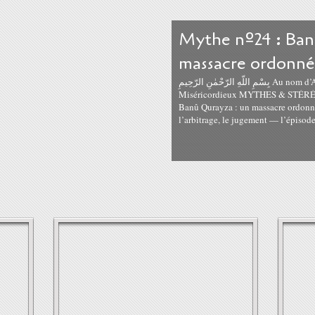
Mythe nº24 : Ban
massacre ordonné 
بِسْمِ اللّهِ الرّحْمٰنِ الرّحِيمِ Au nom d’Allah, le Tout Miséricordieux, le Très
Miséricordieux MYTHES & STÉRÉ
Banû Qurayza : un massacre ordonné 
l’arbitrage, le jugement — l’épisode.