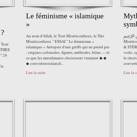
Le féminisme « islamique
Myth
»
symb
 ?
Au nom d'Allah, le Tout Miséricordieux, le Très
لرّحْمٰنِ الرّحِيمِ
Miséricordieux " ESSAI " Le féminisme «
Miséric
islamique » Autopsie d'une greffe qui ne prend pas
& STÉR
MYTHES
: origines coloniales, figures, méthodes, bilan — et
voile, s
° 24
ce que les musulmanes choisissent vraiment ◆ ◆
le choi
◆ convertistoislam.fr...
converti
 le
Lire la suite
Lire la 