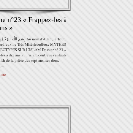
e n°23 « Frappez-les à
ans »
بِسْمِ اللّهِ ا Au nom d’Allah, le Tout
ordieux, le Très Miséricordieux MYTHES
ÉOTYPES SUR L’ISLAM Dossier n° 23 «
les à dix ans » : l’islam contre ses enfants
ith de la prière des sept ans, ses deux
...
suite