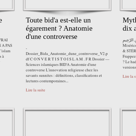
e
Toute bid'a est-elle un
Myth
égarement ? Anatomie
dix 
d'une controverse
 VRAI
لرّحْمٰنِ الرّحِيمِ
 A PAS
Miséric
-
’islam
& STÉR
Dossier_Bida_Anatomie_dune_controverse_V2.p
s à
Frappez-
df C O N V E R T I S T O I S L A M . F R Dossier —
? Le had
Sciences islamiques BID'A Anatomie d'une
versions,
controverse L'innovation religieuse chez les
savants sunnites : définitions, classifications et
Lire la 
lectures contemporaines...
Lire la suite