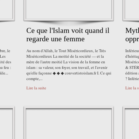
Ce que l'Islam voit quand il
Myth
regarde une femme
oppr
bre, le
Au nom d'Allah, le Tout Miséricordieux, le Très
Inférieu
 Les
Miséricordieux La moitié de la société — et la
d'hérita
ité des
mère de l'autre moitié La vision de la femme en
Miséric
u feu :
islam : sa valeur, son foyer, son travail, et l'avenir
& STÉR
ûle...
qu'elle façonne ◆ ◆ ◆ convertistoislam.fr I. Ce qui
édition
compte,...
? Inféri
Lire la suite
Lire la 