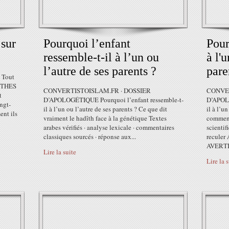
 sur
Pourquoi l’enfant
Pour
ressemble-t-il à l’un ou
à l'
l’autre de ses parents ?
pare
MYTHES
CONVERTISTOISLAM.FR · DOSSIER
CONVER
t
D’APOLOGÉTIQUE Pourquoi l’enfant ressemble-t-
D’APOLO
ngt-
il à l’un ou l’autre de ses parents ? Ce que dit
il à l’u
ent ils
vraiment le hadîth face à la génétique Textes
commenta
arabes vérifiés · analyse lexicale · commentaires
scienti
classiques sourcés · réponse aux...
recule
AVERTI
Lire la suite
Lire la 