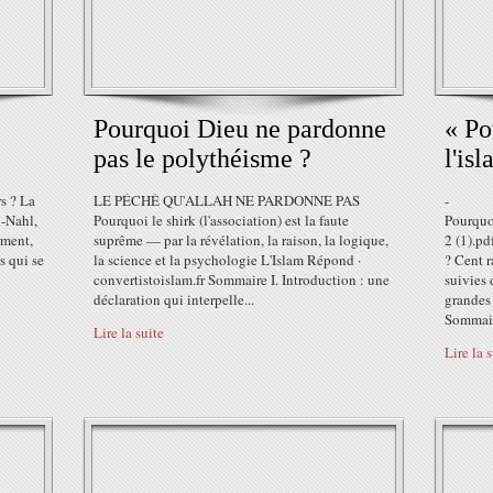
Pourquoi Dieu ne pardonne
« Po
pas le polythéisme ?
l'is
s ? La
LE PÉCHÉ QU'ALLAH NE PARDONNE PAS
-
n-Nahl,
Pourquoi le shirk (l'association) est la faute
Pourquo
rment,
suprême — par la révélation, la raison, la logique,
2 (1).
s qui se
la science et la psychologie L'Islam Répond ·
? Cent r
convertistoislam.fr Sommaire I. Introduction : une
suivies
déclaration qui interpelle...
grandes
Sommair
Lire la suite
Lire la 