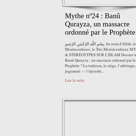
Mythe nº24 : Banû
Qurayza, un massacre
ordonné par le Prophète
بِسْمِ اللّهِ الرّحْمٰنِ الرّحِيمِ Au nom d’Allah, le Tout
Miséricordieux, le Très Miséricordieux 
& STÉRÉOTYPES SUR L’ISLAM Dossier n
Banû Qurayza : un massacre ordonné par le
Prophète ? La trahison, le siège, l’arbitrage,
jugement — l’épisode...
Lire la suite