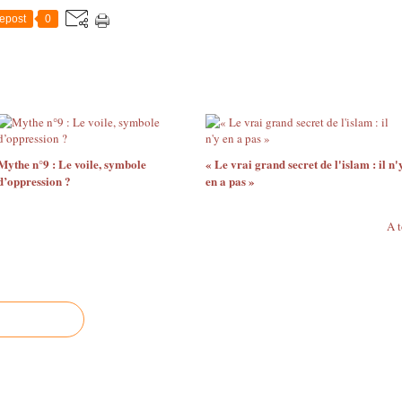
epost
0
Mythe n°9 : Le voile, symbole
« Le vrai grand secret de l'islam : il n'
d’oppression ?
en a pas »
A t