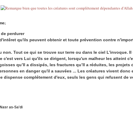
;
ême
 de perdurer
'intêret qu'ils peuvent obtenir et toute prévention contre n'import
 non. Tout ce qui se trouve sur terre ou dans Ie ciel L'invoque. II
c'est vers Lui qu'ils se dirigent, lorsqu'un malheur les atteint c'e
sses qu’Il a dissipés, les fractures qu’Il a réduites, les projets don
ersonnes en danger qu'il a sauvées ... Les créatures vivent donc
se dispense complétement d'eux, seuls les gens qui refusent de voir
Nasr as-Sa'di