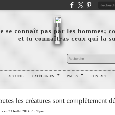
a vérité ne se connaît pas par les hommes; connai
 ‎ ‎ ‎ ‎ ‎ ‎ ‎ ‎ ‎ ‎ ‎ ‎ ‎ ‎ et tu connaîtras ceux qui 
ACCUEIL
CATÉGORIES
PAGES
CONTACT
utes les créatures sont complètement d
ous sur 23 Juillet 2014, 23:50pm