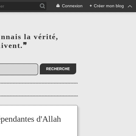
Connexion
+
Créer mon blog
s la vérité,‎ ‎ ‎ ‎ ‎ ‎ ‎ ‎ ‎
la suivent.❞
épendantes d'Allah