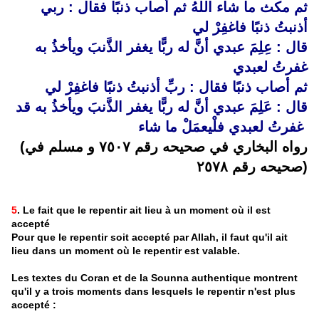
ثم مكث ما شاء اللهُ ثم أصاب ذنبًا فقال : ربي
أذنبتُ ذنبًا فاغفِرْ لي
قال : عِلِمَ عبدي أنَّ له ربًّا يغفر الذَّنبَ ويأخذُ به
غفرتُ لعبدي
ثم أصاب ذنبًا فقال : ربِّ أذنبتُ ذنبًا فاغفِرْ لي
قال : عَلِمَ عبدي أنَّ له ربًّا يغفر الذَّنبَ ويأخذُ به قد
غفرتُ لعبدي فلْيعمَلْ ما شاء
(رواه البخاري في صحيحه رقم ٧٥٠٧ و مسلم في
صحيحه رقم ٢٥٧٨)
5
. Le fait que le repentir ait lieu à un moment où il est
accepté
Pour que le repentir soit accepté par Allah, il faut qu'il ait
lieu dans un moment où le repentir est valable.
Les textes du Coran et de la Sounna authentique montrent
qu'il y a trois moments dans lesquels le repentir n'est plus
accepté :