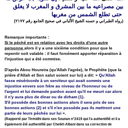
بين مصراعيه ما بين المشرق و المغرب لا يغلق
حتى تطلع الشمس من مغربها
(رواه الطبراني و حسنه الشيخ الألباني في صحيح الجامع رقم ٢١٧٧)
Remarque importante :
Si le péché est en relation avec les droits d'une autre
personne
alors il y a une sixième condition pour que le
repentir soit valable : il faut forcément apporter réparation à
l'injustice qui a été commise.
D'après Abou Houreira (qu'Allah l'agrée), le Prophète (que la
prière d'Allah et Son salut soient sur lui) a dit: «
Qu'Allah
fasse miséricorde à un serviteur qui avait commis une
injustice envers son frère au niveau de l'honneur ou de
l'argent et lui demande pardon avant qu'il ne meurt car alors
il n'y aura plus de dinar ou de dirham (1).
S'il possède des bonnes actions alors il sera pris de ses
bonnes actions (2) et s'il n'en possède pas ils mettront une
partie de leurs péchés sur lui
».
(Rapporté par Tirmidhi dans ses Sounan n°2419 qui l'a authentifié et il a
également été authentifié par Cheikh Albani dans sa correction de