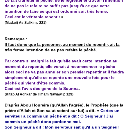
Le fait d'arrêter le péché, de le regretter et d'avoir l'intention
de ne pas le refaire ne suffit pas jusqu'à ce que cette
intention de faire ce qui est ordonné soit très ferme.
Ceci est le véritable repentir
».
(Madarij As Salikin p 221)
Remarque :
Il faut donc que la personne, au moment du repentir, ait la
très ferme intention de ne pas refaire le péché.
Par contre si malgré le fait qu'elle avait cette intention au
moment du repentir, elle venait à recommencer le péché
alors ceci ne va pas annuler son premier repentir et il faudra
simplement qu'elle se repente une nouvelle fois pour le
péché qui vient d'être commis.
Ceci est l'avis des gens de la Sounna
.
(Kitab Al Adhkar de l'imam Nawawi p 329)
D'après Abou Houreira (qu'Allah l'agrée), le Prophète (que la
prière d'Allah et Son salut soient sur lui) a dit: «
Certes un
serviteur a commis un péché et a dit : Ô Seigneur ! J'ai
commis un péché donc pardonne moi.
Son Seigneur a dit : Mon serviteur sait qu'il a un Seigneur