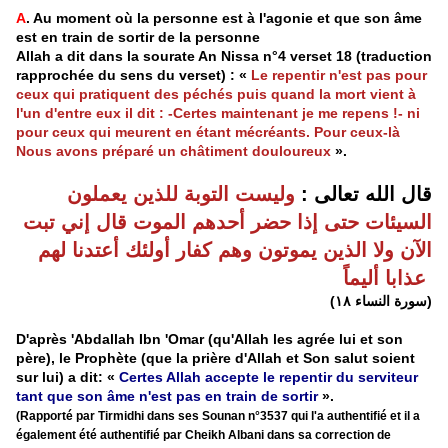
A
. Au moment où la personne est à l'agonie et que son âme
est en train de sortir de la personne
Allah a dit dans la sourate An Nissa n°4 verset 18 (traduction
rapprochée du sens du verset) : «
Le repentir n'est pas pour
ceux qui pratiquent des péchés puis quand la mort vient à
l'un d'entre eux il dit : -Certes maintenant je me repens !- ni
pour ceux qui meurent en étant mécréants. Pour ceux-là
Nous avons préparé un châtiment douloureux
».
قال الله تعالى :
وليست التوبة للذين يعملون
السيئات حتى إذا حضر أحدهم الموت قال إني تبت
الآن ولا الذين يموتون وهم كفار أولئك أعتدنا لهم
عذابا أليماً
(سورة النساء ١٨)
D'après 'Abdallah Ibn 'Omar (qu'Allah les agrée lui et son
père), le Prophète (que la prière d'Allah et Son salut soient
sur lui) a dit: «
Certes Allah accepte le repentir du serviteur
tant que son âme n'est pas en train de sortir
».
(Rapporté par Tirmidhi dans ses Sounan n°3537 qui l'a authentifié et il a
également été authentifié par Cheikh Albani dans sa correction de