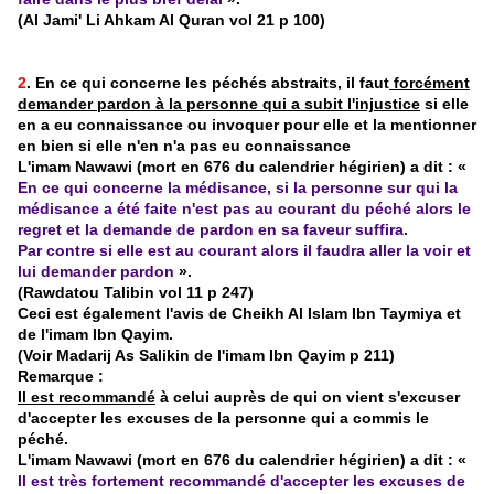
(Al Jami' Li Ahkam Al Quran vol 21 p 100)
2
. En ce qui concerne les péchés abstraits, il faut
forcément
demander pardon à la personne qui a subit l'injustice
si elle
en a eu connaissance ou invoquer pour elle et la mentionner
en bien si elle n'en n'a pas eu connaissance
L'imam Nawawi (mort en 676 du calendrier hégirien) a dit : «
En ce qui concerne la médisance, si la personne sur qui la
médisance a été faite n'est pas au courant du péché alors le
regret et la demande de pardon en sa faveur suffira.
Par contre si elle est au courant alors il faudra aller la voir et
lui demander pardon
».
(Rawdatou Talibin vol 11 p 247)
Ceci est également l'avis de Cheikh Al Islam Ibn Taymiya et
de l'imam Ibn Qayim.
(Voir Madarij As Salikin de l'imam Ibn Qayim p 211)
Remarque :
Il est recommandé
à celui auprès de qui on vient s'excuser
d'accepter les excuses de la personne qui a commis le
péché.
L'imam Nawawi (mort en 676 du calendrier hégirien) a dit : «
Il est très fortement recommandé d'accepter les excuses de