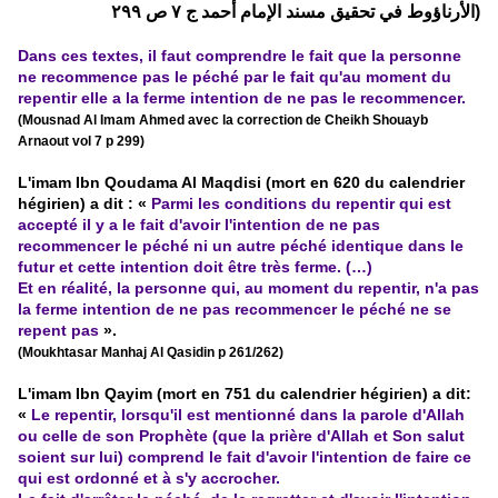
الأرناؤوط في تحقيق مسند الإمام أحمد ج ٧ ص ٢٩٩)
Dans ces textes, il faut comprendre le fait que la personne
ne recommence pas le péché par le fait qu'au moment du
repentir elle a la ferme intention de ne pas le recommencer.
(Mousnad Al Imam Ahmed avec la correction de Cheikh Shouayb
Arnaout vol 7 p 299)
L'imam Ibn Qoudama Al Maqdisi (mort en 620 du calendrier
hégirien) a dit : «
Parmi les conditions du repentir qui est
accepté il y a le fait d'avoir l'intention de ne pas
recommencer le péché ni un autre péché identique dans le
futur et cette intention doit être très ferme. (…)
Et en réalité, la personne qui, au moment du repentir, n'a pas
la ferme intention de ne pas recommencer le péché ne se
repent pas
».
(Moukhtasar Manhaj Al Qasidin p 261/262)
L'imam Ibn Qayim (mort en 751 du calendrier hégirien) a dit:
«
Le repentir, lorsqu'il est mentionné dans la parole d'Allah
ou celle de son Prophète (que la prière d'Allah et Son salut
soient sur lui) comprend le fait d'avoir l'intention de faire ce
qui est ordonné et à s'y accrocher.