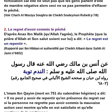
fornication car elle ne veut pas que les gens parlent d'elle
de manière négative alors ceci ne va pas permettre d'effacer
le péché.
(Voir Charh Al Wasiya Soughra de Cheikh Souleyman Ruheili p 7/8)
2
.
Le regret d'avoir commis le péché
D'après Anas Ibn Malik (qu'Allah l'agrée), le Prophète (que la
prière d'Allah et Son salut soient sur lui) a dit: «
Le regret est
un repentir
».
(Rapporté par Ibn Hibban et authentifié par Cheikh Albani dans Sahih Al
Jami n°6802)
عن أنس بن مالك رضي الله عنه قال رسول
الله صلى الله عليه و سلم :
الندم توبة
(رواه ابن حبان و صححه الشيخ الألباني في صحيح الجامع رقم
٦٨٠٢)
L'imam Ibn Qayim (mort en 751 du calendrier hégirien) a dit:
« Il ne peut y avoir de repentir qu'en présence du regret car
si la personne ne regrette pas avoir commis la mauvaise
action ceci montre qu'elle en est satisfaite et qu'elle