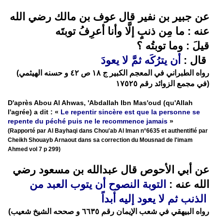
عن جبير بن نفير قال عوف بن مالك رضي الله
عنه : ما مِن ذنبٍ إلَّا وأنا أعرِفُ توبتَه
قيلَ : وما توبتُه ؟
قال :
أن يترُكَه ثمَّ لا يعودَ
(رواه الطبراني في المعجم الكبير ج ١٨ ص ٤٢ و حسنه الهيثمي
في مجمع الزوائد رقم ١٧٥٢٥)
D'après Abou Al Ahwas, 'Abdallah Ibn Mas'oud (qu'Allah
l'agrée) a dit : «
Le repentir sincère est que la personne se
repente du péché puis ne le recommence jamais
»
(Rapporté par Al Bayhaqi dans Chou'ab Al Iman n°6635 et authentifié par
Cheikh Shouayb Arnaout dans sa correction du Mousnad de l'imam
Ahmed vol 7 p 299)
عن أبي الأحوص قال عبدالله بن مسعود رضي
الله عنه :
التوبة النصوح أن يتوب العبد من
الذنب ثم لا يعود إليه أبداً
(رواه البيهقي في شعب الإيمان رقم ٦٦٣٥ و صححه الشيخ شعيب