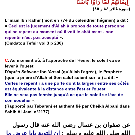
إِيمَانُهُمْ لَمَّا رَأَوْا بَأْسَنَا
(سورة غافر ٨٤ و ٨٥)
L'imam Ibn Kathir (mort en 774 du calendrier hégirien) a dit :
«
Ceci est le jugement d'Allah à propos de toute personne
qui se repent au moment où il voit le châtiment : son
repentir n'est pas accepté
».
(Omdatou Tefsir vol 3 p 230)
C
. Au moment où, à l'approche de l'Heure, le soleil va se
lever à l'ouest
D'après Safwane Ibn 'Assal (qu'Allah l'agrée), le Prophète
(que la prière d'Allah et Son salut soient sur lui) a dit: «
Certes le repentir a une porte dont la largeur entre ses côtés
est équivalente à la distance entre l'est et l'ouest.
Elle ne sera pas fermée jusqu'à ce que le soleil se lève de
son coucher
».
(Rapporté par Tabarani et authentifié par Cheikh Albani dans
Sahih Al Jami n°2177)
عن صفوان بن عسال رضي الله عنه قال رسول
الله صلى الله عليه و سلم :
إن للتوبة بابا عرض ما