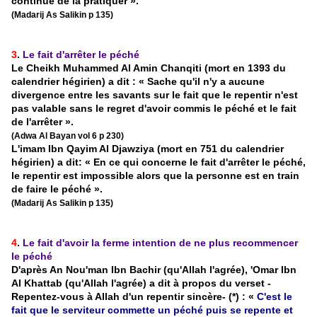
continue de la pratiquer ».
(Madarij As Salikin p 135)
3
.
Le fait d'arrêter le péché
Le Cheikh Muhammed Al Amin Chanqiti (mort en 1393 du
calendrier hégirien) a dit : « Sache qu'il n'y a aucune
divergence entre les savants sur le fait que le repentir n'est
pas valable sans le regret d'avoir commis le péché et le fait
de l'arrêter ».
(Adwa Al Bayan vol 6 p 230)
L'imam Ibn Qayim Al Djawziya (mort en 751 du calendrier
hégirien) a dit: « En ce qui concerne le fait d'arrêter le péché,
le repentir est impossible alors que la personne est en train
de faire le péché ».
(Madarij As Salikin p 135)
4
.
Le fait d'avoir la ferme intention de ne plus recommencer
le péché
D'après An Nou'man Ibn Bachir (qu'Allah l'agrée), 'Omar Ibn
Al Khattab (qu'Allah l'agrée) a dit à propos du verset -
Repentez-vous à Allah d'un repentir sincère- (*) : «
C'est le
fait que le serviteur commette un péché puis se repente et