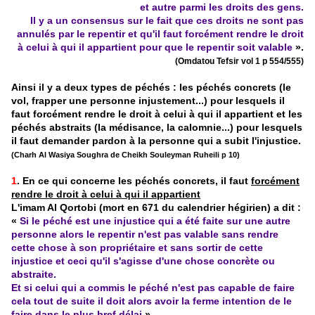
et autre parmi les droits des gens.
Il y a un consensus sur le fait que ces droits ne sont pas
annulés par le repentir et qu'il faut forcément rendre le droit
à celui à qui il appartient pour que le repentir soit valable
».
(Omdatou Tefsir vol 1 p 554/555)
Ainsi il y a deux types de péchés : les péchés concrets (le
vol, frapper une personne injustement...) pour lesquels il
faut forcément rendre le droit à celui à qui il appartient et les
péchés abstraits (la médisance, la calomnie...) pour lesquels
il faut demander pardon à la personne qui a subit l'injustice.
(Charh Al Wasiya Soughra de Cheikh Souleyman Ruheili p 10)
1
. En ce qui concerne les péchés concrets, il faut
forcément
rendre le droit à celui à qui il appartient
L'imam Al Qortobi (mort en 671 du calendrier hégirien) a dit :
«
Si le péché est une injustice qui a été faite sur une autre
personne alors le repentir n'est pas valable sans rendre
cette chose à son propriétaire et sans sortir de cette
injustice et ceci qu'il s'agisse d'une chose concrète ou
abstraite.
Et si celui qui a commis le péché n'est pas capable de faire
cela tout de suite il doit alors avoir la ferme intention de le
faire dans le plus bref délai
».