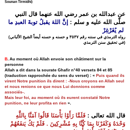
Sounan Tirmidhi)
عن عبدالله بن عمر رضي الله عنهما قال النبي
صلّى الله عليه و سلم :
إنَّ اللهَ يقبلُ توبةَ العبدِ ما
لم يُغَرْغِرْ
(رواه الترمذي في سننه رقم ٣٥٣٧ و حسنه و حسنه أيضاً الشيخ الألباني
في تحقيق سنن الترمذي)
B
. Au moment où Allah envoie son châtiment sur la
personne
Allah a dit dans la sourate Ghafir n°40 versets 84 et 85
(traduction rapprochée du sens du verset) : «
Puis quand ils
virent Notre punition ils dirent : -Nous croyons en Allah seul
et nous renions ce que nous Lui donnions comme
associés-.
Mais leur foi, au moment où ils eurent constaté Notre
punition, ne leur profita en rien
».
قال الله تعالى :
فَلَمَّا رَأَوْا بَأْسَنَا قَالُوا آمَنَّا بِاللَّهِ
وَحْدَهُ وَكَفَرْنَا بِمَا كُنَّا بِهِ مُشْرِكِينَ . فَلَمْ يَكُ يَنفَعُهُمْ