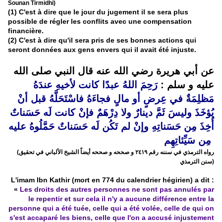
Sounan Tirmidhi)
(1) C'est à dire que le jour du jugement il se sera plus
possible de régler les conflits avec une compensation
financière.
(2) C'est à dire qu'il sera pris de ses bonnes actions qui
seront données aux gens envers qui il avait été injuste.
عن أبي هريرة رضي الله عنه قال النبي صلى الله
عليه و سلم :
رَحِمَ اللهُ عبدًا كانت لأخيهِ عندَهُ
مَظلِمَةٌ في عِرضٍ أو مالٍ فجاءَهُ فاسْتَحَلَّهُ قبل أنْ
يُؤخَذَ وليسَ ثَمَّ دينارٌ ولا دِرْهَمٌ فإنْ كانت لَه حَسَناتٌ
أُخِذَ مِن حَسَناتِهِ وإنْ لم تَكُن لَه حَسَناتٌ حَمَّلُوهُ عليه
مِن سَيِّئاتِهِم
(رواه الترمذي في سننه رقم ٢٤١٩ و صححه و صححه أيضاً الشيخ الألباني في تحقيق
سنن الترمذي)
L'imam Ibn Kathir (mort en 774 du calendrier hégirien) a dit :
«
Les droits des autres personnes ne sont pas annulés par
le repentir et sur cela il n'y a aucune différence entre la
personne qui a été tuée, celle qui a été volée, celle de qui on
s'est accaparé les biens, celle que l'on a accusé injustement