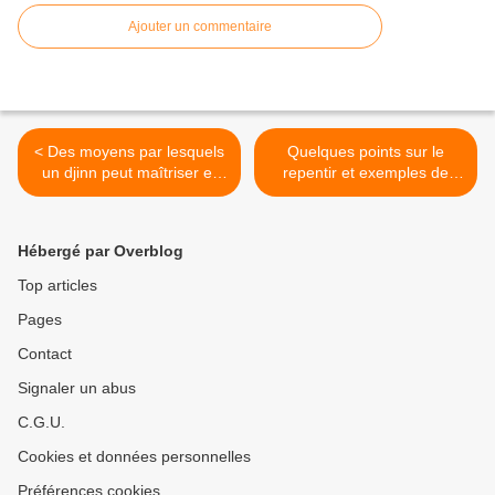
Ajouter un commentaire
< Des moyens par lesquels
Quelques points sur le
un djinn peut maîtriser et
repentir et exemples de
posséder les enfants
compagnons >
Hébergé par Overblog
Top articles
Pages
Contact
Signaler un abus
C.G.U.
Cookies et données personnelles
Préférences cookies