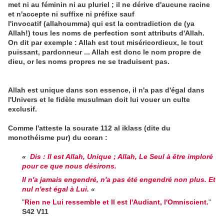
met ni au féminin ni au pluriel ; il ne dérive d'aucune racine
et n'accepte ni suffixe ni préfixe sauf
l'invocatif (allahoumma) qui est la contradiction de (ya
Allah!) tous les noms de perfection sont attributs d'Allah.
On dit par exemple : Allah est tout miséricordieux, le tout
puissant, pardonneur ... Allah est donc le nom propre de
dieu, or les noms propres ne se traduisent pas.
Allah est unique dans son essence, il n'a pas d'égal dans
l'Univers et le fidèle musulman doit lui vouer un culte
exclusif.
Comme l'atteste la sourate 112 al iklass (dite du
monothéisme pur) du coran :
«
Dis : Il est Allah, Unique ; Allah, Le Seul à être imploré
pour ce que nous désirons.
Il n'a jamais engendré, n'a pas été engendré non plus. Et
nul n'est égal à Lui.
«
"
Rien ne Lui ressemble et Il est l'Audiant, l'Omniscient
.
"
S42 V11