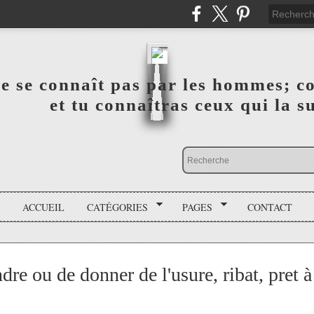
a vérité ne se connaît pas par les hommes; connai
 ‎ ‎ ‎ ‎ ‎ ‎ ‎ ‎ ‎ ‎ ‎ ‎ ‎ ‎ et tu connaîtras ceux qui 
ACCUEIL
CATÉGORIES
PAGES
CONTACT
dre ou de donner de l'usure, ribat, pret à i