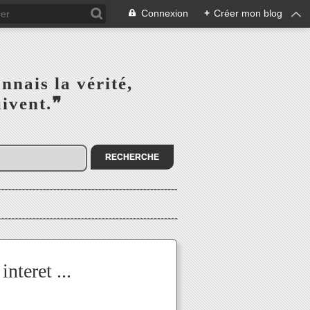
Connexion
+
Créer mon blog
s la vérité,‎ ‎ ‎ ‎ ‎ ‎ ‎ ‎ ‎
la suivent.❞
nteret ...