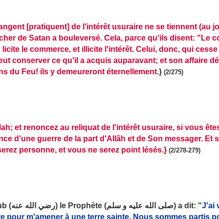
ngent [pratiquent] de l'intérêt usuraire ne se tiennent (au 
cher de Satan a bouleversé. Cela, parce qu'ils disent: "Le 
 licite le commerce, et illicite l'intérêt. Celui, donc, qui ces
eut conserver ce qu'il a acquis auparavant; et son affaire 
 gens du Feu! ils y demeureront éternellement
.}
(2/275)
ah; et renoncez au reliquat de l'intérêt usuraire, si vous ête
nce d'une guerre de la part d'Allâh
et de Son messager. Et 
serez personne, et vous ne serez point lésés.
}
(2/278-279)
D'après Samoura ibn Djoundoub (رضي الله عنه) le Prophète (صلى الله عليه و سلم) a dit: "
J'ai
pour m'amener à une terre sainte. Nous sommes partis pour