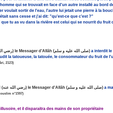
 homme qui se trouvait en face d'un autre installé au bord de 
voulait sortir de l'eau, l'autre lui jetait une pierre à la bo
tait sans cesse et j'ai dit: "qu'est-ce que c'est ?"
que tu as vu dans la rivière est celui qui se nourrit du fruit 
D'après Abou Djouhayfa (رضي الله عنه) le Messager d'Allâh (صلى الله عليه و سلم)
a interdit l
maudit la tatoueuse, la tatouée, le consommateur du fruit de 
ri, 2123)
D'après Abd Allâh ibn Massoud (رضي الله عنه) le Messager d'Allâh (صلى الله عليه و سلم)
a ma
ouslim n°1597)
'illusoire, et il disparaitra des mains de son propriétaire