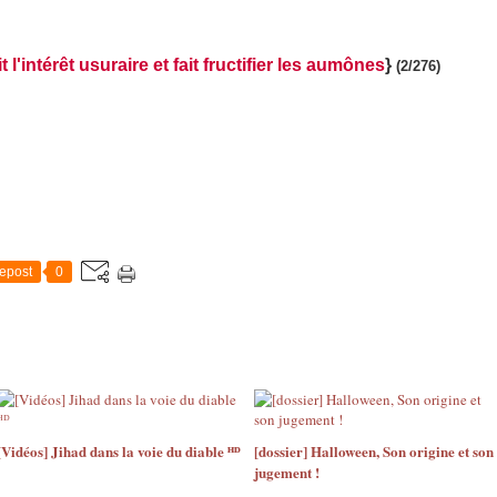
t l'intérêt usuraire et fait fructifier les aumônes
}
(2/276)
epost
0
[Vidéos] Jihad dans la voie du diable ᴴᴰ
[dossier] Halloween, Son origine et son
jugement !