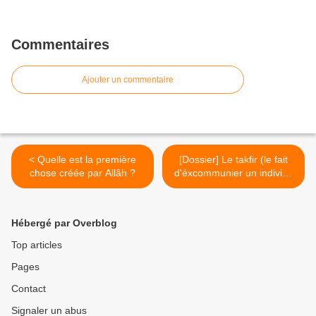
Commentaires
Ajouter un commentaire
< Quelle est la première
[Dossier] Le takfir (le fait
chose créée par Allâh ?
d'éxcommunier un individu
de l'islam ) et Les takfiris
contemporains >
Hébergé par Overblog
Top articles
Pages
Contact
Signaler un abus