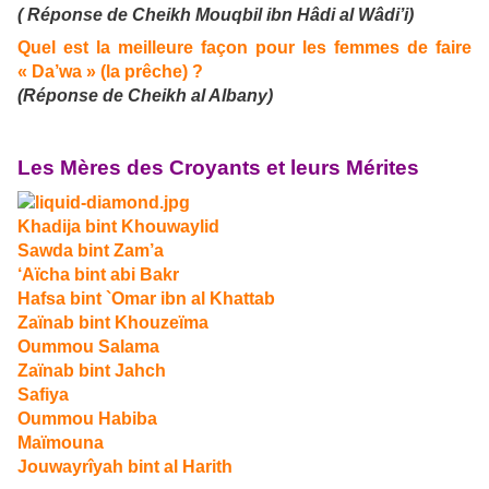
( Réponse de Cheikh Mouqbil ibn Hâdi al Wâdi’i)
Quel est la meilleure façon pour les femmes de faire
« Da’wa » (la prêche) ?
(Réponse de Cheikh al Albany)
Les Mères des Croyants et leurs Mérites
Khadija bint Khouwaylid
Sawda bint Zam’a
‘Aïcha bint abi Bakr
Hafsa bint `Omar ibn al Khattab
Zaïnab bint Khouzeïma
Oummou Salama
Zaïnab bint Jahch
Safiya
Oummou Habiba
Maïmouna
Jouwayrîyah bint al Harith