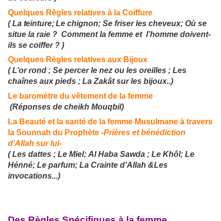
Quelques Règles relatives à la Coiffure
(
La teinture;
Le chignon
;
Se friser les cheveux
;
Où se
situe la raie ?
Comment la femme et l’homme doivent-
ils se coiffer ?
)
Quelques Règles relatives aux Bijoux
(
L’or rond ;
Se percer le nez ou les oreilles ; Les
chaînes aux pieds ; La Zakât sur les bijoux..)
Le baromètre du vêtement de la femme
(Réponses de cheikh Mouqbil)
La Beauté et la santé de la femme Musulmane à travers
la Sounnah du Prophète
-Prières et bénédiction
d'Allah sur lui-
( Les dattes ; Le Miel;
Al Haba Sawda ;
Le Khôl; Le
Hénné; Le parfum; La Crainte d’Allah &Les
invocations...)
Des Règles Spécifiques à la femme