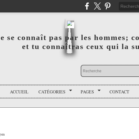
a vérité ne se connaît pas par les hommes; connai
 ‎ ‎ ‎ ‎ ‎ ‎ ‎ ‎ ‎ ‎ ‎ ‎ ‎ ‎ et tu connaîtras ceux qui 
ACCUEIL
CATÉGORIES
PAGES
CONTACT
9pm