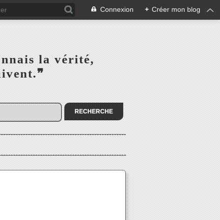
Connexion
+
Créer mon blog
s la vérité,‎ ‎ ‎ ‎ ‎ ‎ ‎ ‎ ‎
la suivent.❞