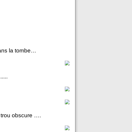
dans la tombe…
...
n trou obscure ….