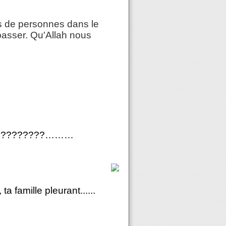
ns de personnes dans le
 passer. Qu'Allah nous
ombe ????????………
 famille pleurant......