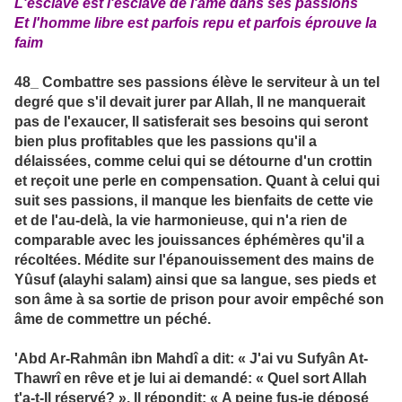
L'esclave est l'esclave de l'âme dans ses passions
Et l'homme libre est parfois repu et parfois éprouve la
faim
48_ Combattre ses passions élève le serviteur à un tel
degré que s'il devait jurer par Allah, Il ne manquerait
pas de l'exaucer, Il satisferait ses besoins qui seront
bien plus profitables que les passions qu'il a
délaissées, comme celui qui se détourne d'un crottin
et reçoit une perle en compensation. Quant à celui qui
suit ses passions, il manque les bienfaits de cette vie
et de l'au-delà, la vie harmonieuse, qui n'a rien de
comparable avec les jouissances éphémères qu'il a
récoltées. Médite sur l'épanouissement des mains de
Yûsuf (alayhi salam) ainsi que sa langue, ses pieds et
son âme à sa sortie de prison pour avoir empêché son
âme de commettre un péché.
'Abd Ar-Rahmân ibn Mahdî a dit: « J'ai vu Sufyân At-
Thawrî en rêve et je lui ai demandé: « Quel sort Allah
t'a-t-Il réservé? ». Il répondit: « A peine fus-je déposé