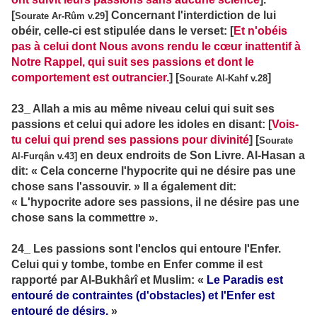
[
] Concernant l'interdiction de lui
Sourate Ar-Rûm v.29
obéir, celle-ci est stipulée dans le verset: [
Et n'obéis
pas à celui dont Nous avons rendu le cœur inattentif à
Notre Rappel, qui suit ses passions et dont le
comportement est outrancier.
] [
]
Sourate Al-Kahf v.28
23_ Allah a mis au même niveau celui qui suit ses
passions et celui qui adore les idoles en disant: [
Vois-
tu celui qui prend ses passions pour divinité
] [
Sourate
en deux endroits de Son Livre. Al-Hasan a
Al-Furqân v.43]
dit: « Cela concerne l'hypocrite qui ne désire pas une
chose sans l'assouvir. » Il a également dit:
« L'hypocrite adore ses passions, il ne désire pas une
chose sans la commettre ».
24_ Les passions sont l'enclos qui entoure l'Enfer.
Celui qui y tombe, tombe en Enfer comme il est
rapporté par Al-Bukhârî et Muslim: «
Le Paradis est
entouré de contraintes (d'obstacles) et l'Enfer est
entouré de désirs.
»