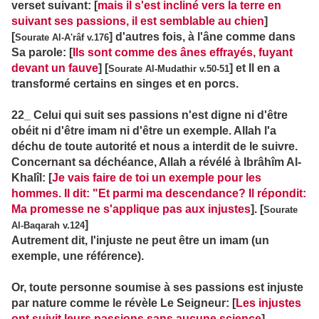
verset suivant: [
mais il s'est incliné vers la terre en
suivant ses passions, il est semblable au chien
]
[
] d'autres fois, à l'âne comme dans
Sourate Al-A'râf v.176
Sa parole: [
Ils sont comme des ânes effrayés, fuyant
devant un fauve
] [
] et Il en a
Sourate Al-Mudathir v.50-51
transformé certains en singes et en porcs.
22_ Celui qui suit ses passions n'est digne ni d'être
obéit ni d'être imam ni d'être un exemple. Allah l'a
déchu de toute autorité et nous a interdit de le suivre.
Concernant sa déchéance, Allah a révélé à Ibrâhîm Al-
Khalîl: [
Je vais faire de toi un exemple pour les
hommes. Il dit: "Et parmi ma descendance? Il répondit:
Ma promesse ne s'applique pas aux injustes
]. [
Sourate
]
Al-Baqarah v.124
Autrement dit, l'injuste ne peut être un imam (un
exemple, une référence).
Or, toute personne soumise à ses passions est injuste
par nature comme le révèle Le Seigneur: [
Les injustes
ont suivit leurs passions sans aucune science
].