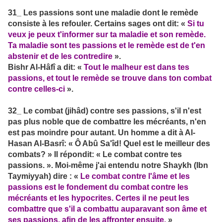
31_ Les passions sont une maladie dont le remède
consiste à les refouler. Certains sages ont dit: «
Si tu
veux je peux t'informer sur ta maladie et son remède.
Ta maladie sont tes passions et le remède est de t'en
abstenir et de les contredire
».
Bishr Al-Hâfî a dit: «
Tout le malheur est dans tes
passions, et tout le remède se trouve dans ton combat
contre celles-ci
».
32_ Le combat (jihâd) contre ses passions, s'il n'est
pas plus noble que de combattre les mécréants, n'en
est pas moindre pour autant. Un homme a dit à Al-
Hasan Al-Basrî: « Ô Abû Sa'îd! Quel est le meilleur des
combats? » Il répondit: « Le combat contre tes
passions. ». Moi-même j'ai entendu notre Shaykh (Ibn
Taymiyyah) dire : «
Le combat contre l'âme et les
passions est le fondement du combat contre les
mécréants et les hypocrites. Certes il ne peut les
combattre que s'il a combattu auparavant son âme et
ses passions, afin de les affronter ensuite.
»