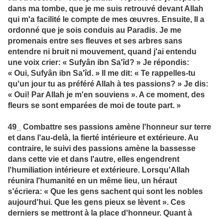
dans ma tombe, que je me suis retrouvé devant Allah
qui m'a facilité le compte de mes œuvres. Ensuite, Il a
ordonné que je sois conduis au Paradis. Je me
promenais entre ses fleuves et ses arbres sans
entendre ni bruit ni mouvement, quand j'ai entendu
une voix crier: « Sufyân ibn Sa'îd? » Je répondis:
« Oui, Sufyân ibn Sa'îd. » Il me dit: « Te rappelles-tu
qu'un jour tu as préféré Allah à tes passions? » Je dis:
« Oui! Par Allah je m'en souviens ». A ce moment, des
fleurs se sont emparées de moi de toute part. »
49_ Combattre ses passions amène l'honneur sur terre
et dans l'au-delà, la fierté intérieure et extérieure. Au
contraire, le suivi des passions amène la bassesse
dans cette vie et dans l'autre, elles engendrent
l'humiliation intérieure et extérieure. Lorsqu'Allah
réunira l'humanité en un même lieu, un héraut
s'écriera: « Que les gens sachent qui sont les nobles
aujourd'hui. Que les gens pieux se lèvent ». Ces
derniers se mettront à la place d'honneur. Quant à