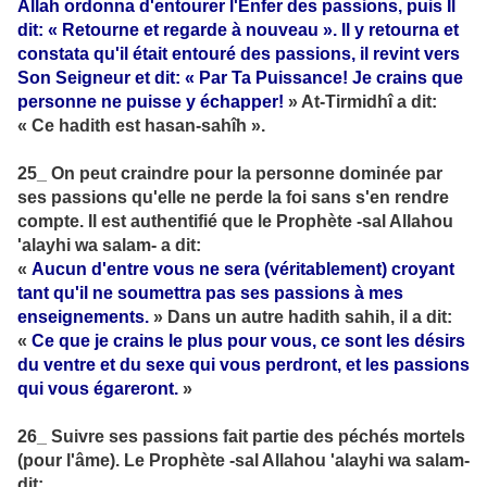
Allah ordonna d'entourer l'Enfer des passions, puis Il
dit: « Retourne et regarde à nouveau ». Il y retourna et
constata qu'il était entouré des passions, il revint vers
Son Seigneur et dit: « Par Ta Puissance! Je crains que
personne ne puisse y échapper!
» At-Tirmidhî a dit:
« Ce hadith est hasan-sahîh ».
25_ On peut craindre pour la personne dominée par
ses passions qu'elle ne perde la foi sans s'en rendre
compte. Il est authentifié que le Prophète -sal Allahou
'alayhi wa salam- a dit:
«
Aucun d'entre vous ne sera (véritablement) croyant
tant qu'il ne soumettra pas ses passions à mes
enseignements.
» Dans un autre hadith sahih, il a dit:
«
Ce que je crains le plus pour vous, ce sont les désirs
du ventre et du sexe qui vous perdront, et les passions
qui vous égareront.
»
26_ Suivre ses passions fait partie des péchés mortels
(pour l'âme). Le Prophète -sal Allahou 'alayhi wa salam-
dit: