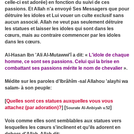
celle-ci est adorée) en fonction du suivi de ces
passions. Et Allah n'a envoyé Ses Messagers que pour
détruire les idoles et Lui vouer un culte exclusif sans
aucun associé. Allah ne veut pas seulement détruire
les statues et laisser les idoles qui sont dans les
cœurs, mais au contraire commencer par les idoles
dans les cœurs.
Al-Hasan Ibn 'Ali Al-Mutawwi'î a dit: «
L'idole de chaque
homme, ce sont ses passions. Celui qui la brise en
combattant ses passions mérite le nom de chevalier
».
Médite sur les paroles d'Ibrâhîm -sal Allahou 'alayhi wa
salam- à son peuple:
[
Quelles sont ces statues auxquelles vous vous
attachez (par adoration)?
] [
]
Sourate Al-Anbiyah v.52
Vois comme elles sont semblables aux statues vers
lesquelles les cœurs s'inclinent et qu'ils adorent en
dehors d'Allah. Allah dit: