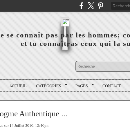
a vérité ne se connaît pas par les hommes; connai
 ‎ ‎ ‎ ‎ ‎ ‎ ‎ ‎ ‎ ‎ ‎ ‎ ‎ ‎ et tu connaîtras ceux qui 
ACCUEIL
CATÉGORIES
PAGES
CONTACT
Dogme Authentique ...
ous sur 14 Juillet 2010, 18:40pm