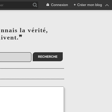
Connexion
+
Créer mon blog
s la vérité,‎ ‎ ‎ ‎ ‎ ‎ ‎ ‎ ‎
la suivent.❞