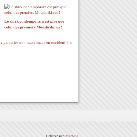
Le shirk contemporain est pire que
celui des premiers Moushrikines !
 parmi les non musulmans en occident ?
Hébergé par
Overblog