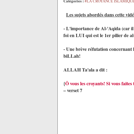
Catégories :
#LA CROYANCE ISLAMIQU
Les sujets abordés dans cette vidé
- L'importance de Al-'Aqida (car i
foi en LUI qui est le 1er pilier de
- Une brève réfutation concernant 
biLLah!
ALLAH Ta'ala a dit :
{
Ô vous les croyants! Si vous faite
– verset 7