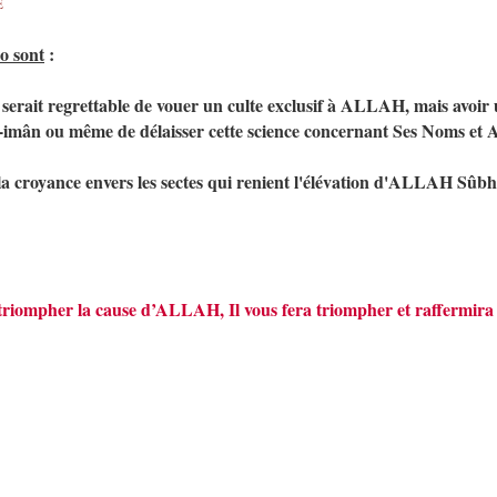
E
o sont
:
l serait regrettable de vouer un culte exclusif à ALLAH, mais avoi
 al-imân ou même de délaisser cette science concernant Ses Noms et A
la croyance envers les sectes qui renient l'élévation d'ALLAH Sû
s triompher la cause d’ALLAH, Il vous fera triompher et raffermira