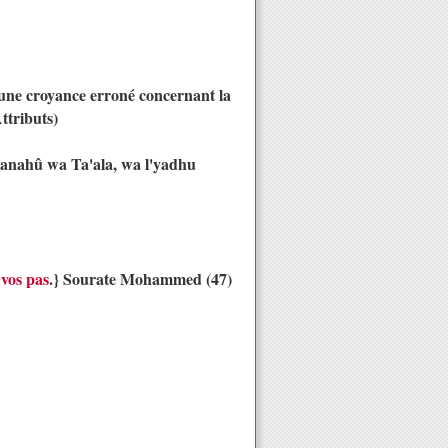
r une croyance erroné concernant la
ttributs)
bhanahû wa Ta'ala, wa l'yadhu
 vos pas
.} Sourate Mohammed (47)