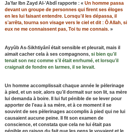
Ja’far Ibn Zayd Al-‘Abdî rapporte : «
Un homme passa
devant un groupe de personnes qui firent ses éloges
en les lui faisant entendre. Lorsqu’il les dépassa, il
s’arrêta, tourna son visage vers le ciel et dit : Ô Allah, si
eux ne me connaissent pas, Toi tu me connais.
»
Ayyûb As-Sikhtiyânî était sensible et pleurait, mais il
aimait cacher cela à ses compagnons,
si bien qu’il
tenait son nez comme s’il était enrhumé, et lorsqu’il
craignait de fondre en larmes, il se levait.
Un homme accomplissait chaque année le pèlerinage
à pied, et un soir, alors qu’il dormait sur son lit, sa mère
lui demanda à boire. Il lui fut pénible de se lever pour
apporter de l’eau à sa mère, et à ce moment il se
souvint de ses pèlerinages accomplis à pied qui ne lui
causaient aucune peine. Il fit son examen de
conscience, et constata que cela ne lui était pas
pénible en raison du fait que les gens le voyaient et le