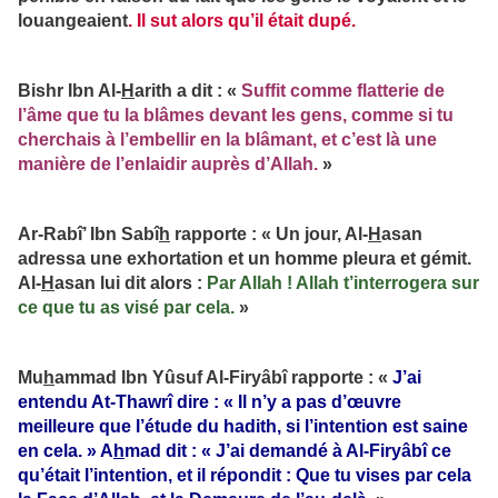
louangeaient
. Il sut alors qu’il était dupé.
Bishr Ibn Al-
H
arith a dit : «
Suffit comme flatterie de
l’âme que tu la blâmes devant les gens, comme si tu
cherchais à l’embellir en la blâmant, et c’est là une
manière de l’enlaidir auprès d’Allah.
»
Ar-Rabî’ Ibn Sabî
h
rapporte : « Un jour, Al-
H
asan
adressa une exhortation et un homme pleura et gémit.
Al-
H
asan lui dit alors :
Par Allah ! Allah t’interrogera sur
ce que tu as visé par cela.
»
Mu
h
ammad Ibn Yûsuf Al-Firyâbî rapporte : «
J’ai
entendu At-Thawrî dire : « Il n’y a pas d’œuvre
meilleure que l’étude du hadith, si l’intention est saine
en cela. » A
h
mad dit : « J’ai demandé à Al-Firyâbî ce
qu’était l’intention, et il répondit : Que tu vises par cela