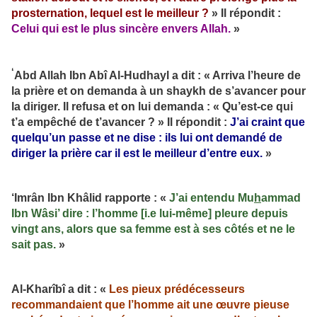
prosternation, lequel est le meilleur ?
» Il répondit :
Celui qui est le plus sincère envers Allah.
»
‘
Abd Allah Ibn Abî Al-Hudhayl a dit : « Arriva l’heure de
la prière et on demanda à un shaykh de s’avancer pour
la diriger. Il refusa et on lui demanda : « Qu’est-ce qui
t’a empêché de t’avancer ? » Il répondit :
J’ai craint que
quelqu’un passe et ne dise : ils lui ont demandé de
diriger la prière car il est le meilleur d’entre eux.
»
‘Imrân Ibn Khâlid rapporte : «
J’ai entendu Mu
h
ammad
Ibn Wâsi’ dire : l’homme [i.e lui-même] pleure depuis
vingt ans, alors que sa femme est à ses côtés et ne le
sait pas.
»
Al-Kharîbî a dit : «
Les pieux prédécesseurs
recommandaient que l’homme ait une œuvre pieuse