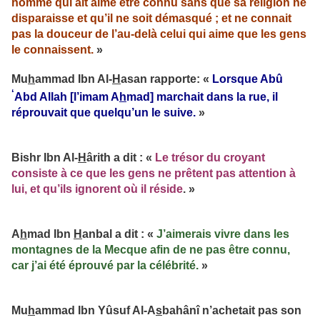
homme qui ait aimé être connu sans que sa religion ne
disparaisse et qu’il ne soit démasqué ; et ne connait
pas la douceur de l’au-delà celui qui aime que les gens
le connaissent.
»
Mu
h
ammad Ibn Al-
H
asan rapporte: «
Lorsque Abû
‘
Abd Allah [l’imam A
h
mad] marchait dans la rue, il
réprouvait que quelqu’un le suive.
»
Bishr Ibn Al-
H
ârith a dit : «
Le trésor du croyant
consiste à ce que les gens ne prêtent pas attention à
lui, et qu’ils ignorent où il réside
. »
A
h
mad Ibn
H
anbal a dit : «
J’aimerais vivre dans les
montagnes de la Mecque afin de ne pas être connu,
car j’ai été éprouvé par la célébrité.
»
Mu
h
ammad Ibn Yûsuf Al-A
s
bahânî n’achetait pas son