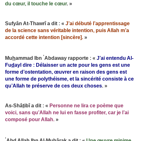
du cœur, il touche le cœur
. »
Sufyân At-Thawrî a dit : «
J’ai débuté l’apprentissage
de la science sans véritable intention, puis Allah m’a
accordé cette intention [sincère].
»
‘
Mu
h
ammad Ibn
Abdaway rapporte : «
J’ai entendu Al-
Fu
d
ayl dire : Délaisser un acte pour les gens est une
forme d’ostentation, œuvrer en raison des gens est
une forme de polythéisme, et la sincérité consiste à ce
qu’Allah te préserve de ces deux choses
. »
As-Shâ
t
ibî a dit : «
Personne ne lira ce poème que
voici, sans qu’Allah ne lui en fasse profiter, car je l’ai
composé pour Allah.
»
‘
Abd Allah Ibn Al-Mubârak a dit : «
Une œuvre minime