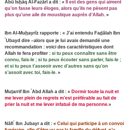
Abû Is
h
âq Al-Fazârî a dit : «
Il est des gens qui aiment
qu’on fasse leurs éloges, alors qu’ils ne pèsent pas
plus qu’une aile de moustique auprès d’Allah.
»
Ibn Al-Mu
h
ayrîz rapporte : « J’ai entendu Fa
d
âlah Ibn
‘
Ubayd dire –alors que je lui avais demandé une
recommandation : voici des caractéristiques dont
Allah te fera profiter :
si tu peux connaître sans être
connu, fais-le ; si tu peux écouter sans parler, fais-le ;
et si tu peux t’asseoir avec d’autres sans qu’on
s’assoit avec toi, fais-le.
»
‘
Mu
t
arrif Ibn
Abd Allah a dit : «
Dormir toute la nuit et
me lever plein de regrets m’est préférable au fait de
prier la nuit et me lever infatué de ma personne.
»
’
Nâfi
Ibn Jubayr a dit : «
Celui qui participe à un convoi
funéraire, afin d’être vu par la famille du défunt, n’y