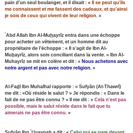
pain d’un seul boulanger, et il disait : «
Il se peut qu’ils
me connaissent et me fassent des cadeaux, et qu’ainsi
je sois de ceux qui vivent de leur religion.
»
‘
Abd Allah Ibn Al-Mu
h
ayrîz entra dans une échoppe
pour acheter un vêtement, et un homme dit au
propriétaire de l’échoppe : « Il s’agit de Ibn Al-
Mu
h
ayrîz, alors sois conciliant dans la vente. » Ibn Al-
Muhayrîz se mit en colère et dit : «
Nous achetons avec
notre argent et pas avec notre religion.
»
Al-Fa
d
l Ibn Muhalhal rapporte : « Sufyân (At-Thawrî)
me dit : «Où réside le salut ? » Je répondis : « Dans le
fait de ne pas être connu ? » Il me dit : «
Cela n’est pas
possible, mais le salut réside dans le fait que tu
aimerais ne pas être connu
. »
‘
Sufyân Ibn
Uyaynah a dit : «
Celui qui se pare devant