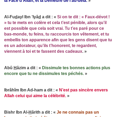
la Face d’Allah, et la Demeure de l’au-delà.
»
Al-Fu
d
ayl Ibn ‘Iyâ
d
a dit : «
Si on te dit : « Faux-dévot !
» tu te mets en colère et cela t’est pénible, alors qu’il
est possible que cela soit vrai. Tu t’es paré pour ce
bas-monde, tu feins, tu raccourcis ton vêtement, et tu
embellis ton apparence afin que les gens disent que tu
es un adorateur, qu’ils t’honorent, te regardent,
viennent à toi et te fassent des cadeaux
. »
Abû
H
âzim a dit : «
Dissimule tes bonnes actions plus
encore que tu ne dissimules tes péchés.
»
Ibrâhîm Ibn Ad-ham a dit : «
N’est pas sincère envers
Allah celui qui aime la célébrité.
»
Bishr Ibn Al-
H
ârith a dit : «
Je ne connais pas un