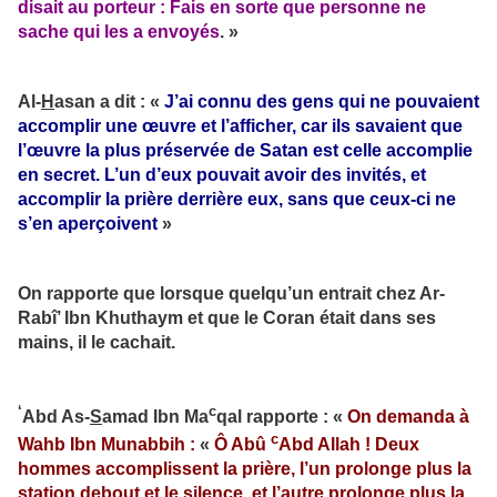
disait au porteur : Fais en sorte que personne ne
sache qui les a envoyés
. »
Al-
H
asan a dit : «
J’ai connu des gens qui ne pouvaient
accomplir une œuvre et l’afficher, car ils savaient que
l’œuvre la plus préservée de Satan est celle accomplie
en secret. L’un d’eux pouvait avoir des invités, et
accomplir la prière derrière eux, sans que ceux-ci ne
s’en aperçoivent
»
On rapporte que lorsque quelqu’un entrait chez Ar-
Rabî’ Ibn Khuthaym et que le Coran était dans ses
mains, il le cachait.
‘
c
Abd As-
S
amad Ibn Ma
qal rapporte : «
On demanda à
c
Wahb Ibn Munabbih :
«
Ô Abû
Abd Allah ! Deux
hommes accomplissent la prière, l’un prolonge plus la
station debout et le silence, et l’autre prolonge plus la