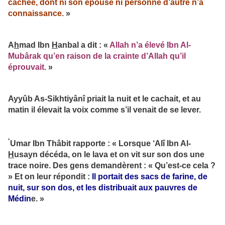
cachée, dont ni son épouse ni personne d’autre n’a
connaissance.
»
A
h
mad Ibn
H
anbal a dit : «
Allah n’a élevé Ibn Al-
Mubârak qu’en raison de la crainte d’Allah qu’il
éprouvait.
»
Ayyûb As-Sikhtiyânî priait la nuit et le cachait, et au
matin il élevait la voix comme s’il venait de se lever.
‘
Umar Ibn Thâbit rapporte : « Lorsque ‘Alî Ibn Al-
H
usayn décéda, on le lava et on vit sur son dos une
trace noire. Des gens demandèrent : « Qu’est-ce cela ?
» Et on leur répondit :
Il portait des sacs de farine, de
nuit, sur son dos, et les distribuait aux pauvres de
Médin
e. »