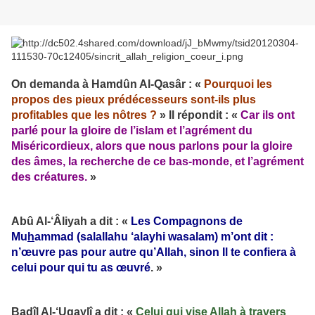
On demanda à Hamdûn Al-Qasâr : «
Pourquoi les
propos des pieux prédécesseurs sont-ils plus
profitables que les nôtres ?
» Il répondit : «
Car ils ont
parlé pour la gloire
de l’islam et l’agrément du
Miséricordieux, alors que nous parlons pour la gloire
des âmes, la recherche de ce bas-monde, et l’agrément
des créatures.
»
Abû Al-‘Âliyah a dit : «
Les Compagnons de
Mu
h
ammad (salallahu ‘alayhi wasalam) m’ont dit :
n’œuvre pas pour autre qu’Allah, sinon Il te confiera à
celui pour qui tu as œuvré
. »
Badîl Al-‘Uqaylî a dit : «
Celui qui vise Allah à travers