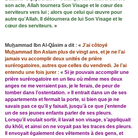
son acte, Allah tournera Son Visage et le cœur des
serviteurs vers lui ; alors que celui qui œuvre pour
autre qu’Allah, Il détournera de lui Son Visage et le
cœur des serviteurs
.
»
Mu
h
ammad Ibn Al-Qâsim a dit : «
J’ai côtoyé
Mu
h
ammad Ibn Aslam plus de vingt ans, et je ne l’ai
jamais vu accomplir deux unités de prière
surérogatoires, autres que celles du vendredi. Je l’ai
entendu une fois jurer :
«
Si je pouvais accomplir une
prière surérogatoire en un lieu où même mes deux
anges ne me verraient pas, je le ferais, de peur de
tomber dans l’ostentation. » Il entrait dans un de ses
appartements et fermait la porte, si bien que je ne
savais pas ce qu’il y faisait, jusqu’à ce que j’entende
un de ses jeunes enfants parler de ses pleurs.
Lorsqu’il voulait sortir, il lavait son visage, s’appliquait
du khôl, et ainsi on ne voyait pas les traces des pleurs.
Il envoyait également des vêtements à des gens, et