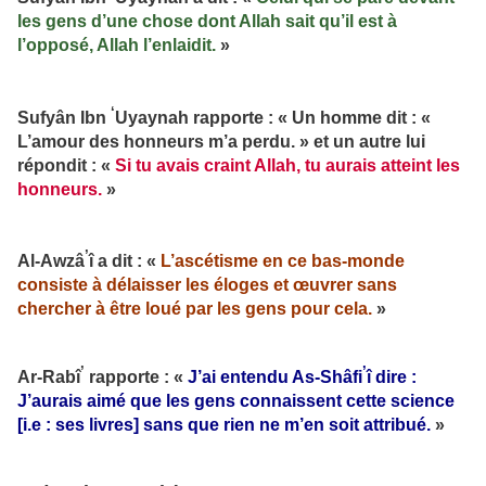
les gens d’une chose dont Allah sait qu’il est à
l’opposé, Allah l’enlaidit.
»
‘
Sufyân Ibn
Uyaynah rapporte : « Un homme dit : «
L’amour des honneurs m’a perdu. » et un autre lui
répondit : «
Si tu avais craint Allah, tu aurais atteint les
honneurs.
»
’
Al-Awzâ
î a dit : «
L’ascétisme en ce bas-monde
consiste à délaisser les éloges et œuvrer sans
chercher à être loué par les gens pour cela.
»
’
’
Ar-Rabî
rapporte : «
J’ai entendu As-Shâfi
î dire :
J’aurais aimé que les gens connaissent cette science
[i.e : ses livres] sans que rien ne m’en soit attribué.
»