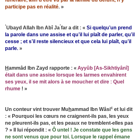
participe pas en réalité
. »
‘
’
Ubayd Allah Ibn Abî Ja
far a dit : «
Si quelqu’un prend
la parole dans une assise et qu’il lui plaît de parler, qu’il
cesse ; et s’il reste silencieux et que cela lui plaît, qu’il
parle.
»
H
ammâd Ibn Zayd rapporte : «
Ayyûb [As-Sikhtiyânî]
était dans une assise lorsque les larmes envahirent
ses yeux, il se mit alors à se moucher et dire : Quel
rhume
! »
c
Un conteur vint trouver Mu
h
ammad Ibn Wâsi
et lui dit
: « Pourquoi les cœurs ne craignent-ils pas, les yeux
ne pleurent-ils pas, et les peaux ne tremblent-elles pas
? » Il lui répondit : «
Ô untel ! Je constate que les gens
ne sont venus que pour toi. Lorsque le rappel émane