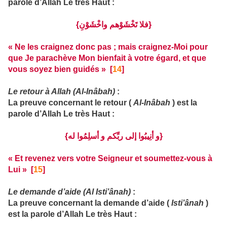
parole d’Allah Le très Haut :
{فلا تَخْشَوْهم واخْشَوْنِ}
« Ne les craignez donc pas ; mais craignez-Moi pour
que Je parachève Mon bienfait à votre égard, et que
vous soyez bien guidés » [
14
]
Le retour à Allah (Al-Inâbah)
:
La preuve concernant le retour (
Al-Inâbah
) est la
parole d’Allah Le très Haut :
{و أنِيبُوا إلى ربِّكم و أسلِمُوا له}
« Et revenez vers votre Seigneur et soumettez-vous à
Lui » [
15
]
Le demande d’aide (Al Isti’ânah)
:
La preuve concernant la demande d’aide (
Isti’ânah
)
est la parole d’Allah Le très Haut :