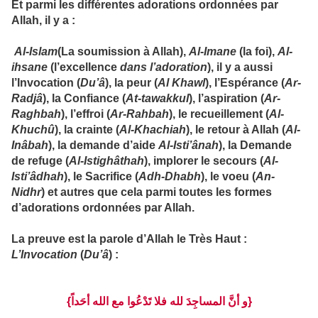
Et parmi les différentes adorations ordonnées par
Allah, il y a :
Al-Islam
(La soumission à Allah),
Al-Imane
(la foi),
Al-
ihsane
(l’excellence
dans l’adoration
), il y a aussi
l’Invocation (
Du’â
), la peur (
Al Khawl
), l’Espérance (
Ar-
Radjâ
), la Confiance (
At-tawakkul
), l’aspiration (
Ar-
Raghbah
), l’effroi (
Ar-Rahbah
), le recueillement (
Al-
Khuchû
), la crainte (
Al-Khachiah
), le retour à Allah (
Al-
Inâbah
), la demande d’aide
Al-Isti’ânah
), la Demande
de refuge (
Al-Istighâthah
), implorer le secours (
Al-
Isti’âdhah
), le Sacrifice (
Adh-Dhabh
), le voeu (
An-
Nidhr
) et autres que cela parmi toutes les formes
d’adorations ordonnées par Allah.
La preuve est la parole d’Allah le Très Haut :
L’Invocation
(
Du’â
) :
{و أنَّ المساجِدَ لله فلا تَدْعُوا مع الله أحَداً}