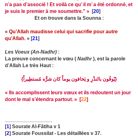
n’a pas d’associé ! Et voilà ce qu’ il m’ a été ordonné, et
je suis le premier à me soumettre." »
[
20
]
Et on trouve dans la Sounna :
«
Qu’Allah maudisse celui qui sacrifie pour autre
qu’Allah.
» [
21
]
Les Voeux (An-Nadhr)
:
La preuve concernant le vœu (
Nadhr
), est la parole
d’Allah Le très Haut :
{يُوفُون بالنذْرِ و يَخافون يوماً كان شرُّه مُستطِيراً}
« Ils accomplissent leurs vœux et ils redoutent un jour
dont le mal s’étendra partout. » [
22
]
_________________
[
1
] Sourate Al-Fâtiha v 1
[
2
] Sourate Foussilat - Les détaillées v 37.