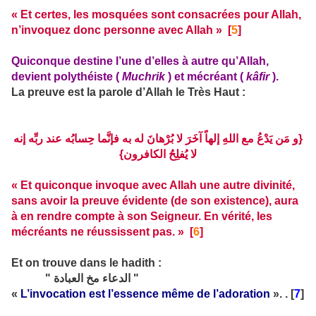
« Et certes, les mosquées sont consacrées pour Allah,
n’invoquez donc personne avec Allah » [
5
]
Quiconque destine l’une d’elles à autre qu’Allah,
devient polythéiste (
Muchrik
) et mécréant (
kâfir
).
La preuve est la parole d’Allah le Très Haut :
{و مَن يَدْعُ مع اللهِ إلهاً آخَرَ لا بُرْهانَ له به فإنَّما حِسابُه عند ربِّه إنه
لا يُفلِحُ الكافرون}
« Et quiconque invoque avec Allah une autre divinité,
sans avoir la preuve évidente (de son existence), aura
à en rendre compte à son Seigneur. En vérité, les
mécréants ne réussissent pas. » [
6
]
Et on trouve dans le hadith :
" الدعاء مخ العبادة "
«
L’invocation est l’essence même de l’adoration
». . [
7
]