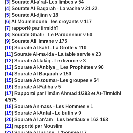
[
3
] Sourate Al-a’raf- Les limbes v 54
[
4
] Sourate Al-Baqarah - La vache v 21-22.
[
5
] Sourate Al-djinn v 18
[
6
] Al-Mouminoune - les croyants-v 117
[
7
] rapporté par tirmidhî
[
8
] Sourate Ghafir - Le Pardonneur v 60
[
9
] Sourate Ali ‘Imrane v 175
[
10
] Sourate Al-kahf - La Grotte v 110
[
11
] Sourate Al-ma-ida - La table servie v 23
[
12
] Sourate At-talâq - Le divorce v 3
[
13
] Sourate Al-Anbiya _ Les Prophètes v 90
[
14
] Sourate Al Baqarah v 150
[
15
] Sourate Az-zoumar- Les groupes v 54
[
16
] Sourate Al-Fâtiha v 5
[
17
] Rapporté par l’imâm Ahmad 1/293 et At-Tirmidhî
4/575
[
18
] Sourate An-nass - Les Hommes v 1
[
19
] Sourate Al-Anfal - Le butin v 9
[
20
] Sourate Al-an’am - Les bestiaux v 162-163
[
21
] rapporté par Mouslim
[
22
] Sourate Al-Insane - L’homme v 7