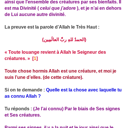
ainsi que l’ensemble des créatures par ses bienfaits. Il
est ma Divinité (
celui que j’adore
), et je n’ai en dehors
de Lui aucune autre divinité.
La preuve est la parole d’Allah le Très Haut :
{الحمدُ للهِ ربِّ العالَمِين}
« Toute louange revient à Allah le Seigneur des
créatures. » [
1
]
Toute chose hormis Allah est une créature, et moi je
suis l’une d’elles. (de cette créature).
Si on te demande :
Quelle est la chose avec laquelle tu
as connu Allah ?
Tu réponds :
(Je l’ai connu) Par le biais de Ses signes
et Ses créatures.
Parmi ses signes, il y a la nuit et le jour ainsi que le