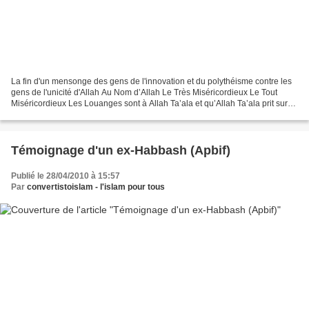
La fin d'un mensonge des gens de l'innovation et du polythéisme contre les
gens de l'unicité d'Allah Au Nom d’Allah Le Très Miséricordieux Le Tout
Miséricordieux Les Louanges sont à Allah Ta’ala et qu’Allah Ta’ala prit sur
Le Messager, Paix sur Lui… Mes...
Témoignage d'un ex-Habbash (Apbif)
Publié le 28/04/2010 à 15:57
Par
convertistoislam - l'islam pour tous