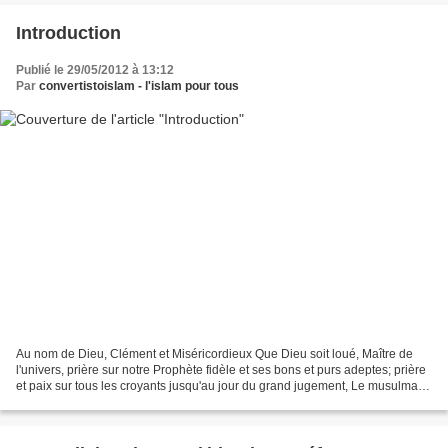
Introduction
Publié le 29/05/2012 à 13:12
Par
convertistoislam - l'islam pour tous
Au nom de Dieu, Clément et Miséricordieux Que Dieu soit loué, Maître de
l'univers, prière sur notre Prophète fidèle et ses bons et purs adeptes; prière
et paix sur tous les croyants jusqu'au jour du grand jugement, Le musulman
n'ignore pas qu'après la...