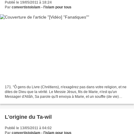
Publié le 19/05/2011 à 18:24
Par
convertistoislam - l'islam pour tous
171. "Ô gens du Livre (Chrétiens), n'exagérez pas dans votre religion, et ne
dites de Dieu que la vérité. Le Messie Jésus, fils de Marie, n'est qu'un
Messager d'Allâh, Sa parole qu'Il envoya à Marie, et un souffle (de vie)
venant de Lui. Croyez donc en...
L'origine du Ta-wil
Publié le 13/05/2011 à 04:02
Par
convertistoislam - l'islam pour tous