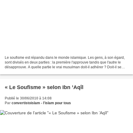
Le soufisme est répandu dans le monde islamique. Les gens, à son égard,
sont divisés en deux parties : la première l'approuve tandis que l'autre le
désapprouve. A quelle partie le vrai musulman doit-il adhérer ? Doit-il se
placer et marcher avec ses partisants,...
« Le Soufisme » selon Ibn ’Aqîl
Publié le 30/06/2010 à 14:08
Par
convertistoislam - l'islam pour tous