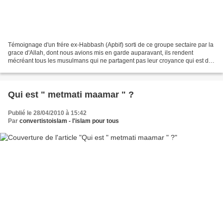
Témoignage d'un frére ex-Habbash (Apbif) sorti de ce groupe sectaire par la
grace d'Allah, dont nous avions mis en garde auparavant, ils rendent
mécréant tous les musulmans qui ne partagent pas leur croyance qui est de
renier Les Attributs de perfection...
Qui est " metmati maamar " ?
Publié le 28/04/2010 à 15:42
Par
convertistoislam - l'islam pour tous