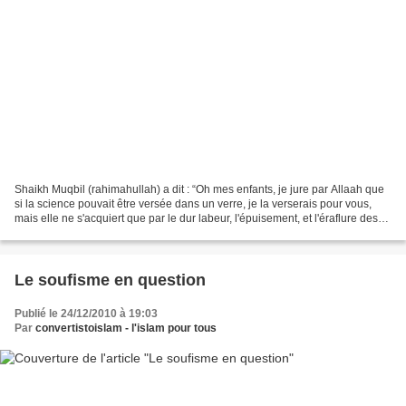
Shaikh Muqbil (rahimahullah) a dit : “Oh mes enfants, je jure par Allaah que
si la science pouvait être versée dans un verre, je la verserais pour vous,
mais elle ne s'acquiert que par le dur labeur, l'épuisement, et l'éraflure des
genoux. Et Yahyaa bin...
Le soufisme en question
Publié le 24/12/2010 à 19:03
Par
convertistoislam - l'islam pour tous