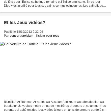
de fête pour l'Église catholique romaine et l'Église anglicane. En ce jour
Dieu y est glorifié pour tous ses saints connus et inconnus. Les catholiques
romains sont obligés de...
Et les Jeux vidéos?
Publié le 18/10/2012 à 22:09
Par
convertistoislam - l'islam pour tous
Bismillah Ar Rahman Ar rahim, wa Assalam 'aleikoum wa rahmatoullah wa
barakatuh Je voulais mettre en garde mes frères et soeurs et notamment les
parents qui achètent des jeux vidéos à leurs enfants, de prendre garde à ces