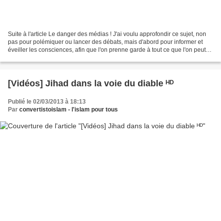
Suite à l'article Le danger des médias ! J'ai voulu approfondir ce sujet, non
pas pour polémiquer ou lancer des débats, mais d'abord pour informer et
éveiller les consciences, afin que l'on prenne garde à tout ce que l'on peut
voir et entendre à notre...
[Vidéos] Jihad dans la voie du diable ᴴᴰ
Publié le 02/03/2013 à 18:13
Par
convertistoislam - l'islam pour tous