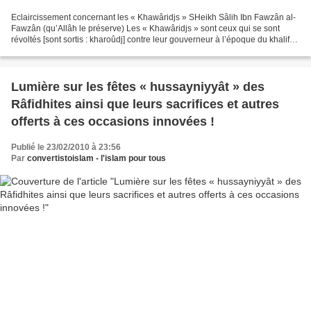
Eclaircissement concernant les « Khawâridjs » SHeikh Sâlih Ibn Fawzân al-
Fawzân (qu’Allâh le préserve) Les « Khawâridjs » sont ceux qui se sont
révoltés [sont sortis : kharoûdj] contre leur gouverneur à l’époque du khalifah
de ’Outhmân (radhiallâhu ’anhu)....
Lumière sur les fêtes « hussayniyyât » des
Râfidhites ainsi que leurs sacrifices et autres
offerts à ces occasions innovées !
Publié le 23/02/2010 à 23:56
Par
convertistoislam - l'islam pour tous