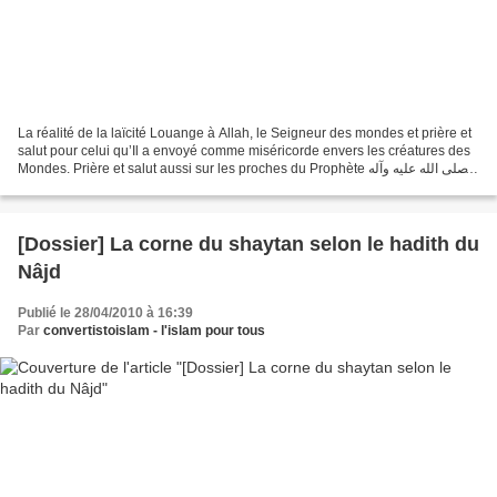
La réalité de la laïcité Louange à Allah, le Seigneur des mondes et prière et
salut pour celui qu’Il a envoyé comme miséricorde envers les créatures des
Mondes. Prière et salut aussi sur les proches du Prophète صلى الله عليه وآله
وسلم , ses compagnons...
[Dossier] La corne du shaytan selon le hadith du
Nâjd
Publié le 28/04/2010 à 16:39
Par
convertistoislam - l'islam pour tous