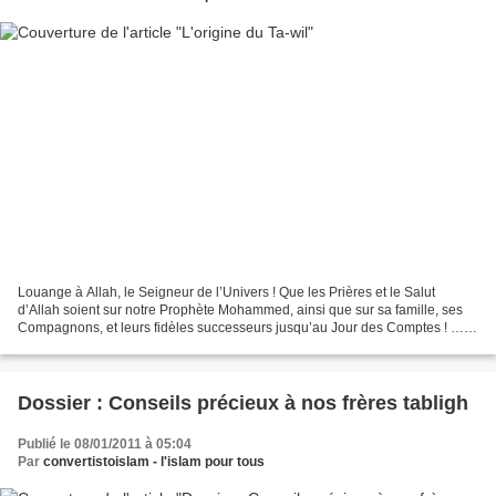
Louange à Allah, le Seigneur de l’Univers ! Que les Prières et le Salut
d’Allah soient sur notre Prophète Mohammed, ainsi que sur sa famille, ses
Compagnons, et leurs fidèles successeurs jusqu’au Jour des Comptes ! …
Ainsi, le ta’wîl n’est l’apanage ni...
Dossier : Conseils précieux à nos frères tabligh
Publié le 08/01/2011 à 05:04
Par
convertistoislam - l'islam pour tous