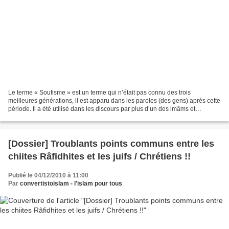
Le terme « Soufisme » est un terme qui n’était pas connu des trois
meilleures générations, il est apparu dans les paroles (des gens) après cette
période. Il a été utilisé dans les discours par plus d’un des imâms et
SHeikhs, comme l’imâm Ahmad Ibn Hanbal,...
[Dossier] Troublants points communs entre les
chiites Râfidhites et les juifs / Chrétiens !!
Publié le 04/12/2010 à 11:00
Par
convertistoislam - l'islam pour tous