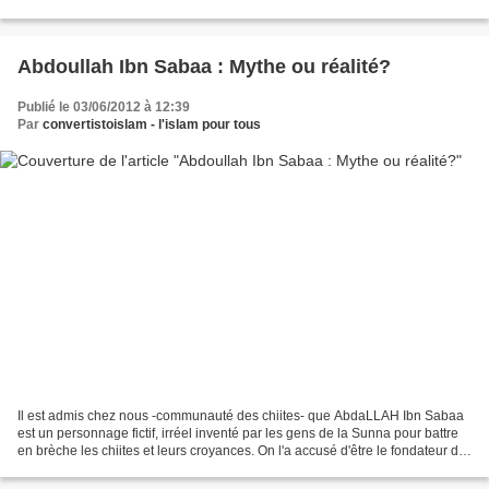
que ces gens...
Abdoullah Ibn Sabaa : Mythe ou réalité?
Publié le 03/06/2012 à 12:39
Par
convertistoislam - l'islam pour tous
Il est admis chez nous -communauté des chiites- que AbdaLLAH Ibn Sabaa
est un personnage fictif, irréel inventé par les gens de la Sunna pour battre
en brèche les chiites et leurs croyances. On l'a accusé d'être le fondateur du
Tashayyu' (conversion au...