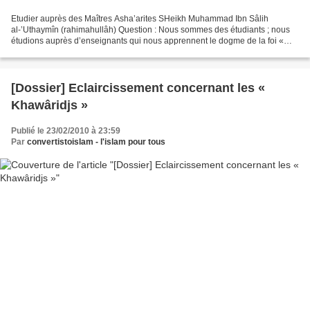
Etudier auprès des Maîtres Asha’arites SHeikh Muhammad Ibn Sâlih
al-’Uthaymîn (rahimahullâh) Question : Nous sommes des étudiants ; nous
étudions auprès d’enseignants qui nous apprennent le dogme de la foi «
Acha’arite ». Ils expliquent « la main d’Allâh...
[Dossier] Eclaircissement concernant les «
Khawâridjs »
Publié le 23/02/2010 à 23:59
Par
convertistoislam - l'islam pour tous