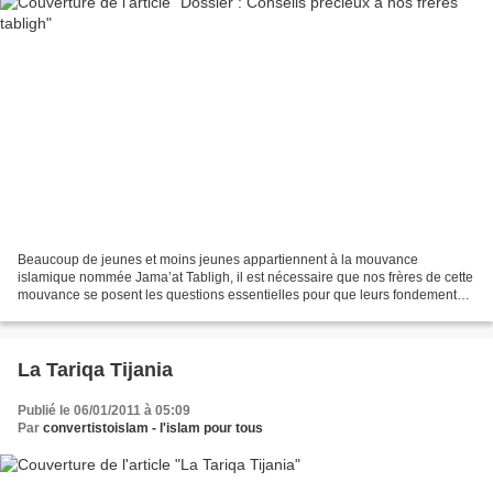
Beaucoup de jeunes et moins jeunes appartiennent à la mouvance
islamique nommée Jama’at Tabligh, il est nécessaire que nos frères de cette
mouvance se posent les questions essentielles pour que leurs fondements
religieux soient bien bâtis : Suis-je réellement...
La Tariqa Tijania
Publié le 06/01/2011 à 05:09
Par
convertistoislam - l'islam pour tous