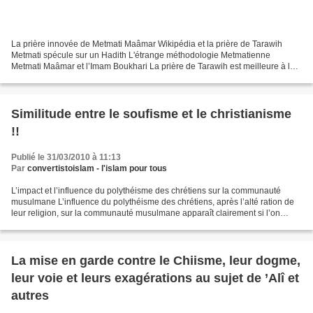
La prière innovée de Metmati Maâmar Wikipédia et la prière de Tarawih
Metmati spécule sur un Hadith L'étrange méthodologie Metmatienne
Metmati Maâmar et l’Imam Boukhari La prière de Tarawih est meilleure à la
Maison ou à la Mosquée Le Calife Ali répond...
Similitude entre le soufisme et le christianisme
!!
Publié le 31/03/2010 à 11:13
Par
convertistoislam - l'islam pour tous
L’impact et l’influence du polythéisme des chrétiens sur la communauté
musulmane L’influence du polythéisme des chrétiens, après l’alté ration de
leur religion, sur la communauté musulmane apparaît clairement si l’on
considère son impact le plus pernicieu...
La mise en garde contre le Chiisme, leur dogme,
leur voie et leurs exagérations au sujet de ’Alî et
autres