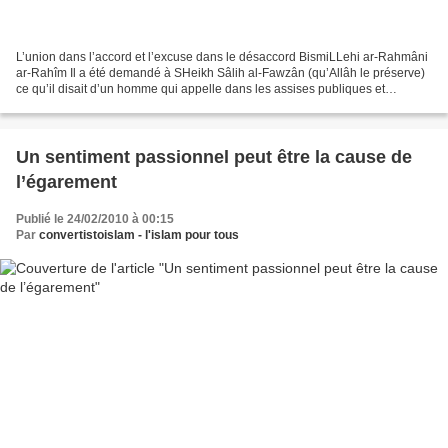
L’union dans l’accord et l’excuse dans le désaccord BismiLLehi ar-Rahmâni
ar-Rahîm Il a été demandé à SHeikh Sâlih al-Fawzân (qu’Allâh le préserve)
ce qu’il disait d’un homme qui appelle dans les assises publiques et
encourage les gens sur un fondement...
Un sentiment passionnel peut être la cause de
l’égarement
Publié le 24/02/2010 à 00:15
Par
convertistoislam - l'islam pour tous