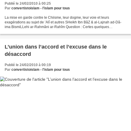
Publié le 24/02/2010 à 00:25
Par
convertistoislam - l'islam pour tous
La mise en garde contre le Chiisme, leur dogme, leur voie et leurs
exagérations au sujet de ’Alî et autres SHeikh Ibn BâZ & al-Lajnah ad-Dâ-
ima BismiLLehi ar-Rahmâni ar-Rahîm Question : Certes quelques
personnes voient qu’il est obligatoire pour les musulmans,...
L’union dans l’accord et l’excuse dans le
désaccord
Publié le 24/02/2010 à 00:19
Par
convertistoislam - l'islam pour tous