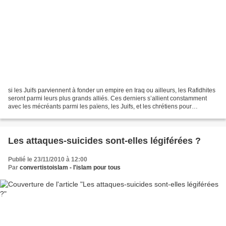
si les Juifs parviennent à fonder un empire en Iraq ou ailleurs, les Rafidhites
seront parmi leurs plus grands alliés. Ces derniers s’allient constamment
avec les mécréants parmi les païens, les Juifs, et les chrétiens pour
combattre les musulmans, et...
Les attaques-suicides sont-elles légiférées ?
Publié le 23/11/2010 à 12:00
Par
convertistoislam - l'islam pour tous