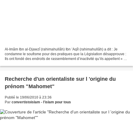
Al-Imâm Ibn al-Djawzî (rahimahullâh) Ibn ’Aqîl (rahimahullâh) a dit : Je
condamne le soufisme pour des pratiques que la Législation désapprouve :
Ils ont fondé des endroits de rassemblement d’inactivité qu’ils appellent « al-
Arbita », qu’ils ont remplacé...
Recherche d'un orientaliste sur l 'origine du
prénom "Mahomet"
Publié le 19/06/2010 à 23:36
Par
convertistoislam - l'islam pour tous