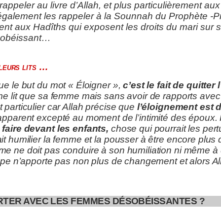
 rappeler au livre d’Allah, et plus particulièrement au
t également les rappeler à la Sounnah du Prophète -Pr
ement aux Hadîths qui exposent les droits du mari sur
sobéissant…
 leurs lits …
ue le but du mot « Éloigner »,
c’est le fait de quitter
me lit que sa femme mais sans avoir de rapports avec
particulier car Allah précise que
l’éloignement est da
apparent excepté au moment de l’intimité des époux.
 faire devant les enfants,
chose qui pourrait les pert
it humilier la femme et la pousser à être encore plu
e ne doit pas conduire à son humiliation ni même à d
tape n’apporte pas non plus de changement et alors Al
TER AVEC LES FEMMES DÉSOBÉISSANTES ?