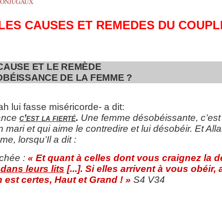
CONJUGAUX
LES CAUSES ET REMEDES DU COUPL
T LE REMÈDE
ANCE DE LA FEMME ?
ah lui fasse miséricorde- a dit:
sance
c’est la fierté
.
Une femme désobéissante, c’est u
n mari et qui aime le contredire et lui désobéir. Et A
, lorsqu’Il a dit :
ochée :
« Et quant à celles dont vous craignez la
dans leurs lits
[...]. Si elles arrivent à vous obéir
h est certes, Haut et Grand ! »
S4 V34