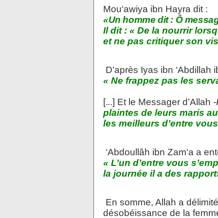
Mou‘awiya ibn Hayra dit :
«Un homme dit : Ô messager
Il dit : « De la nourrir lor
et ne pas critiquer son vi
D’après Iyas ibn ‘Abdillah
« Ne frappez pas les serv
[..
.] Et le Messager d’Allah
-
plaintes de leurs maris a
les meilleurs d’entre vou
‘Abdoullâh ibn Zam‘a a en
« L’un d’entre vous s’empo
la journée il a des rappor
En somme, Allah a délimité 
désobéissance de la femme-. 