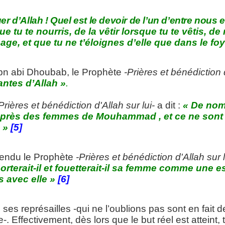
 d’Allah ! Quel est le devoir de l’un d’entre nous
sque tu te nourris, de la vêtir lorsque tu te vêtis, d
sage, et que tu ne t’éloignes d’elle que dans le foy
 ibn abi Dhoubab, le Prophète
-Prières et bénédiction d
antes d’Allah »
.
Prières et bénédiction d'Allah sur lui-
a dit :
« De nom
uprès des femmes de Mouhammad , et ce ne sont p
s »
[5]
tendu le Prophète
-Prières et bénédiction d'Allah sur l
rterait-il et fouetterait-il sa femme comme une es
ts avec elle »
[6]
ses représailles -qui ne l’oublions pas sont en fait 
Effectivement, dès lors que le but réel est atteint, 