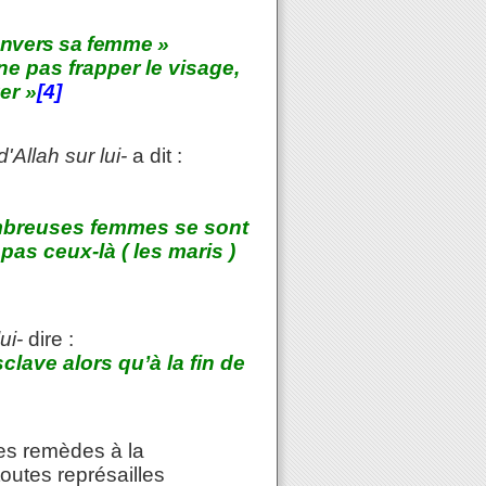
 envers sa femme »
e ne pas frapper le visage,
er »
[4]
'Allah sur lui-
a dit :
breuses femmes se sont
as ceux-là ( les maris )
ui-
dire :
clave alors qu’à la fin de
des remèdes à la
toutes représailles