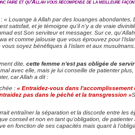
donc faire et qu’Allah vous récompense de la meilleure façon
 :
« Louange à Allah par des louanges abondantes,
st satisfait, et je témoigne qu’il n’y a de vraie divinit
mad est Son serviteur et messager. Sur ce, qu’All
a et comme jalousie que vous éprouvez pour l’Islam
ue vous soyez bénéfiques à l’islam et aux musulmans
ement dite,
cette femme n’est pas obligée de servir
mal avec elle, mais je lui conseille de patienter plus,
er, car Allah a dit :
ochée :
« Entraidez-vous dans l’accomplissement
entraidez pas dans le péché et la transgression »
S
ait entraîner la séparation et la discorde entre les ép
ue conseil et non en tant qu’obligation, de patienter 
erve en fonction de ses capacités mais quant à l’obliga