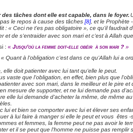
des tâches dont elle est capable, dans le foyer.
U
it pas le repos à cause des tâches
[8]
, et le Prophète 
dit : « Ceci ne t’es pas obligatoire », ce qu’il faudrait
er et de s’entraider avec son mari et c’est à Allah q
i :
«
Jusqu’où la femme doit-elle obéir à son mari ?
»
:
« Quant à l’obligation c’est dans ce qu’Allah lui a o
 elle doit patienter avec lui tant qu’elle le peut.
s vaste que l’obligation, en effet, bien plus que l’obli
atienter avec son mari, dans le meilleur et le pire et 
s en mesure de supporter, et ne lui demande pas d’ac
iture elle lui demande d’acheter la même, de même au
èles.
ec lui et bien se comporter avec lui et élever ses enf
quer à lui faire à manger si elle le peut et vous êtes -s
mmes et femmes, la femme peut ne pas avoir le tem
nter et il se peut que l’homme ne puisse pas remplir s