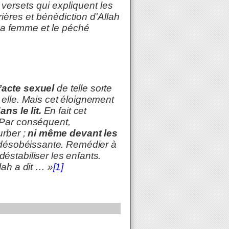
x versets qui expliquent les
ières et bénédiction d'Allah
 sa femme et le péché
 l’acte sexuel
de telle sorte
 elle. Mais cet éloignement
ns le lit.
En fait cet
 Par conséquent,
urber ;
ni même devant les
s désobéissante. Remédier à
éstabiliser les enfants.
lah a dit … »
[1]