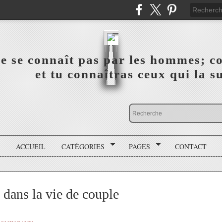
a vérité ne se connaît pas par les hommes; connai
 ‎ ‎ ‎ ‎ ‎ ‎ ‎ ‎ ‎ ‎ ‎ ‎ ‎ ‎ et tu connaîtras ceux qui 
ACCUEIL
CATÉGORIES
PAGES
CONTACT
 dans la vie de couple