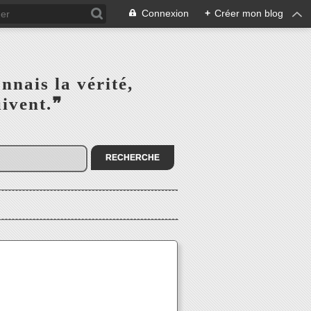
Connexion
+
Créer mon blog
s la vérité,‎ ‎ ‎ ‎ ‎ ‎ ‎ ‎ ‎
la suivent.❞