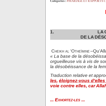
Catégories :
#MARIAGE ET RAPPORTS 
1.
LA CAUSE E
DE LA DÉSOBÉISS
Cheikh al ‘Otheïmine
–Qu’All
« La base de la désobéis
orgueilleuse vis à vis de so
la désobéissance de la femme
Traduction relative et appr
les
,
éloignez-vous d’elles 
voie contre elles, car Alla
... Exhortez-les ...