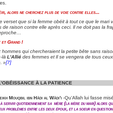
es.
béir, alors ne cherchez plus de voie contre elles...
ce verset que si la femme obéit à tout ce que le mari v
s de raison contre elle après ceci. Il ne doit pas la frap
 reproche…
t et Grand !
ommes qui chercheraient la petite bête sans raison.
s-là
L’Allié
des femmes et Il se vengera de tous ceux 
. »
[7]
SSANCE À LA PATIENCE
eikh Mouqbil ibn Hâdi al Wâdi’i
-Qu’Allah lui fasse misé
à servir quotidiennement sa mère (la mère du mari) alors qu
eux problèmes entre les deux époux, et la soeur en question