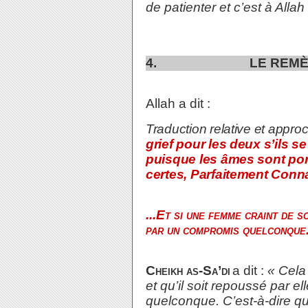
de patienter et c’est à Alla
4.
LE REMÈDE À L
Allah a dit :
Traduction relative et appro
grief pour les deux s’ils s
puisque les âmes sont porté
certes, Parfaitement Conna
...Et si une femme craint de s
par un compromis quelconque.
Cheikh as-Sa’di
a dit :
« Cela 
et qu’il soit repoussé par e
quelconque. C’est-à-dire q