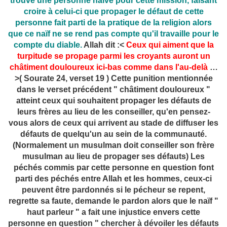
trouve une personne naïve pour cette mission, faisant
croire à celui-ci que propager le défaut de cette
personne fait parti de la pratique de la religion alors
que ce naïf ne se rend pas compte qu'il travaille pour le
compte du diable.
Allah dit :<
Ceux qui aiment que la
turpitude se propage parmi les croyants auront un
châtiment douloureux ici-bas comme dans l'au-delà
…
>( Sourate 24, verset 19 ) Cette punition mentionnée
dans le verset précédent " châtiment douloureux "
atteint ceux qui souhaitent propager les défauts de
leurs frères au lieu de les conseiller, qu'en pensez-
vous alors de ceux qui arrivent au stade de diffuser les
défauts de quelqu'un au sein de la communauté.
(Normalement un musulman doit conseiller son frère
musulman au lieu de propager ses défauts) Les
péchés commis par cette personne en question font
parti des péchés entre Allah et les hommes, ceux-ci
peuvent être pardonnés si le pécheur se repent,
regrette sa faute, demande le pardon alors que le naïf "
haut parleur " a fait une injustice envers cette
personne en question " chercher à dévoiler les défauts