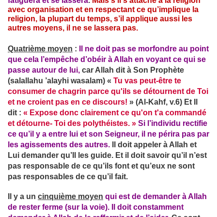
fatiguera et se lassera
.
Mais s’il s’attache à la religion
avec organisation et en respectant ce qu’implique la
religion, la plupart du temps, s’il applique aussi les
autres moyens, il ne se lassera pas.
Quatrième moyen
:
Il ne doit pas se morfondre au point
que cela l’empêche d’obéir à Allah en voyant ce qui se
passe autour de lui,
car Allah dit à Son Prophète
(salallahu ’alayhi wasalam) «
Tu vas peut-être te
consumer de chagrin parce qu'ils se détournent de Toi
et ne
croient pas en ce discours!
» (Al-Kahf, v.6) Et Il
dit :
« Expose donc clairement ce qu'on t'a commandé
et détourne- Toi des polythéistes. »
Si l’individu rectifie
ce qu’il y a entre lui et son Seigneur, il ne périra pas par
les agissements des autres.
Il
doit appeler à Allah et
Lui demander
qu’Il les guide. Et il doit savoir qu’il n’est
pas responsable de ce qu’ils font et qu’eux ne sont
pas responsables de ce qu’il fait.
Il y a un
cinquième moyen
qui
est de demander à Allah
de rester ferme (sur la voie). Il doit constamment