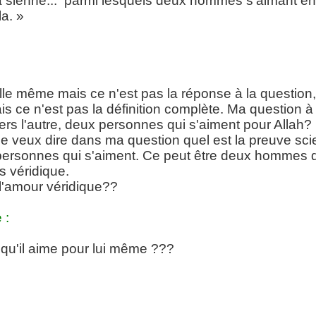
a sienne... parmi lesquels deux hommes s'aimant en 
la. »
lle même mais ce n'est pas la réponse à la question, c
s ce n'est pas la définition complète. Ma question à m
vers l'autre, deux personnes qui s'aiment pour Allah? 
je veux dire dans ma question quel est la preuve sci
 personnes qui s'aiment. Ce peut être deux hommes q
as véridique.
 l'amour véridique??
 :
e qu'il aime pour lui même ???