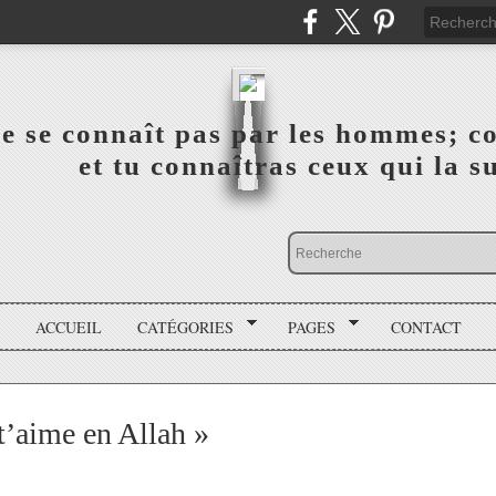
a vérité ne se connaît pas par les hommes; connai
 ‎ ‎ ‎ ‎ ‎ ‎ ‎ ‎ ‎ ‎ ‎ ‎ ‎ ‎ et tu connaîtras ceux qui 
ACCUEIL
CATÉGORIES
PAGES
CONTACT
 t’aime en Allah »