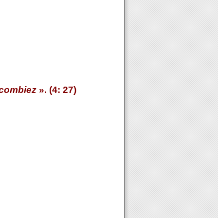
ccombiez
». (4: 27)