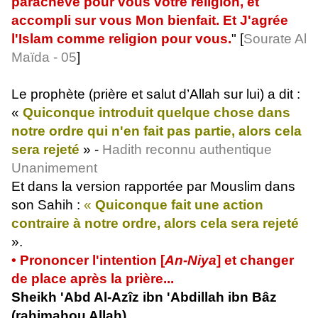
parachevé pour vous votre religion, et
accompli sur vous Mon bienfait. Et J'agrée
l'Islam comme religion pour vous.
" [
Sourate Al
Maïda - 05
]
Le prophète (prière et salut d’Allah sur lui) a dit :
«
Quiconque introduit quelque chose dans
notre ordre qui n'en fait pas partie, alors cela
sera rejeté
» -
Hadith reconnu authentique
Unanimement
Et dans la version rapportée par Mouslim dans
son Sahih :
«
Quiconque fait une action
contraire à notre ordre, alors cela sera rejeté
».
• Prononcer l'intention [
An-Niya
] et changer
de place après la prière...
Sheikh 'Abd Al-Azîz ibn 'Abdillah ibn Bâz
(rahimahou Allah).