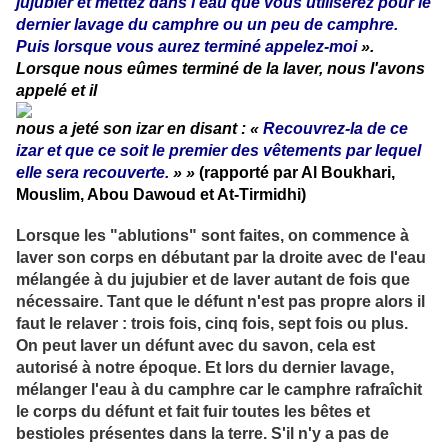
jujubier et mettez dans l'eau que vous utiliserez pour le
dernier lavage du camphre ou un peu de camphre.
Puis lorsque vous aurez terminé appelez-moi
».
Lorsque nous eûmes terminé de la laver, nous l'avons
appelé et il
nous a jeté son izar en disant : «
Recouvrez-la de ce
izar et que ce soit le premier des vêtements par lequel
elle sera recouverte.
» »
(rapporté par Al Boukhari,
Mouslim, Abou Dawoud et At-Tirmidhi)
Lorsque les "ablutions" sont faites, on commence à
laver son corps en débutant par la droite avec de l'eau
mélangée à du jujubier et de laver autant de fois que
nécessaire. Tant que le défunt n'est pas propre alors il
faut le relaver : trois fois, cinq fois, sept fois ou plus.
On peut laver un défunt avec du savon, cela est
autorisé à notre époque. Et lors du dernier lavage,
mélanger l'eau à du camphre car le camphre rafraîchit
le corps du défunt et fait fuir toutes les bêtes et
bestioles présentes dans la terre. S'il n'y a pas de