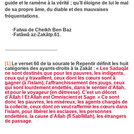
guide et le ramène à la vérité ; qu’Il éloigne de lui le mal
de sa propre âme, du diable et des mauvaises
fréquentations.
·
Fatwa de Cheikh Ben Baz
·
Fatâwâ az-Zakât
p.61.
______________________
[1]
Le verset 60 de la sourate
le Repentir
définit les huit
catégories des ayants-droits à la
Zakât
: «
Les Sadaqât
ne sont destinés que pour les pauvres, les indigents,
ceux qui y travaillent, ceux dont les cœurs sont à
gagner (à l’islam), l’affranchissement des jougs, ceux
qui sont lourdement endettés, dans le sentier d’Allah,
et pour le voyageur (en détresse). C’est un décret
d’Allah ! Et Allah est Omniscient et Sage.
» Ce sont
donc les pauvres, les miséreux, les agents chargés de
la collecte, ceux dont on veut raffermir les cœurs dans
l’islam, pour libérer les esclaves, les personnes
endettées, la cause d’Allah (fî Sabîlillah), les étrangers
de passage.