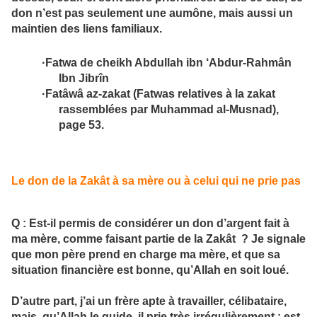
don n’est pas seulement une aumône, mais aussi un
maintien des liens familiaux.
·
Fatwa de cheikh Abdullah ibn ‘Abdur-Rahmân
Ibn Jibrîn
·
Fatâwâ az-zakat (Fatwas relatives à la zakat
rassemblées par Muhammad al-Musnad),
page 53.
Le don de la Zakât à sa mère ou à celui qui ne prie pas
Q : Est-il permis de considérer un don d’argent fait à
ma mère, comme faisant partie de la Zakât ? Je signale
que mon père prend en charge ma mère, et que sa
situation financière est bonne, qu’Allah en soit loué.
D’autre part, j’ai un frère apte à travailler, célibataire,
mais, qu’Allah le guide, il prie très irrégulièrement : est-