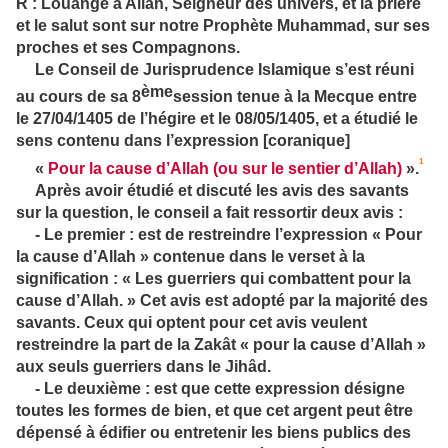
R : Louange à Allah, Seigneur des univers, et la prière
et le salut sont sur notre Prophète Muhammad, sur ses
proches et ses Compagnons.
Le Conseil de Jurisprudence Islamique s’est réuni
ème
au cours de sa 8
session tenue à la Mecque entre
le 27/04/1405 de l’hégire et le 08/05/1405, et a étudié le
sens contenu dans l’expression [coranique]
1
«
Pour la cause d’Allah (ou sur le sentier d’Allah)
».
Après avoir étudié et discuté les avis des savants
sur la question, le conseil a fait ressortir deux avis :
- Le premier : est de restreindre l’expression « Pour
la cause d’Allah » contenue dans le verset à la
signification : « Les guerriers qui combattent pour la
cause d’Allah. » Cet avis est adopté par la majorité des
savants. Ceux qui optent pour cet avis veulent
restreindre la part de la Zakât « pour la cause d’Allah »
aux seuls guerriers dans le Jihâd.
- Le deuxième : est que cette expression désigne
toutes les formes de bien, et que cet argent peut être
dépensé à édifier ou entretenir les biens publics des