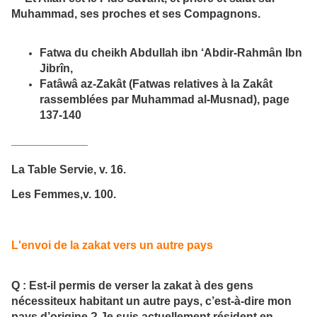
Muhammad, ses proches et ses Compagnons.
Fatwa du cheikh Abdullah ibn ‘Abdir-Rahmân Ibn
Jibrîn,
Fatâwâ az-Zakât (Fatwas relatives à la Zakât
rassemblées par Muhammad al-Musnad), page
137-140
____________
La Table Servie,
v. 16.
Les Femmes,
v. 100.
L'envoi de la zakat vers un autre pays
Q : Est-il permis de verser la zakat à des gens
nécessiteux habitant un autre pays, c’est-à-dire mon
pays d’origine ? Je suis actuellement résident en