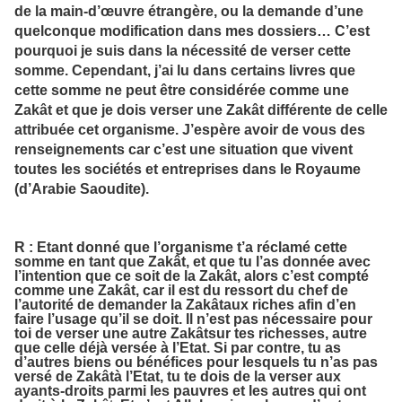
de la main-d’œuvre étrangère, ou la demande d’une
quelconque modification dans mes dossiers… C’est
pourquoi je suis dans la nécessité de verser cette
somme. Cependant, j’ai lu dans certains livres que
cette somme ne peut être considérée comme une
Zakât et que je dois verser une Zakât différente de celle
attribuée cet organisme. J’espère avoir de vous des
renseignements car c’est une situation que vivent
toutes les sociétés et entreprises dans le Royaume
(d’Arabie Saoudite).
R : Etant donné que l’organisme t’a réclamé cette
somme en tant que
Zakât
, et que tu l’as donnée avec
l’intention que ce soit de la
Zakât
, alors c’est compté
comme une
Zakât
, car il est du ressort du chef de
l’autorité de demander la
Zakât
aux riches afin d’en
faire l’usage qu’il se doit. Il n’est pas nécessaire pour
toi de verser une autre
Zakât
sur tes richesses, autre
que celle déjà versée à l’Etat. Si par contre, tu as
d’autres biens ou bénéfices pour lesquels tu n’as pas
versé de
Zakât
à l’Etat, tu te dois de la verser aux
ayants-droits parmi les pauvres et les autres qui ont