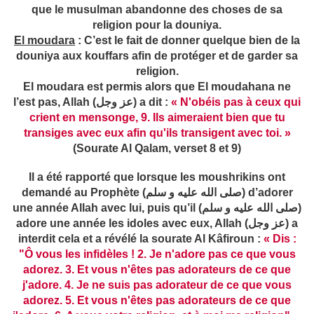
que le musulman abandonne des choses de sa
religion pour la douniya.
El moudara
: C’est le fait de donner quelque bien de la
douniya aux kouffars afin de protéger et de garder sa
religion.
El moudara est permis alors que El moudahana ne
l’est pas, Allah (عز وجل) a dit :
« N'obéis pas à ceux qui
crient en mensonge, 9. Ils aimeraient bien que tu
transiges avec eux afin qu'ils transigent avec toi. »
(Sourate Al Qalam, verset 8 et 9)
Il a été rapporté que lorsque les moushrikins ont
demandé au Prophète (صلى الله عليه و سلم) d’adorer
une année Allah avec lui, puis qu’il (صلى الله عليه و سلم)
adore une année les idoles avec eux, Allah (عز وجل) a
interdit cela et a révélé la sourate Al Kâfiroun :
« Dis :
"Ô vous les infidèles ! 2. Je n'adore pas ce que vous
adorez. 3. Et vous n'êtes pas adorateurs de ce que
j'adore. 4. Je ne suis pas adorateur de ce que vous
adorez. 5. Et vous n'êtes pas adorateurs de ce que