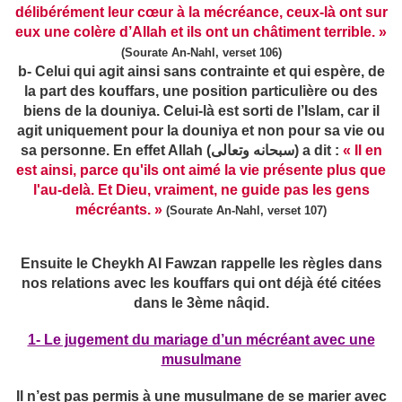
délibérément leur cœur à la mécréance, ceux-là ont sur
eux une colère d’Allah et ils ont un châtiment terrible. »
(Sourate An-Nahl, verset 106)
b- Celui qui agit ainsi sans contrainte et qui espère, de
la part des kouffars, une position particulière ou des
biens de la douniya. Celui-là est sorti de l’Islam, car il
agit uniquement pour la douniya et non pour sa vie ou
sa personne. En effet Allah (سبحانه وتعالى) a dit :
« Il en
est ainsi, parce qu'ils ont aimé la vie présente plus que
l'au-delà. Et Dieu, vraiment, ne guide pas les gens
mécréants. »
(Sourate An-Nahl, verset 107)
Ensuite le Cheykh Al Fawzan rappelle les règles dans
nos relations avec les kouffars qui ont déjà été citées
dans le 3ème nâqid.
1- Le jugement du mariage d’un mécréant avec une
musulmane
Il n’est pas permis à une musulmane de se marier avec