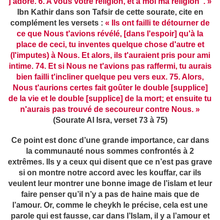
j'adore. 6. A vous votre religion, et à moi ma religion". »
Ibn Kathir dans son Tafsir de cette sourate, cite en
complément les versets :
« Ils ont failli te détourner de
ce que Nous t'avions révélé, [dans l'espoir] qu'à la
place de ceci, tu inventes quelque chose d'autre et
(l'imputes) à Nous. Et alors, ils t'auraient pris pour ami
intime. 74. Et si Nous ne t'avions pas raffermi, tu aurais
bien failli t'incliner quelque peu vers eux. 75. Alors,
Nous t'aurions certes fait goûter le double [supplice]
de la vie et le double [supplice] de la mort; et ensuite tu
n'aurais pas trouvé de secoureur contre Nous. »
(Sourate Al Isra, verset 73 à 75)
Ce point est donc d’une grande importance, car dans
la communauté nous sommes confrontés à 2
extrêmes. Ils y a ceux qui disent que ce n’est pas grave
si on montre notre accord avec les kouffar, car ils
veulent leur montrer une bonne image de l’islam et leur
faire penser qu’il n’y a pas de haine mais que de
l’amour. Or, comme le cheykh le précise, cela est une
parole qui est fausse, car dans l’Islam, il y a l’amour et