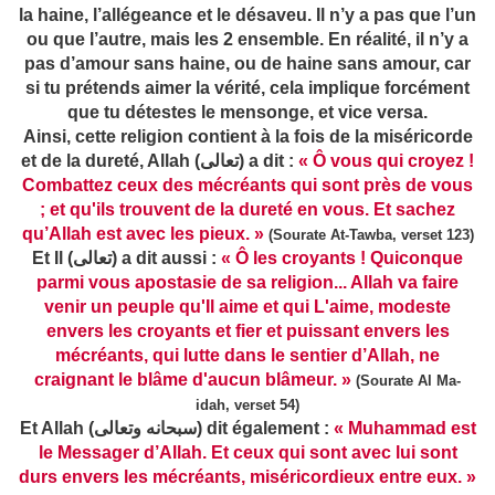
la haine, l’allégeance et le désaveu. Il n’y a pas que l’un
ou que l’autre, mais les 2 ensemble. En réalité, il n’y a
pas d’amour sans haine, ou de haine sans amour, car
si tu prétends aimer la vérité, cela implique forcément
que tu détestes le mensonge, et vice versa.
Ainsi, cette religion contient à la fois de la miséricorde
et de la dureté, Allah (تعالى) a dit :
« Ô vous qui croyez !
Combattez ceux des mécréants qui sont près de vous
; et qu'ils trouvent de la dureté en vous. Et sachez
qu’Allah est avec les pieux. »
(Sourate At-Tawba, verset 123)
Et Il (تعالى) a dit aussi :
« Ô les croyants ! Quiconque
parmi vous apostasie de sa religion... Allah va faire
venir un peuple qu'Il aime et qui L'aime, modeste
envers les croyants et fier et puissant envers les
mécréants, qui lutte dans le sentier d’Allah, ne
craignant le blâme d'aucun blâmeur. »
(Sourate Al Ma-
idah, verset 54)
Et Allah (سبحانه وتعالى) dit également :
« Muhammad est
le Messager d’Allah. Et ceux qui sont avec lui sont
durs envers les mécréants, miséricordieux entre eux. »