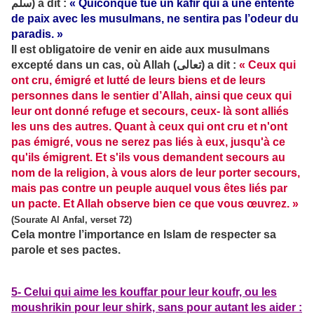
سلم) a dit :
« Quiconque tue un kâfir qui a une entente
de paix avec les musulmans, ne sentira pas l’odeur du
paradis. »
Il est obligatoire de venir en aide aux musulmans
excepté dans un cas, où Allah (تعالى) a dit :
« Ceux qui
ont cru, émigré et lutté de leurs biens et de leurs
personnes dans le sentier d’Allah, ainsi que ceux qui
leur ont donné refuge et secours, ceux- là sont alliés
les uns des autres. Quant à ceux qui ont cru et n'ont
pas émigré, vous ne serez pas liés à eux, jusqu'à ce
qu'ils émigrent. Et s'ils vous demandent secours au
nom de la religion, à vous alors de leur porter secours,
mais pas contre un peuple auquel vous êtes liés par
un pacte. Et Allah observe bien ce que vous œuvrez. »
(Sourate Al Anfal, verset 72)
Cela montre l’importance en Islam de respecter sa
parole et ses pactes.
5- Celui qui aime les kouffar pour leur koufr, ou les
moushrikin pour leur shirk, sans pour autant les aider :