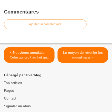
Commentaires
Ajouter un commentaire
< Neuvième annulation :
Le moyen de réveiller les
Celui qui croit au fait que
musulmans >
certaines personnes
peuvent sortir de la
législation de Mouhammad
Hébergé par Overblog
Top articles
Pages
Contact
Signaler un abus