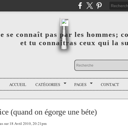
a vérité ne se connaît pas par les hommes; connai
 ‎ ‎ ‎ ‎ ‎ ‎ ‎ ‎ ‎ ‎ ‎ ‎ ‎ ‎ et tu connaîtras ceux qui 
ACCUEIL
CATÉGORIES
PAGES
CONTACT
fice (quand on égorge une béte)
tous sur 18 Avril 2010, 20:21pm