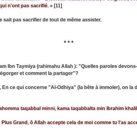
i n’ont pas sacrifié.
» [11]
e sait pas sacrifier de tout de même assister.
* * *
islam Ibn Taymiya (rahimahu Allah ): "Quelles paroles dev
'égorger et comment la partager"?
 En ce qui concerne "Al-Odhiya" (la bête à immoler), on la d
llahomma taqabbal minni, kama taqabbalta min Ibrahim khali
le Plus Grand, ô Allah accepte cela de moi comme tu l'as acc