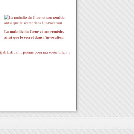
La maladie du Cœur et son remède,
ainsi que le secret dans l’invocation
jab Estival ... poéme pour ma soeur fillah