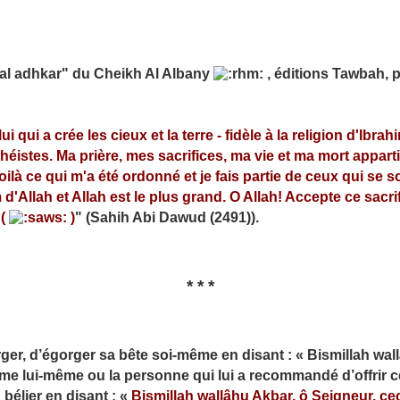
h al adhkar" du Cheikh Al Albany
, éditions Tawbah, p
 qui a crée les cieux et la terre - fidèle à la religion d'Ibra
éistes. Ma prière, mes sacrifices, ma vie et ma mort appart
voilà ce qui m'a été ordonné et je fais partie de ceux qui se 
 d'Allah et Allah est le plus grand. O Allah! Accepte ce sacrif
 (
)
" (Sahih Abi Dawud (2491)).
* * *
rger, d’égorger sa bête soi-même en disant : « Bismillah wal
omme lui-même ou la personne qui lui a recommandé d’offrir ce
a égorgé un bélier en disant : «
Bismillah wallâhu Akbar, ô Seigneur, ceci