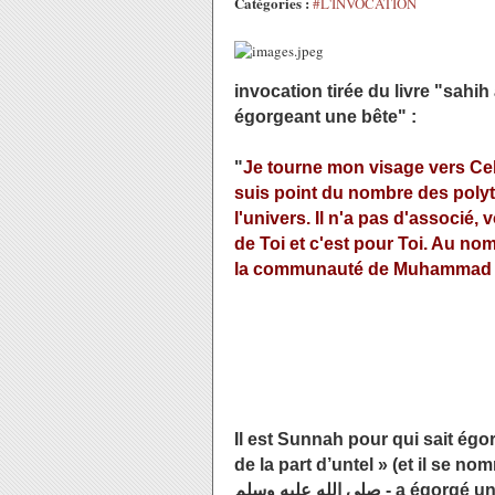
Catégories :
#L'INVOCATION
invocation tirée du livre "sahi
égorgeant une bête" :
"
Je tourne mon visage vers Celui
suis point du nombre des polyth
l'univers. Il n'a pas d'associé, 
de Toi et c'est pour Toi. Au nom
la communauté de Muhammad
Il est Sunnah pour qui sait égo
de la part d’untel » (et il se n
صلى الله عليه وسلم - 