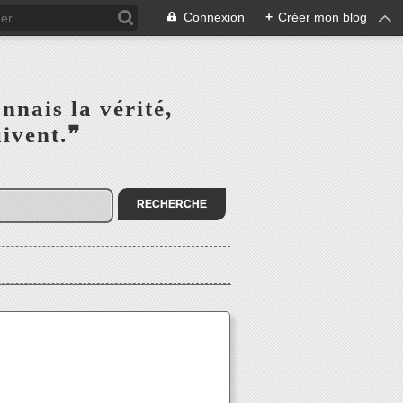
Connexion
+
Créer mon blog
s la vérité,‎ ‎ ‎ ‎ ‎ ‎ ‎ ‎ ‎
la suivent.❞