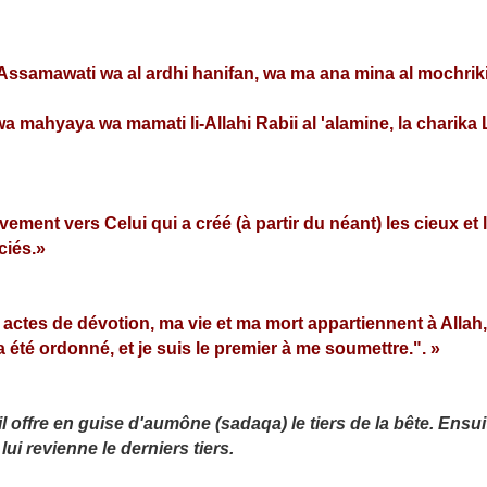
:
ra Assamawati wa al ardhi hanifan, wa ma ana mina al mochrik
wa mahyaya wa mamati li-Allahi Rabii al 'alamine, la charika
ment vers Celui qui a créé (à partir du néant) les cieux et la
ciés.»
s actes de dévotion, ma vie et ma mort appartiennent à Allah,
'a été ordonné, et je suis le premier à me soumettre.". »
l offre en guise d'aumône (sadaqa) le tiers de la bête. Ensuit
lui revienne le derniers tiers.