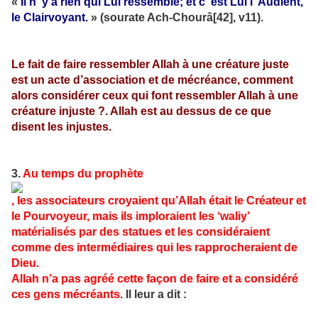
«
Il n' y a rien qui Lui ressemble; et c' est Lui l' Audient,
le Clairvoyant.
» (sourate Ach-Chourâ[42], v11).
Le fait de faire ressembler Allah à une créature juste
est un acte d’association et de mécréance, comment
alors considérer ceux qui font ressembler Allah à une
créature injuste ?. Allah est au dessus de ce que
disent les injustes.
3.
Au temps du prophète
, les associateurs croyaient qu’Allah était le Créateur et
le Pourvoyeur, mais ils imploraient les ‘waliy’
matérialisés par des statues et les considéraient
comme des intermédiaires qui les rapprocheraient de
Dieu.
Allah n’a pas agréé cette façon de faire et a considéré
ces gens mécréants
. Il leur a dit :