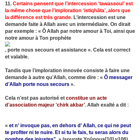
11.
Certains pensent que l’intercession ‘tawassoul’ est
la même chose que l’imploration ‘istiqhâta’, alors que
la différence est très grande
. L’intercession est une
demande faite à Allah avec un intermédiaire. On dirait
par exemple : « Ô Allah par notre amour à Toi, ainsi que
notre amour à Ton prophète
, porte nous secours et assistance ». Cela est correct
et valable.
Tandis que l’imploration innovée consiste à faire une
demande à autre qu’Allah, comme dire : «
Ô messager
d’Allah porte nous secours
».
Cela n’est pas autorisé et
constitue un acte
d’association majeur ‘chirk akbar’
. Allah exalté a dit :
«
et n' invoque pas, en dehors d' Allah, ce qui ne peut
te profiter ni te nuire. Et si tu le fais, tu seras alors du
nombre des injustes".
» (sourate Yoûnous[10],v106).