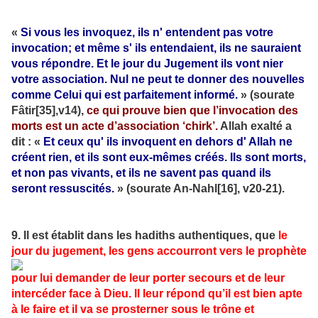
«
Si vous les invoquez, ils n' entendent pas votre
invocation; et même s' ils entendaient, ils ne sauraient
vous répondre. Et le jour du Jugement ils vont nier
votre association. Nul ne peut te donner des nouvelles
comme Celui qui est parfaitement informé.
» (sourate
Fâtir[35],v14),
ce qui prouve bien que l’invocation des
morts est un acte d’association ‘chirk’.
Allah exalté a
dit : «
Et ceux qu' ils invoquent en dehors d' Allah ne
créent rien, et ils sont eux-mêmes créés. Ils sont morts,
et non pas vivants, et ils ne savent pas quand ils
seront ressuscités.
» (sourate An-Nahl[16], v20-21).
9. Il est établit dans les hadiths authentiques, que
le
jour du jugement, les gens accourront vers le prophète
pour lui demander de leur porter secours et de leur
intercéder face à Dieu. Il leur répond qu’il est bien apte
à le faire et il va se prosterner sous le trône et