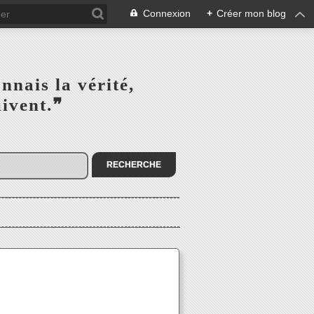
Connexion
+
Créer mon blog
s la vérité,‎ ‎ ‎ ‎ ‎ ‎ ‎ ‎ ‎
la suivent.❞