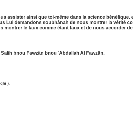
 assister ainsi que toi-même dans la science bénéfique, et
ous Lui demandons soubhânah de nous montrer la vérité com
us montrer le faux comme étant faux et de nous accorder de n
t Salih bnou Fawzân bnou ‘Abdallah Al Fawzân.
qhi ).