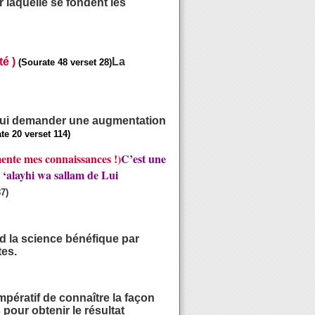
r laquelle se fondent les
é )
La
(Sourate 48 verset 28)
 Lui demander une augmentation
te 20 verset 114)
ente mes connaissances !)
C’est une
u ‘alayhi wa sallam de Lui
7)
d la science bénéfique par
tes.
mpératif de connaître la façon
 pour obtenir le résultat