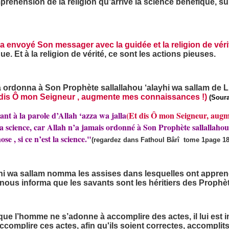
préhension de la religion qu’arrive la science bénéfique, su
 a envoyé Son messager avec la guidée et la religion de vérit
ue. Et à la religion de vérité, ce sont les actions pieuses.
â ordonna à Son Prophète sallallahou ‘alayhi wa sallam de
 dis Ô mon Seigneur , augmente mes connaissances !)
(Soura
nt à la parole d’Allah ‘azza wa jalla
(Et dis Ô mon Seigneur, augm
 la science, car Allah n’a jamais ordonné à Son Prophète sallallaho
 , si ce n’est la science."
(regardez dans Fathoul Bârî tome 1page 18
ayhi wa sallam nomma les assises dans lesquelles ont appren
l nous informa que les savants sont les héritiers des Prophè
 que l’homme ne s’adonne à accomplire des actes, il lui est i
 accomplire ces actes, afin qu'ils soient correctes, accomplits