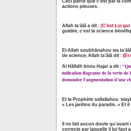
Ceci parce que c’est par la com
actions pieuses.
Allah ta‘âlâ a dit :
(C’est Lui qui
guidée, c’est la science bénéfiq
Et Allah soubhânahou wa ta‘âl
de science, Allah ta‘âlâ dit :
(Et
"Qua
Al Hâfidh bnou Hajar a dit :
indication flagrante de la vertu de
demander l’augmentation d’une chose
Et le Prophète sallallahou ‘al
« Les jardins du paradis. » Et i
Il ne fait aucun doute qu’avant
correcte par laquelle il lui faut