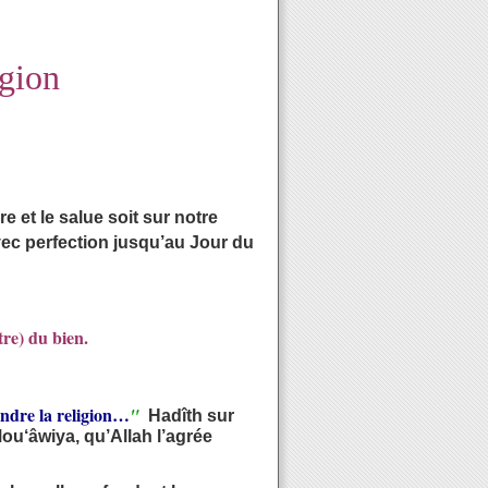
igion
e et le salue soit sur notre
ec perfection jusqu’au Jour du
tre) du bien.
rendre la religion…
"
Hadîth sur
ou‘âwiya, qu’Allah l’agrée