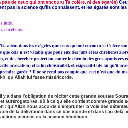
 pas de ceux qui ont encouru Ta colère, ni des égarés)
Ceux
ent pas la science qu’ils connaissent, et les égarés sont les
s juifs.
es chrétiens.
ils voient dans les exégètes que ceux qui ont encouru la Colère sont l
 que cela n’est valable que pour eux (les juifs et les chrétiens) alor
ion, et de chercher protection contre le chemin des gens ayants ces 
ette invocation) et la lui choisirait-Il, et exigerait-Il de lui qu’il i
y prendre garde ? Il ne se rend pas compte que ceci n’est que du m
kh, qu’Allah lui fasse miséricorde.
il y a dans l’obligation de réciter cette grande sourate Sour
s et surérogatoires, dû à ce qu’elle contient comme grands s
on : qu’Allah nous accorde d’emprunter la voie des détenteu
voie de la délivrance dans ce bas monde et dans l’au-delà, et
 actions pieuses ou la science bénéfique.