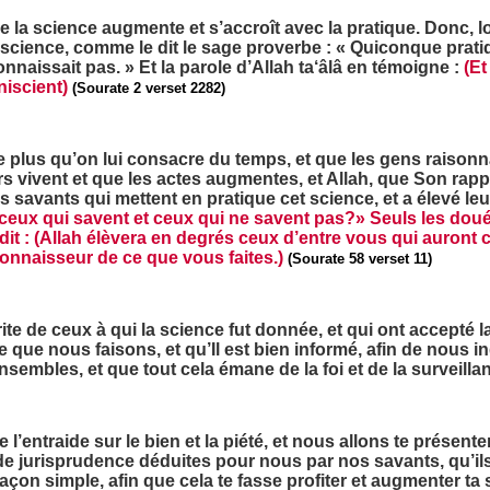
ue la science augmente et s’accroît avec la pratique. Donc, 
cience, comme le dit le sage proverbe : « Quiconque pratique 
onnaissait pas. » Et la parole d’Allah ta‘âlâ en témoigne :
(Et
niscient)
(Sourate 2 verset 2282)
le plus qu’on lui consacre du temps, et que les gens raisonna
œurs vivent et que les actes augmentes, et Allah, que Son rap
 des savants qui mettent en pratique cet science, et a élevé le
 ceux qui savent et ceux qui ne savent pas?» Seuls les doués
dit :
(Allah élèvera en degrés ceux d’entre vous qui auront c
Connaisseur de ce que vous faites.)
(Sourate 58 verset 11)
 de ceux à qui la science fut donnée, et qui ont accepté la f
que nous faisons, et qu’Il est bien informé, afin de nous ind
 ensembles, et que tout cela émane de la foi et de la surveil
entraide sur le bien et la piété, et nous allons te présenter
e jurisprudence déduites pour nous par nos savants, qu’ils i
façon simple, afin que cela te fasse profiter et augmenter ta