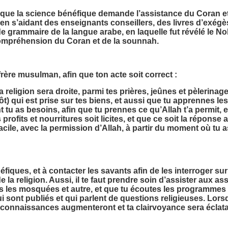
, que la science bénéfique demande l’assistance du Coran et
en s’aidant des enseignants conseillers, des livres d’exégès
e grammaire de la langue arabe, en laquelle fut révélé le Nob
compréhension du Coran et de la sounnah.
 frère musulman, afin que ton acte soit correct :
 religion sera droite, parmi tes prières, jeûnes et pèlerinag
pôt) qui est prise sur tes biens, et aussi que tu apprennes l
 tu as besoins, afin que tu prennes ce qu’Allah t’a permit, e
s profits et nourritures soit licites, et que ce soit la réponse 
facile, avec la permission d’Allah, à partir du moment où tu 
énéfiques, et à contacter les savants afin de les interroger s
e la religion. Aussi, il te faut prendre soin d’assister aux 
 les mosquées et autre, et que tu écoutes les programmes re
i sont publiés et qui parlent de questions religieuses. Lors
connaissances augmenteront et ta clairvoyance sera éclata