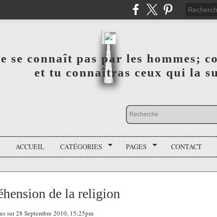
a vérité ne se connaît pas par les hommes; connai
 ‎ ‎ ‎ ‎ ‎ ‎ ‎ ‎ ‎ ‎ ‎ ‎ ‎ ‎ et tu connaîtras ceux qui 
ACCUEIL
CATÉGORIES
PAGES
CONTACT
éhension de la religion
 tous sur 28 Septembre 2010, 15:25pm