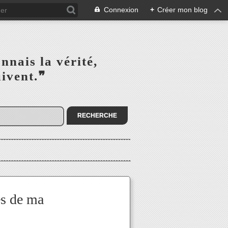
Connexion
+
Créer mon blog
s la vérité,‎ ‎ ‎ ‎ ‎ ‎ ‎ ‎ ‎
la suivent.❞
es de ma