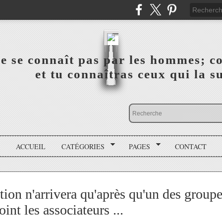
a vérité ne se connaît pas par les hommes; connai
 ‎ ‎ ‎ ‎ ‎ ‎ ‎ ‎ ‎ ‎ ‎ ‎ ‎ ‎ et tu connaîtras ceux qui 
ACCUEIL
CATÉGORIES
PAGES
CONTACT
ction n'arrivera qu'après qu'un des group
nt les associateurs ...