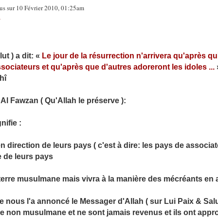
tous sur 10 Février 2010, 01:25am
A
ut ) a dit: «
Le jour de la résurrection n'arrivera qu'après 
ociateurs et qu'après que d'autres adoreront les idoles ...
hî
 Fawzan ( Qu'Allah le préserve ):
nifie :
 direction de leurs pays ( c'est à dire: les pays de associate
e de leurs pays
 terre musulmane mais vivra à la manière des mécréants en a
 nous l'a annoncé le Messager d'Allah ( sur Lui Paix & Salut 
 non musulmane et ne sont jamais revenus et ils ont appro