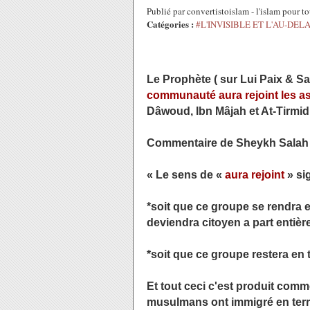
Publié par convertistoislam - l'islam pour 
Catégories :
#L'INVISIBLE ET L'AU-DEL
Le Prophète ( sur Lui Paix & Sal
communauté aura rejoint les ass
Dâwoud, Ibn Mâjah et At-Tirmid
Commentaire de Sheykh Salah Al
« Le sens de «
aura rejoint
» sig
*soit que ce groupe se rendra en
deviendra citoyen a part entièr
*soit que ce groupe restera en
Et tout ceci c'est produit comme
musulmans ont immigré en terre