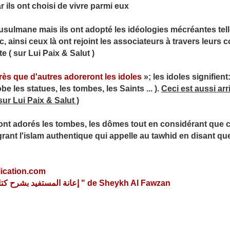
r ils ont choisi de vivre parmi eux
musulmane mais ils ont adopté les idéologies mécréantes te
c, ainsi ceux là ont rejoint les associateurs à travers leurs
 ( sur Lui Paix & Salut )
rès que d'autres adoreront les idoles
»; les idoles signifient
e les statues, les tombes, les Saints ... ).
Ceci est aussi ar
ur Lui Paix & Salut )
t adorés les tombes, les dômes tout en considérant que ce q
grant l'islam authentique qui appelle au tawhid en disant que 
ication.com
Tiré du livre " إعانة المستفيد بشرح كتاب التوحيد " de Sheykh Al Fawzan