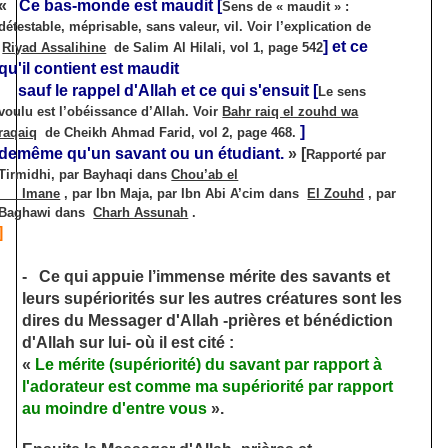
«
Ce bas-monde est maudit
[
Sens de « maudit » :
détestable, méprisable, sans valeur, vil. Voir l’explication de
]
et ce
Riyad Assalihine
de Salim Al Hilali, vol 1, page 542
qu'il contient est maudit
sauf le rappel d'Allah et ce qui s'ensuit
[
Le sens
voulu est l’obéissance d’Allah. Voir
Bahr raiq el zouhd wa
]
raqaiq
de Cheikh Ahmad Farid, vol 2, page 468.
demême qu'un savant ou un étudiant.
»
[
Rapporté par
Tirmidhi, par Bayhaqi dans
Chou’ab el
Imane
, par Ibn Maja, par Ibn Abi A’cim dans
El Zouhd
, par
Baghawi dans
Charh Assunah
.
]
-
Ce qui appuie l’immense mérite des savants et
leurs supériorités sur les autres créatures sont les
dires du Messager d'Allah -prières et bénédiction
d'Allah sur lui- où il est cité :
«
Le mérite (supériorité) du savant par rapport à
l'adorateur est comme ma supériorité par rapport
au moindre d'entre vous
»
.