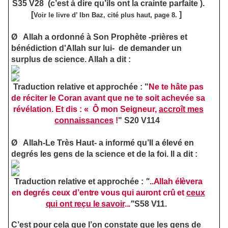
S35 V28
(c’est à dire qu’ils ont la crainte parfaite ).
[
]
Voir le livre d’ Ibn Baz, cité plus haut, page 8.
Ø
Allah a ordonné à Son Prophète -prières et
bénédiction d'Allah sur lui- de demander un
surplus de science. Allah a dit :
Traduction relative et approchée :
"
Ne te hâte pas
de réciter le Coran avant que ne te soit achevée sa
révélation. Et dis : « Ô mon Seigneur,
accroît mes
connaissances
!
" S20 V114
Ø
Allah-Le Très Haut- a informé qu’Il a élevé en
degrés les gens de la science et de la foi. Il a dit :
Traduction relative et approchée :
"
.
.Allah élèvera
en degrés ceux d’entre vous qui auront crû et
ceux
qui ont reçu le savoir
...
"
S58 V11
.
C’est pour cela que l’on constate que les gens de