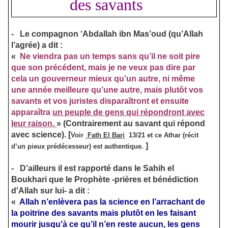
des savants
-
Le compagnon ‘Abdallah ibn Mas’oud (qu’Allah
l’agrée) a dit :
«
Ne viendra pas un temps sans qu’il ne soit pire
que son précédent, mais je ne veux pas dire par
cela un gouverneur mieux qu’un autre, ni même
une année meilleure qu’une autre, mais plutôt vos
savants et vos juristes disparaîtront et ensuite
apparaîtra
un peuple de gens qui répondront avec
leur raison.
» (Contrairement au savant qui répond
avec science).
[
Voir
Fath El Bari
13/21 et ce Athar (récit
]
d’un pieux prédécesseur) est authentique.
-
D’ailleurs il est rapporté dans le Sahih el
Boukhari que le Prophète -prières et bénédiction
d'Allah sur lui- a dit :
«
Allah n’enlèvera pas la science en l’arrachant de
la poitrine des savants
mais plutôt en les faisant
mourir jusqu'à ce qu’il n’en reste aucun,
les gens