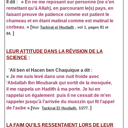
Il dit : «
En ne me reposant sur personne (ne s’en
remettant qu'à Allah), en parcourant le(s) pays, en
faisant preuve de patience comme est patient le
chameau et en étant matinal comme est matinal le
corbeau.
»
[
Voir
Tazkirat el Houfadh
, vol 1, pages 81 et
]
84.
LEUR ATTITUDE DANS LA RÉVISION DE LA
SCIENCE
:
‘Ali ben el Hacen ben Chaquique a dit :
«
Je me suis levé dans une nuit froide avec
‘Abdallah Ibn Moubarak qui sortit de la mosquée,
il me rappela un Hadith à ma porte. Je lui en
rappelai un également puis il ne cessait de m'en
rappeler jusqu'à l'arrivée du muezzin qui fit l'appel
de l'aube
».
[
]
Voir
Tazkirat El Houfadh
, 1/277.
LA FAIM QU'ILS RESSENTAIENT LORS DE LEUR