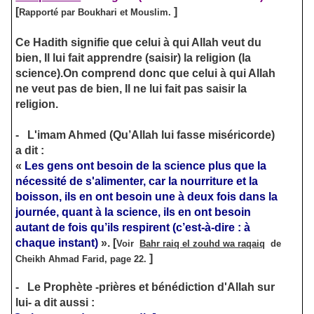
[
]
Rapporté par Boukhari et Mouslim.
Ce Hadith signifie que celui à qui Allah veut du
bien, Il lui fait apprendre (saisir) la religion (la
science).On comprend donc que celui à qui Allah
ne veut pas de bien, Il ne lui fait pas saisir la
religion.
-
L'imam Ahmed (Qu’Allah lui fasse miséricorde)
a dit :
«
Les gens ont besoin de la science plus que la
nécessité de s'alimenter, car la nourriture et la
boisson, ils en ont besoin une à deux fois dans la
journée, quant à la science, ils en ont besoin
autant de fois qu’ils respirent (c’est-à-dire : à
chaque instant)
».
[
Voir
Bahr raiq el zouhd wa raqaiq
de
]
Cheikh Ahmad Farid, page 22.
-
Le Prophète -prières et bénédiction d'Allah sur
lui- a dit aussi :