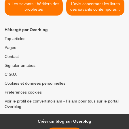
< Les savants : héritiers des
L’avis concernant les livres
prophétes
des savants contemporains
vis-à-vis des livres des
anciens ? >
Hébergé par Overblog
Top articles
Pages
Contact
Signaler un abus
C.G.U.
Cookies et données personnelles
Préférences cookies
Voir le profil de convertistoislam - l'islam pour tous sur le portail
Overblog
Créer un blog sur Overblog