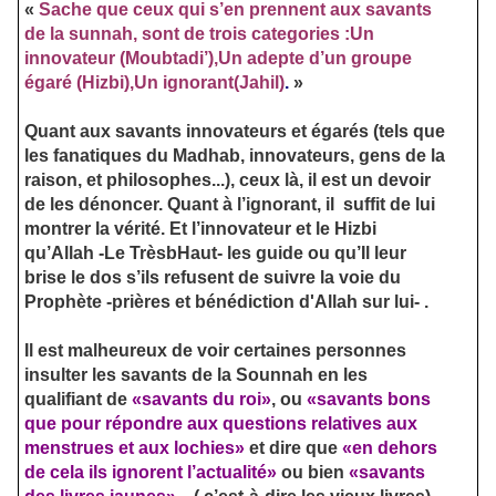
«
Sache que ceux qui s’en prennent aux savants
de la sunnah, sont de trois categories :Un
innovateur (Moubtadi’),Un adepte d’un groupe
égaré (Hizbi),Un ignorant(Jahil)
.
»
Quant aux savants innovateurs et égarés (tels que
les fanatiques du Madhab, innovateurs, gens de la
raison, et philosophes...), ceux là, il est un devoir
de les dénoncer. Quant à l’ignorant, il suffit de lui
montrer la vérité. Et l’innovateur et le Hizbi
qu’Allah -Le TrèsbHaut- les guide ou qu’Il leur
brise le dos s’ils refusent de suivre la voie du
Prophète -prières et bénédiction d'Allah sur lui- .
Il est malheureux de voir certaines personnes
insulter les savants de la Sounnah en les
qualifiant de
«savants du roi»
, ou
«savants bons
que pour répondre aux questions relatives aux
menstrues et aux lochies»
et dire que
«en dehors
de cela ils ignorent l’actualité»
ou bien
«savants