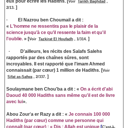
eux pour écrire les Hadiths.
[
Voir
Tarikh Baghdad
,
]
2/13.
·
El Nazrou ben Choumail a dit :
«
L'homme ne ressentira pas le plaisir de la
science jusqu'à ce qu'il ressente la faim et qu'il
l'oublie.
»
[
]
Voir
Tazkirat El Houfadh
, 1/314.
·
D'ailleurs, les récits des Salafs Salehs
rapportés par des chaînes sûres, sont
incroyables. Il est rapporté que l'imam Ahmed
connaissait (par cœur) 1 million de Hadiths.
[
Voir
]
Sifat as-Safwa
, 2/337.
Soulaymane ben Chou'ba a dit : «
On a écrit d'abi
Daoud 40 000 Hadiths sans même qu'il est de livre
avec lui
».
Abou Zour‘a er Razy a dit : «
Je connais 100 000
Hadiths (par cœur) comme une personne qui
connaît (par cœur) : « Dis : Allah est unique
[
C’est-à-