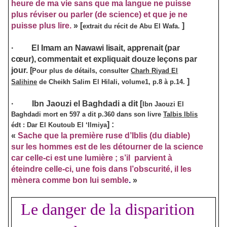
heure de ma vie sans que ma langue ne puisse
plus réviser ou parler (de science) et que je ne
puisse plus lire.
»
[
]
ext
r
ait du récit de Abu El Wafa.
·
El Imam an Nawawi lisait, apprenait (par
cœur), commentait et expliquait douze leçons par
jour.
[
Pour plus de détails, consulter
Charh Riyad El
]
Salihine
de Cheikh Salim El Hilali, volume1, p.8 à p.14.
·
Ibn Jaouzi el Baghdadi a dit
[
Ibn Jaouzi El
Baghdadi mort en 597 a dit p.360 dans son livre
Talbis Iblis
]
:
édt : Dar El Koutoub El ‘Ilmiya
«
Sache que la première ruse d’Iblis (du diable)
sur les hommes est de les détourner de la science
car celle-ci est une lumière ; s’il parvient à
éteindre celle-ci, une fois dans l’obscurité, il les
mènera comme bon lui semble
.
»
Le danger de la disparition