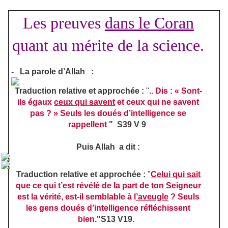
Les preuves
dans le Coran
quant au mérite de la science.
-
La parole d’Allah :
Traduction relative et approchée :
"
.
. Dis : « Sont-
ils égaux
ceux qui savent
et ceux qui ne savent
pas ? » Seuls les doués d’intelligence se
rappellent
"
S39 V 9
Puis Allah a dit :
Trad
uction relative et approchée :
"
C
elui qui sait
que ce qui t’est révélé de la part de ton Seigneur
est la vérité, est-il semblable à l
’aveugle
? Seuls
les gens doués d’intelligence réfléchissent
bien.
"S13 V19.