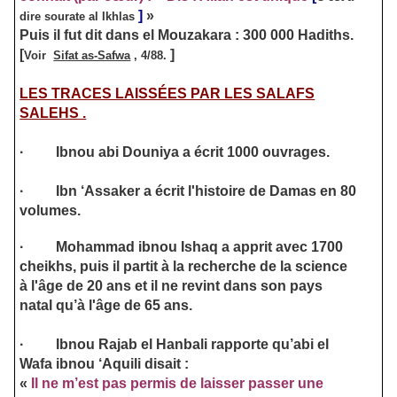
]
»
dire sourate al Ikhlas
Puis il fut dit dans el Mouzakara : 300 000 Hadiths.
[
]
Voir
Sifat as-Safwa
, 4/88.
LES TRACES LAISSÉES PAR LES SALAFS
SALEHS .
·
Ibnou abi Douniya a écrit 1000 ouvrages.
·
Ibn ‘Assaker a écrit l'histoire de Damas en 80
volumes.
·
Mohammad ibnou Ishaq a apprit avec 1700
cheikhs, puis il partit à la recherche de la science
à l'âge de 20 ans et il ne revint dans son pays
natal qu’à l'âge de 65 ans.
·
Ibnou Rajab el Hanbali rapporte qu’abi el
Wafa ibnou ‘Aquili disait :
«
Il ne m’est pas permis de laisser passer une