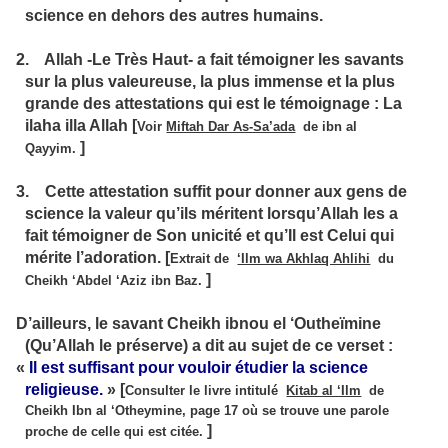
science en dehors des autres humains.
2.
Allah -Le Très Haut- a fait témoigner les savants
sur la plus valeureuse, la plus immense et la plus
grande des attestations qui est le témoignage : La
ilaha illa Allah
[
Voir
Miftah Dar As-Sa’ada
de ibn al
]
Qayyim.
3.
Cette attestation suffit pour donner aux gens de
science la valeur qu’ils méritent lorsqu’Allah les a
fait témoigner de Son unicité et qu’Il est Celui qui
mérite l’adoration.
[
Extrait de
‘Ilm wa Akhlaq Ahlihi
du
]
Cheikh ‘Abdel ‘Aziz ibn Baz.
D’ailleurs, le savant Cheikh ibnou el ‘Outheïmine
(Qu’Allah le préserve) a dit au sujet de ce verset :
«
Il est suffisant pour vouloir étudier la science
religieuse.
»
[
Consulter le livre intitulé
Kitab al ‘Ilm
de
Cheikh Ibn al ‘Otheymine, page 17 où se trouve une parole
]
proche de celle qui est citée.