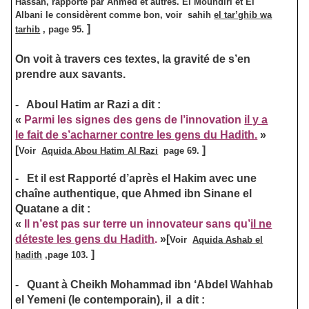
Hassan, rapporté par Ahmed et autres. El Moundiri et El
Albani le considèrent comme bon, voir sahih
el tar’ghib wa
]
tarhib
, page 95.
On voit à travers ces textes, la gravité de s’en
prendre aux savants.
-
Aboul Hatim ar Razi a dit :
«
Parmi les signes des gens de l’innovation
il y a
le fait de s’acharner contre les gens du Hadith.
»
[
]
Voir
Aquida Abou Hatim Al Razi
page 69.
-
Et il est Rapporté d’après el Hakim avec une
chaîne authentique, que Ahmed ibn Sinane el
Quatane a dit :
«
Il n’est pas sur terre un innovateur sans qu’
il ne
déteste les gens du Hadith
.
»
[
Voir
Aquida Ashab el
]
hadith
,page 103.
-
Quant à Cheikh Mohammad ibn ‘Abdel Wahhab
el Yemeni (le contemporain), il a dit :