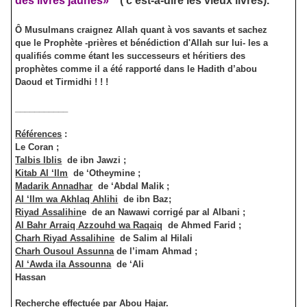
des livres jaunes»
( c’est-à-dire les vieux livres).
Ô Musulmans craignez Allah quant à vos savants et sachez
que le Prophète -prières et bénédiction d'Allah sur lui- les a
qualifiés comme étant les successeurs et héritiers des
prophètes comme il a été rapporté dans le Hadith d’abou
Daoud et Tirmidhi ! ! !
___________
Références
:
Le Coran ;
Talbis Iblis
de ibn Jawzi ;
Kitab Al ‘Ilm
de ‘Otheymine ;
Madarik Annadhar
de ‘Abdal Malik ;
Al ‘Ilm wa Akhlaq Ahlihi
de ibn Baz;
Riyad Assalihin
e de an Nawawi corrigé par al Albani ;
Al Bahr Arraiq Azzouhd wa Raqaiq
de Ahmed Farid ;
Charh Riyad Assalihine
de Salim al Hilali
Charh Ousoul Assunna
de l’imam Ahmad ;
Al ‘Awda ila Assounna
de ‘Ali
Hassan
Recherche effectuée par Abou Hajar.