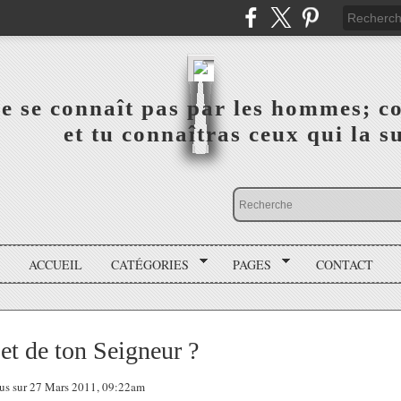
a vérité ne se connaît pas par les hommes; connai
 ‎ ‎ ‎ ‎ ‎ ‎ ‎ ‎ ‎ ‎ ‎ ‎ ‎ ‎ et tu connaîtras ceux qui 
ACCUEIL
CATÉGORIES
PAGES
CONTACT
et de ton Seigneur ?
tous sur 27 Mars 2011, 09:22am