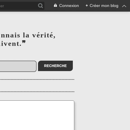
Connexion
+
Créer mon blog
s la vérité,‎ ‎ ‎ ‎ ‎ ‎ ‎ ‎ ‎
la suivent.❞