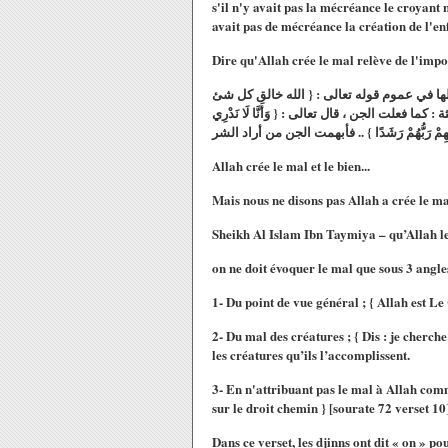
s'il n'y avait pas la mécréance le croyant ne
avait pas de mécréance la création de l'enfe
Dire qu'Allah crée le mal relève de l'impol
دخلها في عموم قوله تعالى : { الله خالق كل شئ
} .. الجن ، قال تعالى : { وَأَنَّا لَا نَدْرِي
Allah crée le mal et le bien...
Mais nous ne disons pas Allah a crée le ma
Sheikh Al Islam Ibn Taymiya – qu’Allah le
on ne doit évoquer le mal que sous 3 angle
1- Du point de vue général ; { Allah est Le 
2- Du mal des créatures ; { Dis : je cherch
les créatures qu’ils l’accomplissent.
3- En n'attribuant pas le mal à Allah comme
sur le droit chemin } [sourate 72 verset 10]
Dans ce verset, les djinns ont dit « on » po