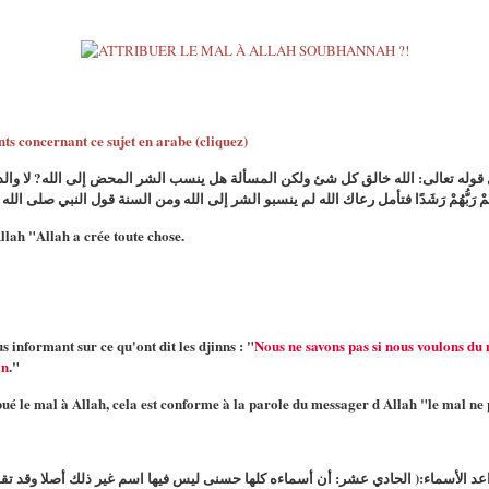
ants concernant ce sujet en arabe (cliquez)
وله تعالى: الله خالق كل شئ ولكن المسألة هل ينسب الشر المحض إلى الله? لا والدليل كما 
 أَمْ أَرَادَ بِهِمْ رَبُّهُمْ رَشَدًا فتأمل رعاك الله لم ينسبو الشر إلى الله ومن السنة قول الن
Allah "Allah a crée toute chose.
 informant sur ce qu'ont dit les djinns : "
Nous ne savons pas si nous voulons du 
in
."
ué le mal à Allah, cela est conforme à la parole du messager d Allah "le mal ne p
عد الأسماء:( الحادي عشر: أن أسماءه كلها حسنى ليس فيها اسم غير ذلك أصلا وقد تقد