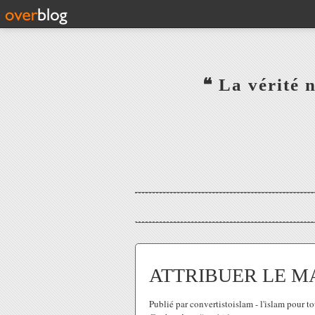
‎ ‎ ‎ ‎ ‎ ‎ ‎ ‎ ‎ ‎ ‎ ‎ ‎❝ L
‎ ‎ ‎ ‎ ‎ ‎
ATTRIBUER LE M
Publié par convertistoislam - l'islam pour 