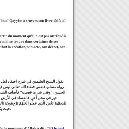
bn al Qayyim à travers son livre chifa al
partir du moment qu'il n'est pas attribué à
e mal se trouve dans certaines de ses
ribut la création, son acte, son décret, son
يقول الشيخ العثيمين في شرح اعتقاد اهل "
رواه مسلم. فنفس قضاء الله تعالى ليس فيه 
الحسن: "وقني شر ما قضيت" فأضاف الشر إل،
خير في محل آخر، فالفساد في الأرض مـن الجد
حيث يكون كفارة لهما فلا يجمع لهما بين عقوبتي الدنيا والآخرة، وهو أيضاً خير في محل آخر، حيث إن فيه حماية الأموال والأعراض والأنساب.
et le messager d'Allah a dit : "
Et le mal