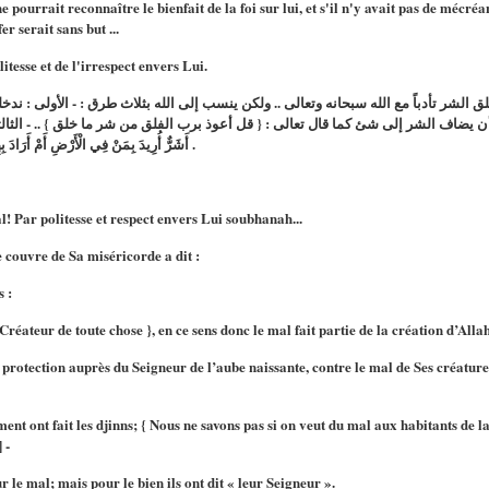
 pourrait reconnaître le bienfait de la foi sur lui, et s'il n'y avait pas de mécréan
r serait sans but ...
itesse et de l'irrespect envers Lui.
خلق الشر تأدباً مع الله سبحانه وتعالى .. ولكن ينسب إلى الله بثلاث طرق : - الأولى : ن
ف الشر إلى شئ كما قال تعالى : { قل أعوذ برب الفلق من شر ما خلق } .. - الثالثة : كما فعلت 
أَشَرٌّ أُرِيدَ بِمَنْ فِي الْأَرْضِ أَمْ أَرَادَ بِهِمْ رَبُّهُمْ رَشَدًا } .. فأبهمت الجن من أراد الشر .
l! Par politesse et respect envers Lui soubhanah...
 couvre de Sa miséricorde a dit :
s :
Créateur de toute chose }, en ce sens donc le mal fait partie de la création d’Allah
e protection auprès du Seigneur de l’aube naissante, contre le mal de Ses créature
nt ont fait les djinns; { Nous ne savons pas si on veut du mal aux habitants de la
 -
ur le mal; mais pour le bien ils ont dit « leur Seigneur ».