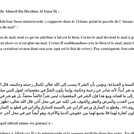
afiz Ahmed ibn Ibrahim Al Isma'ili :
h leur fasse miséricorde ), rapporte dans le 21ième point la parole de l 'imam i
in du mal" :
on de mal, tout ce qu'on attribue à lui est le bien. Certes le mal devient le mal à 
i alors ce n'est plus un mal. Certes Il soubhanahou crée le bien et le mal, mais l
la création) et non dans son acte (qui est le fait de créer). Par conséquent, Son att
السنة و الجماعة: ونؤمن بأن الشر لا ينسب إلى الله تعالى لكمال رحمته وحكمته، قال
شر أبداً، لأنه صادر عن رحمة وحكمة، وإنما يكون الشرُّ في مقتضياته، لقول النبي صلى
ى ما قضاه، ومع هذا فإن الشر في المقتضيات ليس شراً خالصاً محضاً، بل هو شر في
ب والمرض والفقر والخوف شر، لكنه خير في محل آخر، قال الله تعالى: (ظَهَرَ الْفَسَادُ فِي الْب
لِيُذِيقَهُمْ بَعْضَ الَّذِي عَمِلُوا لَعَلَّهُمْ يَرْجِعُونَ) (الروم:41) . وقطع يد السارق ورجم الزاني شر بالنسبة للس،
iqad ahloul sunna wa jamma'a :
ibuer à Allah car Il a la miséricorde et la sagesse parfaite dans Ses actes . En eff