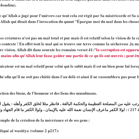
Mouslim).
 qu'Allah a jugé pour l'univers car tout cela est régit par Sa miséricorde et Sa 
Allah qui disait dans l'invocation du qunut "Épargne moi du mal dans les choses p
es créatures n'est pas un mal total et pur mais il est relatif selon la vision de la
ntexte ! En effet tout le mal qui se trouve sur terre comme la sécheresse ,la mal
re vision. Allah dit dans sourate les romains verset 41:"
la corruption est apparue
mains afin qu'Allah leur fasse goûter une partie de ce qu ils ont œuvrés ; peut être
icateur est un mal relatif pour celui qui le subit mais il est un bien pour lui lo
hé afin qu'il ne soit pas châtié dans l'au delà et ainsi il ne rassemblera pas pour 
ection des biens, de l'honneur et des liens des musulmans.
يترتب عليه من المصلحة العظيمة والحكمة البالغة ، فانظر مثلا لخلق الكفر وأهله : يقو
emple de la création de la mécréance et de ses gens :
pliqué al wasitiya (volume 2 p217):