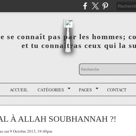
a vérité ne se connaît pas par les hommes; connai
 ‎ ‎ ‎ ‎ ‎ ‎ ‎ ‎ ‎ ‎ ‎ ‎ ‎ ‎ et tu connaîtras ceux qui 
ACCUEIL
CATÉGORIES
PAGES
CONTACT
AL À ALLAH SOUBHANNAH ?!
tous sur 9 Octobre 2013, 19:40pm