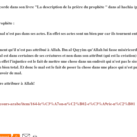
corde dans son livre "La description de la prière du prophète " dans al hachia (
rophète :
l n'est pas dans ses actes. En effet ses actes sont un bien pur car ils tournent entre
ent qu'il n'est pas attribué à Allah. Ibn al Qayyim qu'Allah lui fasse miséricord
 est dans certaines de ses créatures et non dans son attribut (qui est la création) 
n effet l'injustice est le fait de mettre une chose dans un endroit qui n'est pas le 
n bien total. Et donc le mal est le fait de poser la chose dans une place qui n'est 
 avoir de mal.
re attribuer à Allah!
/mini-cours-arabe/item/164-le%C3%A7on-n%C2%B02-s%C3%A9rie-n%C2%B01