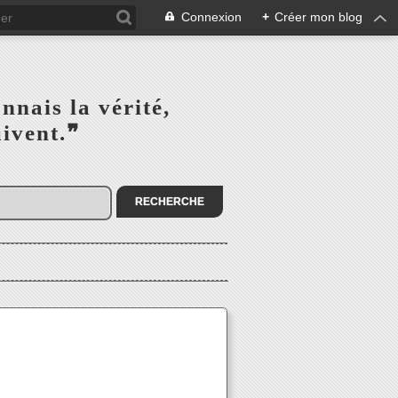
Connexion
+
Créer mon blog
s la vérité,‎ ‎ ‎ ‎ ‎ ‎ ‎ ‎ ‎
la suivent.❞