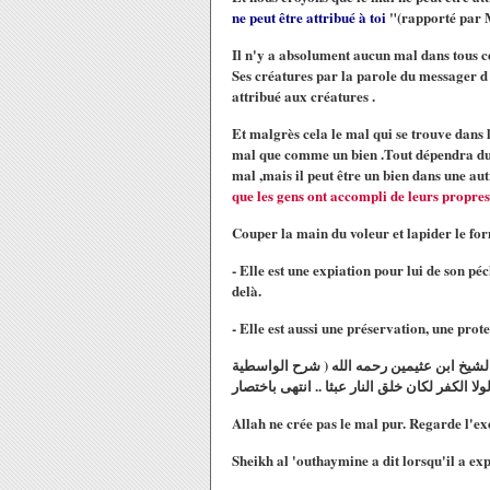
ne peut être attribué à toi
"(rapporté par 
Il n'y a absolument aucun mal dans tous ce
Ses créatures par la parole du messager d 
attribué aux créatures .
Et malgrès cela le mal qui se trouve dans l
mal que comme un bien .Tout dépendra du co
mal ,mais il peut être un bien dans une aut
que les gens ont accompli de leurs propres 
Couper la main du voleur et lapider le forn
- Elle est une expiation pour lui de son péc
delà.
- Elle est aussi une préservation, une prot
ل الشيخ ابن عثيمين رحمه الله ( شرح الواسطية
Allah ne crée pas le mal pur. Regarde l'ex
Sheikh al 'outhaymine a dit lorsqu'il a ex