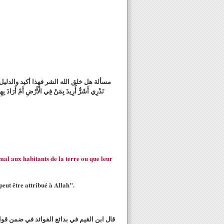
مسألة هل خلق الله الشر فهذا أكيد والدليل ق
نَدْرِي أَشَرٌّ أُرِيدَ بِمَنْ فِي الْأَرْضِ
mal aux habitants de la terre ou que leur
eut être attribué à Allah".
قال ابن القيم في بدائع الفوائد في ضمن قوا