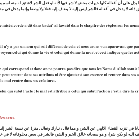
 يدل على أن أفعاله كلها خيرات محض لا شر فيها لأنه لو فعل الشر لاشتق له منه اسم
 ذاته لا يدخل في أفعاله فالشر ليس إليه لا يضاف إليه فعلا ولا وصفا وإنما يدخل في م
iséricorde a dit dans badaî' al fawaid dans le chapitre des règles sur les noms
,il n'y a pas un nom qui soit différent de cela et nous avons vu auparavant que p
yeur,celui qui donne la vie et celui qui donne la mort et ceci indique que les acte
m qui correspond et donc on ne pourra pas dire que tous les Noms d'Allah sont à l
e peut rentrer dans ses attributs ni être ajouter à son essence ni rentrer dans ses 
 le mal rentre dans ses créatures.
celui qui subit l'acte : le mal est attribué a celui qui subit l'action c'est a dire la
es actes.
د ابن القيم في كتابه شفاء العليل ٣٦٤ بابا في تنزيه القضاء الالهي عن الشر، و مما قال : تبارك وتعالى منزهٌ عن
يف اليه لو يكن شرا، و هو سبحانه خالق الخير و الشر، فالشر في بعض مخلوقاته لا في خلق