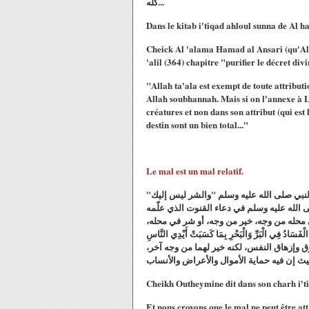
كله...
Dans le kitab i'tiqad ahloul sunna de Al h
Cheick Al 'alama Hamad al Ansari (qu'Alla
'alil (364) chapitre "purifier le décret div
"Allah ta'ala est exempt de toute attributi
Allah soubhannah. Mais si on l'annexe à Lu
créatures et non dans son attribut (qui est 
destin sont un bien total..."
Le mal est un mal relatif.
 النبي صلى الله عليه وسلم "والشر ليس إليك
 الله عليه وسلم في دعاء القنوت الذي علّمه
 محله من وجه، خير من وجه، أو شر في محله
َرِّ وَالْبَحْرِ بِمَا كَسَبَتْ أَيْدِي النَّاسِ
ارق والزاني في قطع يد السارق وإزهاق النفس، لكنه خير لهما من وجه آخر
Cheikh Outheymine dit dans son charh i't
Et nous croyons que le mal ne peut être attr