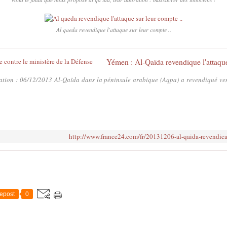
Al qaeda revendique l'attaque sur leur compte ..
Yémen : Al-Qaïda revendique l'attaque
ion : 06/12/2013 Al-Qaïda dans la péninsule arabique (Aqpa) a revendiqué vend
http://www.france24.com/fr/20131206-al-qaida-revendica
epost
0