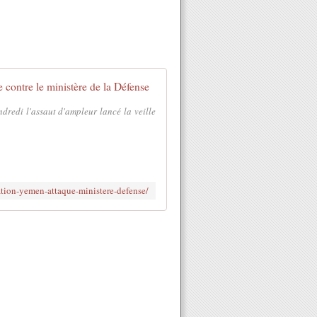
 contre le ministère de la Défense
redi l'assaut d'ampleur lancé la veille
tion-yemen-attaque-ministere-defense/