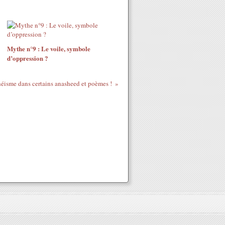
Mythe n°9 : Le voile, symbole
d’oppression ?
éisme dans certains anasheed et poèmes !