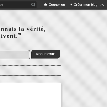
Connexion
+
Créer mon blog
s la vérité,‎ ‎ ‎ ‎ ‎ ‎ ‎ ‎ ‎
la suivent.❞