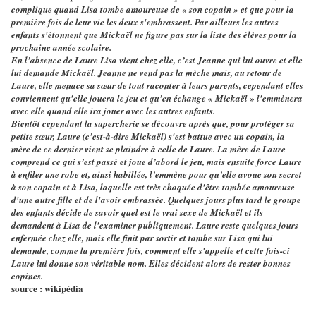
complique quand Lisa tombe amoureuse de « son copain » et que pour la
première fois de leur vie les deux s'embrassent. Par ailleurs les autres
enfants s'étonnent que Mickaël ne figure pas sur la liste des élèves pour la
prochaine année scolaire.
En l’absence de Laure Lisa vient chez elle, c’est Jeanne qui lui ouvre et elle
lui demande Mickaël. Jeanne ne vend pas la mèche mais, au retour de
Laure, elle menace sa sœur de tout raconter à leurs parents, cependant elles
conviennent qu'elle jouera le jeu et qu’en échange « Mickaël » l'emmènera
avec elle quand elle ira jouer avec les autres enfants.
Bientôt cependant la supercherie se découvre après que, pour protéger sa
petite sœur, Laure (c’est-à-dire Mickaël) s'est battue avec un copain, la
mère de ce dernier vient se plaindre à celle de Laure. La mère de Laure
comprend ce qui s’est passé et joue d’abord le jeu, mais ensuite force Laure
à enfiler une robe et, ainsi habillée, l’emmène pour qu’elle avoue son secret
à son copain et à Lisa, laquelle est très choquée d'être tombée amoureuse
d'une autre fille et de l'avoir embrassée. Quelques jours plus tard le groupe
des enfants décide de savoir quel est le vrai sexe de Mickaël et ils
demandent à Lisa de l'examiner publiquement. Laure reste quelques jours
enfermée chez elle, mais elle finit par sortir et tombe sur Lisa qui lui
demande, comme la première fois, comment elle s'appelle et cette fois-ci
Laure lui donne son véritable nom. Elles décident alors de rester bonnes
copines.
source : wikipédia