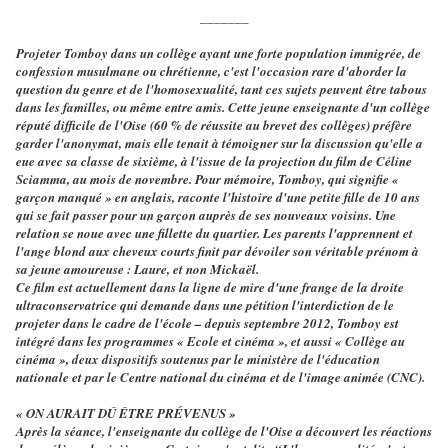
_______
Projeter Tomboy dans un collège ayant une forte population immigrée, de
confession musulmane ou chrétienne, c'est l'occasion rare d'aborder la
question du genre et de l'homosexualité, tant ces sujets peuvent être tabous
dans les familles, ou même entre amis. Cette jeune enseignante d'un collège
réputé difficile de l'Oise (60 % de réussite au brevet des collèges) préfère
garder l'anonymat, mais elle tenait à témoigner sur la discussion qu'elle a
eue avec sa classe de sixième, à l'issue de la projection du film de Céline
Sciamma, au mois de novembre. Pour mémoire, Tomboy, qui signifie «
garçon manqué » en anglais, raconte l'histoire d'une petite fille de 10 ans
qui se fait passer pour un garçon auprès de ses nouveaux voisins. Une
relation se noue avec une fillette du quartier. Les parents l'apprennent et
l'ange blond aux cheveux courts finit par dévoiler son véritable prénom à
sa jeune amoureuse : Laure, et non Mickaël.
Ce film est actuellement dans la ligne de mire d'une frange de la droite
ultraconservatrice qui demande dans une pétition l'interdiction de le
projeter dans le cadre de l'école – depuis septembre 2012, Tomboy est
intégré dans les programmes « Ecole et cinéma », et aussi « Collège au
cinéma », deux dispositifs soutenus par le ministère de l'éducation
nationale et par le Centre national du cinéma et de l'image animée (CNC).
« ON AURAIT DÛ ÊTRE PRÉVENUS »
Après la séance, l'enseignante du collège de l'Oise a découvert les réactions