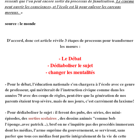
ressenti que l'on peut encore sortir du processus de fanatisation.
Le cinéma
peut ouvrir les consciences, et l'école est là pour enlever les carcans
moraux.
»
source : le monde
D'accord, donc cet article révèle 3 étapes de processus pour transformer
les mœurs :
- Le Débat
- Dédiaboliser le sujet
- changer les mentalités
-
Pour le débat, l'éducation nationale s'en chargera à l'école avec ce genre
de professeur, qui mériterait de l'instruction civique comme dans les
années 70 avec des coups de règles, peut-être que la génération de nos
parents étaient trop sévère, mais de nos jours, c'est carrément du laxisme!
- Pour dédiaboliser le sujet : il feront des pubs, des
séries, des mini-
épisodes, des
sorties scolaires
, des dessins animés "comme bob
l'éponge..avec patrick ..), bref on ne s'inquiète pas des procédés immoraux
dont les médias, l'arme suprême du gouvernement, se serviront, sans
parler que tous ces médias font partie intégralement de la vie de cette