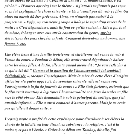
de ses élèves de sixième : « Certains m'ont dit : “L'homosexualité, c'est
péché.” » D'autres ont réagi sur le thème « si j'aurais su j'aurais pas venu
», en lui expliquant la chose suivante : « On n'aurait pas dû voir ce film. Ou
alors on aurait dû être prévenus. Alors, on n'aurait pas assisté à la
projection. » Enfin, un troisième groupe a balayé le sujet d'un revers de la
main : « C'est dégueulasse, mais ils font ce qu'ils veulent. » Elle a pu, tout
de même, échanger avec eux sur la construction du genre,
sur les
stéréotypes des jeux chez les enfants. Comment devient-on un homme, une
femme ?, etc.
Une élève issue d'une famille ivoirienne, et chrétienne, est venue la voir à
l'issue du cours. « Pendant le débat, elle avait trouvé dégoûtant le baiser
entre les deux filles. A la fin, elle m'a quand même dit : “Je vais réfléchir à
ce qui a été dit.”
Comme si la question de l'homosexualité lui semblait
dédiabolisée
», raconte l'enseignante. Mais la mère de cette élève d'origine
africaine n'a guère apprécié. La semaine suivante, elle est venue voir
l'enseignante à la fin de journée de cours : « Elle était furieuse, estimait que
le film avait vocation à légitimer l'homosexualité et à faire basculer sa fille
vers le côté obscur. Elle demandait à voir le principal du collège, que j'ai
aussitôt informé… Elle a aussi contacté d'autres parents. Mais je ne crois
pas qu'elle ait donné suite. »
L'enseignante a profité de cette expérience pour distribuer à ses élèves la
charte de la laïcité, en leur disant, en substance : la religion, c'est à la
maison, et pas à l'école. « Grâce à ce débat sur Tomboy, dit-elle, j'ai