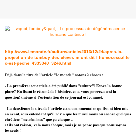
http://www.lemonde.fr/culture/article/2013/12/24/apres-la-
projection-de-tomboy-des-eleves-m-ont-dit-l-homosexualite-
c-est-peche_4339340_3246.html
Déjà dans le titre de l'article "le monde" notons 2 choses :
- La première: cet article a été publié dans "culture"! Est-ce la bonne
place? En lisant le résumé de l'histoire, vous vous poserez aussi la
question! (même si l'orientation de ce journal est connue).
- La deuxième: le titre de l'article est un commentaire qu'ils ont bien mis
en avant, sous entendant qu'il n' y a que les musulmans
ou encore quelques
chrétiens "extrémistes" que ça choque ..
et ils ont raison, cela nous choque, mais je ne pense pas que nous soyons
les seuls !