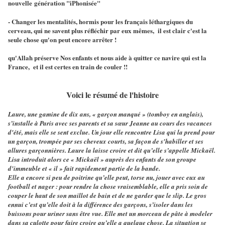
nouvelle génération "iPhonisée"
- Changer les mentalités, hormis pour les français léthargiques du
cerveau, qui ne savent plus réfléchir par eux mêmes, il est clair c'est la
seule chose qu'on peut encore arrêter !
qu'Allah préserve Nos enfants et nous aide à quitter ce navire qui est la
France, et il est certes en train de couler !!
Voici le résumé de l'histoire
Laure, une gamine de dix ans, « garçon manqué » (tomboy en anglais),
s’installe à Paris avec ses parents et sa sœur Jeanne au cours des vacances
d'été, mais elle se sent exclue. Un jour elle rencontre Lisa qui la prend pour
un garçon, trompée par ses cheveux courts, sa façon de s'habiller et ses
allures garçonnières. Laure la laisse croire et dit qu’elle s’appelle Mickaël.
Lisa introduit alors ce « Mickaël » auprès des enfants de son groupe
d'immeuble et « il » fait rapidement partie de la bande.
Elle a encore si peu de poitrine qu’elle peut, torse nu, jouer avec eux au
football et nager : pour rendre la chose vraisemblable, elle a pris soin de
couper le haut de son maillot de bain et de ne garder que le slip. Le gros
ennui c’est qu’elle doit à la différence des garçons, s’isoler dans les
buissons pour uriner sans être vue. Elle met un morceau de pâte à modeler
dans sa culotte pour faire croire qu’elle a quelque chose. La situation se