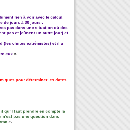
ment rien à voir avec le calcul.
e de jours à 30 jours-.
mes pas dans une situation où des
nt pas et jeûnent un autre jour) et
 (les chiites extrémistes) et il a
ntre eux
».
nomiques pour déterminer les dates
dit qu'il faut prendre en compte la
on n'est pas une question dans
verse
».