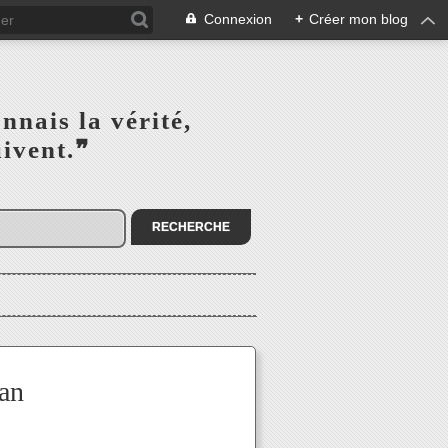
Connexion
+
Créer mon blog
s la vérité,‎ ‎ ‎ ‎ ‎ ‎ ‎ ‎ ‎
la suivent.❞
dan