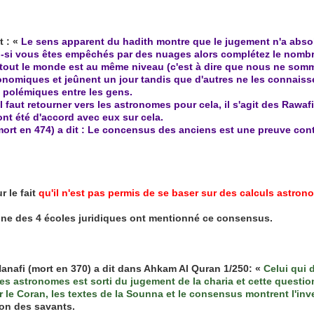
 : «
Le sens apparent du hadith montre que le jugement n'a absolu
ith -si vous êtes empêchés par des nuages alors complétez le nombr
 tout le monde est au même niveau (c'est à dire que nous ne som
nomiques et jeûnent un jour tandis que d'autres ne les connaisse
s polémiques entre les gens.
 faut retourner vers les astronomes pour cela, il s'agit des Rawafid
ont été d'accord avec eux sur cela.
e mort en 474) a dit : Le concensus des anciens est une preuve co
 le fait
qu
'il n'est pas permis de se baser sur des calculs astro
une des 4 écoles juridiques ont mentionné ce consensus.
Hanafi (mort en 370) a dit dans Ahkam Al Quran 1/250: «
Celui qui 
 des astronomes est sorti du jugement de la charia et cette questi
 car le Coran, les textes de la Sounna et le consensus montrent l'in
ation des savants.