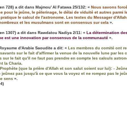
 en 728) a dit dans Majmou' Al Fatawa 25/132: «
Nous savons forcé
e pour le jeûne, le pèlerinage, le délai de viduité et autres parmi 
 pratique le calcul de l'astronome. Les textes du Messager d'Allah 
nt nombreux et les musulmans sont en consensus sur cela
».
en 1307) a dit dans Rawdatou Nadiya 2/11: «
La détermination des 
lune est une innovation par consensus de la communauté
».
Royaume d'Arabie Saoudite a dit: «
Les membres du comité ont reg
avants sur le fait d'affirmer la venue de la nouvelle lune par les c
 sur le fait qu'il ne faut pas prendre en compte les calculs astro
t la Charia.
Prophète (que la prière d'Allah et son salut soient sur lui): - Jeûn
Ne jeûnez pas jusqu'à ce que vous la voyez et ne rompez pas le je
me sens
».
04)