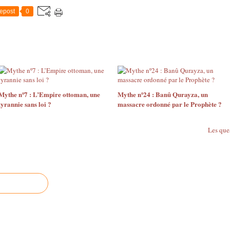
epost
0
Mythe nº7 : L’Empire ottoman, une
Mythe nº24 : Banû Qurayza, un
tyrannie sans loi ?
massacre ordonné par le Prophète ?
Les ques