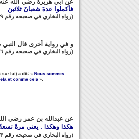
عن أبي هريرة رضي الله عن :
فأكملوا عدةَ شعبانَ ثلاثينَ
(رواه البخاري في صحيحه رقم ١٩٠٩ و مسلم في صحيحه رقم ١٠٨١
)
و في رواية أخرى قال النبي :
(رواه البخاري في صحيحه رقم ١٩٠٦ و مسلم في صحيحه رقم ١٠٨٠
)
sur lui) a dit: «
Nous sommes
cela et comme cela
».
عن عبدالله بن عمر رضي الل :
هكذا وهكذا . يعني مرةً تسعةً 
(رواه البخاري في صحيحه رقم ١٩١٣ و مسلم في صحيحه رقم ١٠٨٠
)