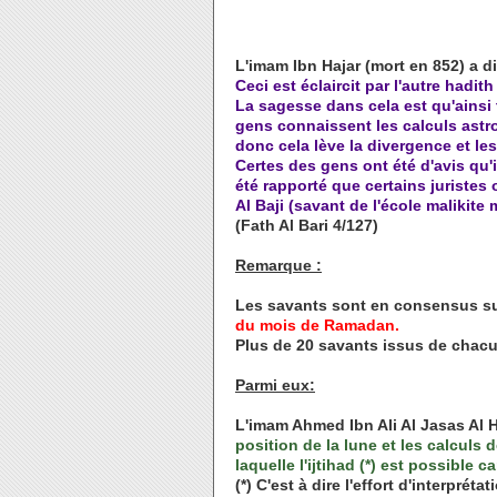
L'imam Ibn Hajar (mort en 852) a dit
Ceci est éclaircit par l'autre had
La sagesse dans cela est qu'ainsi
gens connaissent les calculs astro
donc cela lève la divergence et le
Certes des gens ont été d'avis qu'il
été rapporté que certains juristes 
Al Baji (savant de l'école malikit
(Fath Al Bari 4/127)
Remarque :
Les savants sont en consensus sur
du mois de Ramadan.
Plus de 20 savants issus de chac
Parmi eux:
L'imam Ahmed Ibn Ali Al Jasas Al 
position de la lune et les calculs
laquelle l'ijtihad (*) est possible
(*) C'est à dire l'effort d'interprét