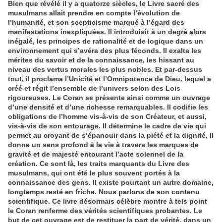
Bien que révélé il y a quatorze siècles, le Livre sacré des
musulmans allait prendre en compte l’évolution de
l’humanité, et son scepticisme marqué à l’égard des
manifestations inexpliquées. Il introduisit à un degré alors
inégalé, les principes de rationalité et de logique dans un
environnement qui s’avéra des plus féconds. Il exalta les
mérites du savoir et de la connaissance, les hissant au
niveau des vertus morales les plus nobles. Et par-dessus
tout, il proclama l’Unicité et l’Omnipotence de Dieu, lequel a
créé et régit l’ensemble de l’univers selon des Lois
rigoureuses. Le Coran se présente ainsi comme un ouvrage
d’une densité et d’une richesse remarquables. Il codifie les
obligations de l’homme vis-à-vis de son Créateur, et aussi,
vis-à-vis de son entourage. Il détermine le cadre de vie qui
permet au croyant de s’épanouir dans la piété et la dignité. Il
donne un sens profond à la vie à travers les marques de
gravité et de majesté entourant l’acte solennel de la
création. Ce sont là, les traits marquants du Livre des
musulmans, qui ont été le plus souvent portés à la
connaissance des gens. Il existe pourtant un autre domaine,
longtemps resté en friche. Nous parlons de son contenu
scientifique. Ce livre désormais célèbre montre à tels point
le Coran renferme des vérités scientifiques probantes. Le
but de cet ouvrage est de restituer la part de vérité, dans un