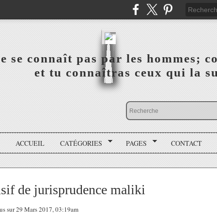
a vérité ne se connaît pas par les hommes; connai
 ‎ ‎ ‎ ‎ ‎ ‎ ‎ ‎ ‎ ‎ ‎ ‎ ‎ ‎ et tu connaîtras ceux qui 
ACCUEIL
CATÉGORIES
PAGES
CONTACT
sif de jurisprudence maliki
tous sur 29 Mars 2017, 03:19am