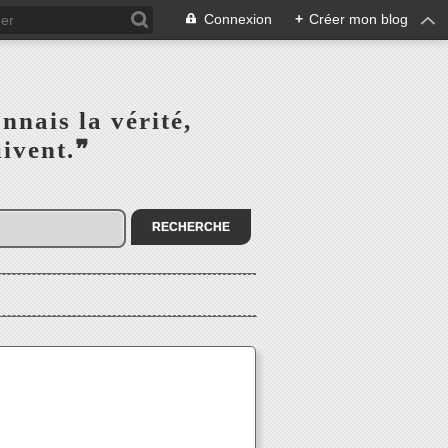
Connexion
+
Créer mon blog
s la vérité,‎ ‎ ‎ ‎ ‎ ‎ ‎ ‎ ‎
la suivent.❞