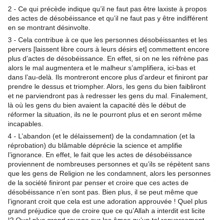
2 - Ce qui précède indique qu’il ne faut pas être laxiste à propos
des actes de désobéissance et qu’il ne faut pas y être indifférent
en se montrant désinvolte.
3 - Cela contribue à ce que les personnes désobéissantes et les
pervers [laissent libre cours à leurs désirs et] commettent encore
plus d’actes de désobéissance. En effet, si on ne les réfrène pas
alors le mal augmentera et le malheur s’amplifiera, ici-bas et
dans l’au-delà. Ils montreront encore plus d’ardeur et finiront par
prendre le dessus et triompher. Alors, les gens du bien faibliront
et ne parviendront pas à redresser les gens du mal. Finalement,
là où les gens du bien avaient la capacité dès le début de
réformer la situation, ils ne le pourront plus et en seront même
incapables.
4 - L’abandon (et le délaissement) de la condamnation (et la
réprobation) du blâmable déprécie la science et amplifie
l’ignorance. En effet, le fait que les actes de désobéissance
proviennent de nombreuses personnes et qu’ils se répètent sans
que les gens de Religion ne les condamnent, alors les personnes
de la société finiront par penser et croire que ces actes de
désobéissance n’en sont pas. Bien plus, il se peut même que
l’ignorant croit que cela est une adoration approuvée ! Quel plus
grand préjudice que de croire que ce qu’Allah a interdit est licite