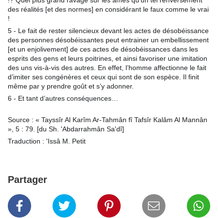
!? Quel plus grand ravage sur les âmes qu’un tel renversement
des réalités [et des normes] en considérant le faux comme le vrai
!
5 - Le fait de rester silencieux devant les actes de désobéissance
des personnes désobéissantes peut entrainer un embellissement
[et un enjolivement] de ces actes de désobéissances dans les
esprits des gens et leurs poitrines, et ainsi favoriser une imitation
des uns vis-à-vis des autres. En effet, l’homme affectionne le fait
d’imiter ses congénères et ceux qui sont de son espèce. Il finit
même par y prendre goût et s’y adonner.
6 - Et tant d’autres conséquences…
Source : « Tayssîr Al Karîm Ar-Tahmân fî Tafsîr Kalâm Al Mannân
», 5 : 79. [du Sh. 'Abdarrahmân Sa'dî]
Traduction : 'Issâ M. Petit
Partager