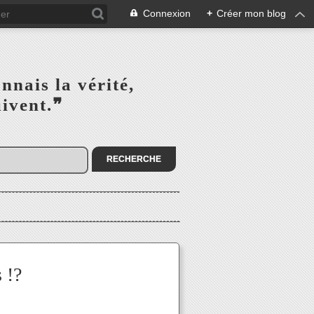
Connexion
+
Créer mon blog
s la vérité,‎ ‎ ‎ ‎ ‎ ‎ ‎ ‎ ‎
la suivent.❞
 !?