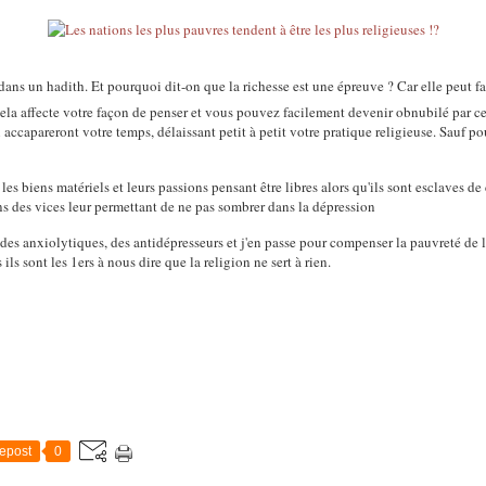
ela affecte votre façon de penser et vous pouvez facilement devenir obnubilé par ce 
 accapareront votre temps, délaissant petit à petit votre pratique religieuse. Sauf p
les biens matériels et leurs passions pensant être libres alors qu'ils sont esclaves d
ans des vices leur permettant de ne pas sombrer dans la dépression
 des anxiolytiques, des antidépresseurs et j'en passe pour compenser la pauvreté de l
ils sont les 1ers à nous dire que la religion ne sert à rien.
epost
0