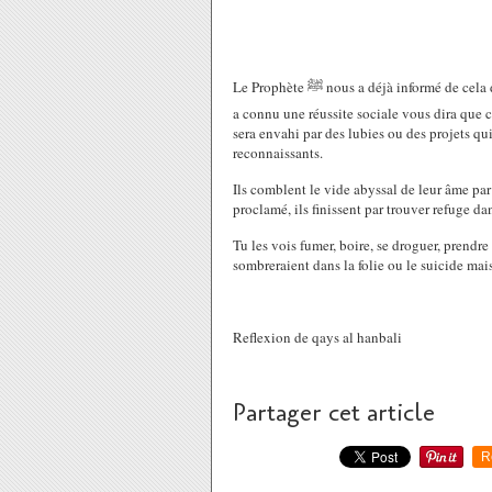
Le Prophète ﷺ nous a déjà informé de cela dans un hadith. Et pourquoi dit-on que la richesse est une épreuve ? Car elle peut facilement vous éloignez d'Allah, quiconque
a connu une réussite sociale vous dira que c
sera envahi par des lubies ou des projets qui
reconnaissants.
Ils comblent le vide abyssal de leur âme par 
proclamé, ils finissent par trouver refuge d
Tu les vois fumer, boire, se droguer, prendre
sombreraient dans la folie ou le suicide mais 
Reflexion de qays al hanbali
Partager cet article
R