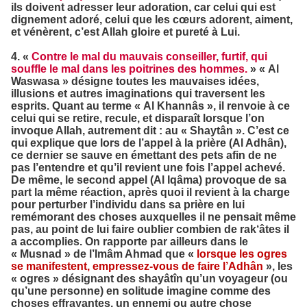
ils doivent adresser leur adoration, car celui qui est
dignement adoré, celui que les cœurs adorent, aiment,
et vénèrent, c’est Allah gloire et pureté à Lui.
4. «
Contre le mal du mauvais conseiller, furtif, qui
souffle le mal dans les poitrines des hommes.
» « Al
Waswasa » désigne toutes les mauvaises idées,
illusions et autres imaginations qui traversent les
esprits. Quant au terme « Al Khannâs », il renvoie à ce
celui qui se retire, recule, et disparaît lorsque l’on
invoque Allah, autrement dit : au « Shaytân ». C’est ce
qui explique que lors de l’appel à la prière (Al Adhân),
ce dernier se sauve en émettant des pets afin de ne
pas l’entendre et qu’il revient une fois l’appel achevé.
De même, le second appel (Al Iqâma) provoque de sa
part la même réaction, après quoi il revient à la charge
pour perturber l’individu dans sa prière en lui
remémorant des choses auxquelles il ne pensait même
pas, au point de lui faire oublier combien de rak‘âtes il
a accomplies. On rapporte par ailleurs dans le
« Musnad » de l’Imâm Ahmad que «
lorsque les ogres
se manifestent, empressez-vous de faire l’Adhân
», les
« ogres » désignant des shayâtîn qu’un voyageur (ou
qu’une personne) en solitude imagine comme des
choses effrayantes, un ennemi ou autre chose