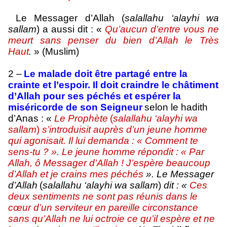
Le Messager d’Allah (
salallahu ‘alayhi wa
sallam
) a aussi dit : «
Qu’aucun d’entre vous ne
meurt sans penser du bien d’Allah le Très
Haut
.
» (Muslim)
2 –
Le malade doit être partagé entre la
crainte et l’espoir. Il doit craindre le châtiment
d’Allah pour ses péchés et espérer la
miséricorde de son Seigneur
selon le hadith
d’Anas : «
Le Prophète
(
salallahu ‘alayhi wa
sallam
)
s’introduisit auprès d’un jeune homme
qui agonisait. Il lui demanda : « Comment te
sens-tu ? ». Le jeune homme répondit : « Par
Allah, ô Messager d’Allah ! J’espère beaucoup
d’Allah et je crains mes péchés
». Le Messager
d’Allah
(
salallahu ‘alayhi wa sallam
)
dit : «
Ces
deux sentiments ne sont pas réunis dans le
cœur d’un serviteur en pareille circonstance
sans qu’Allah ne lui octroie ce qu’il espère et ne