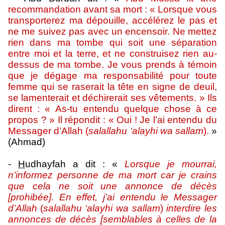
recommandation avant sa mort : « Lorsque vous
transporterez ma dépouille, accélérez le pas et
ne me suivez pas avec un encensoir. Ne mettez
rien dans ma tombe qui soit une séparation
entre moi et la terre, et ne construisez rien au-
dessus de ma tombe. Je vous prends à témoin
que je dégage ma responsabilité pour toute
femme qui se raserait la tête en signe de deuil,
se lamenterait et déchirerait ses vêtements. » Ils
dirent : « As-tu entendu quelque chose à ce
propos ? » Il répondit : « Oui ! Je l’ai entendu du
Messager d’Allah (
salallahu ‘alayhi wa sallam
).
»
(Ahmad)
-
H
udhayfah a dit : «
Lorsque je mourrai,
n’informez personne de ma mort car je crains
que cela ne soit une annonce de décès
[prohibée]. En effet, j’ai entendu le Messager
d’Allah
(
salallahu ‘alayhi wa sallam
)
interdire les
annonces de décès [semblables à celles de la