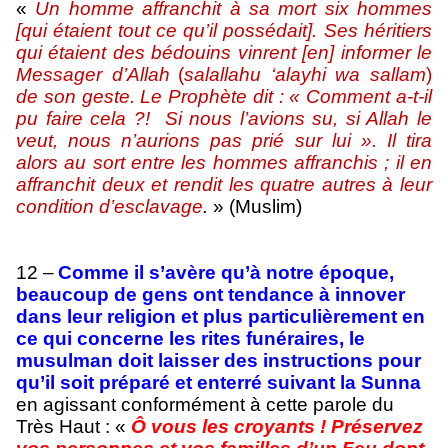
«
Un homme affranchit à sa mort six hommes
[qui étaient tout ce qu’il possédait]. Ses héritiers
qui étaient des bédouins vinrent [en] informer le
Messager d’Allah
(
salallahu ‘alayhi wa sallam
)
de son geste. Le Prophète dit : « Comment a-t-il
pu faire cela ?! Si nous l’avions su, si Allah le
veut, nous n’aurions pas prié sur lui ». Il tira
alors au sort entre les hommes affranchis ; il en
affranchit deux et rendit les quatre autres à leur
condition d’esclavage
.
» (Muslim)
12 –
Comme il s’avère qu’à notre époque,
beaucoup de gens ont tendance à innover
dans leur religion et plus particulièrement en
ce qui concerne les rites funéraires, le
musulman doit laisser des instructions pour
qu’il soit préparé et enterré suivant la Sunna
en agissant conformément à cette parole du
Très Haut : «
Ô vous les croyants ! Préservez