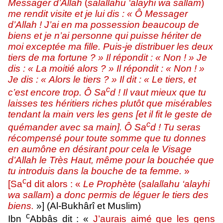
Messager d’Allah
(
salallahu ‘alayhi wa sallam
)
me rendit visite et je lui dis : « Ô Messager
d’Allah ! J’ai en ma possession beaucoup de
biens et je n’ai personne qui puisse hériter de
moi exceptée ma fille. Puis-je distribuer les deux
tiers de ma fortune ? » Il répondit : « Non ! » Je
dis : « La moitié alors ? » Il répondit : « Non ! »
Je dis : « Alors le tiers ? » Il dit : « Le tiers, et
c
c’est encore trop. Ô Sa
d ! Il vaut mieux que tu
laisses tes héritiers riches plutôt que misérables
tendant la main vers les gens [et il fit le geste de
c
quémander avec sa main]. Ô Sa
d ! Tu seras
récompensé pour toute somme que tu donnes
en aumône en désirant pour cela le Visage
d’Allah le Très Haut, même pour la bouchée que
tu introduis dans la bouche de ta femme.
»
c
[Sa
d dit alors : «
Le Prophète
(
salallahu ‘alayhi
wa sallam
)
a donc permis de léguer le tiers des
biens.
»] (Al-Bukhârî et Muslim)
c
Ibn
Abbâs dit : «
J’aurais aimé que les gens