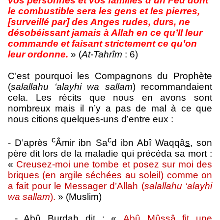
vos personnes et vos familles d’un Feu dont
le combustible sera les gens et les pierres,
[surveillé par] des Anges rudes, durs, ne
désobéissant jamais à Allah en ce qu’Il leur
commande et faisant strictement ce qu’on
leur ordonne.
» (
At-Tahrîm
: 6)
C’est pourquoi les Compagnons du Prophète
(
salallahu ‘alayhi wa sallam
) recom­man­daient
cela. Les récits que nous en avons sont
nombreux mais il n’y a pas de mal à ce que
nous citions quelques-uns d’entre eux :
c
c
- D’après
Âmir ibn Sa
d ibn Abî Waqqâ
s
, son
père dit lors de la maladie qui précéda sa mort :
«
Creusez-moi une tombe et posez sur moi des
briques (en argile séchées au soleil) comme on
a fait pour le Messager d’Allah (
salallahu ‘alayhi
wa sallam
).
» (Muslim)
- Abû Burdah dit : «
Abû Mûssâ fit une