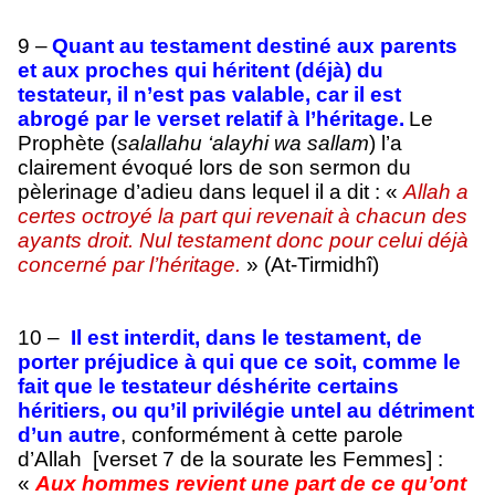
9 –
Quant au testament destiné aux parents
et aux proches qui héritent (déjà) du
testateur, il n’est pas valable, car il est
abrogé par le verset relatif à l’héritage.
Le
Prophète (
salallahu ‘alayhi wa sallam
) l’a
clairement évoqué lors de son sermon du
pèlerinage d’adieu dans lequel il a dit : «
Allah a
certes octroyé la part qui revenait à chacun des
ayants droit. Nul testament donc pour celui déjà
concerné par l’héritage.
» (At-Tirmidhî)
10 –
Il est interdit, dans le testament, de
porter préjudice à qui que ce soit, comme le
fait que le testateur déshérite certains
héritiers, ou qu’il privilégie untel au détriment
d’un autre
, confor­mé­ment à cette parole
d’Allah [verset 7 de la sourate les Femmes] :
«
Aux hommes revient une part de ce qu’ont