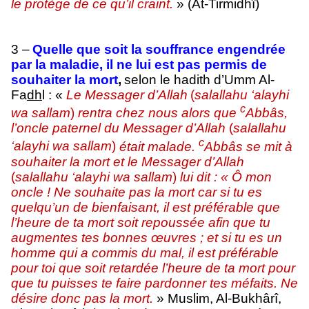
le protège de ce qu’il craint.
» (At-Tirmidhî)
3 –
Quelle que soit la souffrance engendrée
par la maladie, il ne lui est pas permis de
souhaiter la mort
,
selon le hadith d’Umm Al-
Fa
dh
l : «
Le Messager d’Allah
(
salallahu ‘alayhi
c
wa sallam
)
rentra chez nous alors que
Abbâs,
l’oncle paternel du Messager d’Allah
(
salallahu
c
‘alayhi wa sallam
)
était malade.
Abbâs se mit à
souhaiter la mort et le Messager d’Allah
(
salallahu ‘alayhi wa sallam
)
lui dit : « Ô mon
oncle ! Ne souhaite pas la mort car si tu es
quelqu’un de bienfaisant, il est préférable que
l’heure de ta mort soit repoussée afin que tu
augmentes tes bonnes œuvres ; et si tu es un
homme qui a commis du mal, il est préférable
pour toi que soit retardée l’heure de ta mort pour
que tu puisses te faire pardonner tes méfaits. Ne
désire donc pas la mort.
» Muslim, Al-Bukhârî,