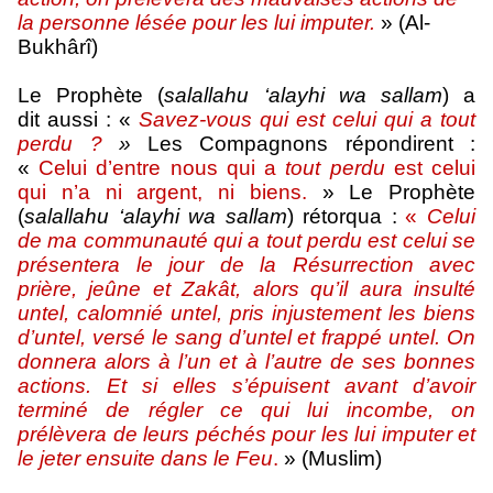
la personne lésée pour les lui imputer.
» (Al-
Bukhârî)
Le Prophète (
salallahu ‘alayhi wa sallam
) a
dit aussi : «
Savez-vous qui est celui qui a tout
perdu ?
»
Les Compagnons répondirent :
«
Celui d’entre nous qui a
tout perdu
est celui
qui n’a ni argent, ni biens.
» Le Prophète
(
salallahu ‘alayhi wa sallam
) rétorqua :
«
Celui
de ma communauté qui a tout perdu est celui se
présentera le jour de la Résurrection avec
prière, jeûne et Zakât, alors qu’il aura insulté
untel, calomnié untel, pris injustement les biens
d’untel, versé le sang d’untel et frappé untel. On
donnera alors à l’un et à l’autre de ses bonnes
actions. Et si elles s’épuisent avant d’avoir
terminé de régler ce qui lui incombe, on
prélèvera de leurs péchés pour les lui imputer et
le jeter ensuite dans le Feu
.
» (Muslim)