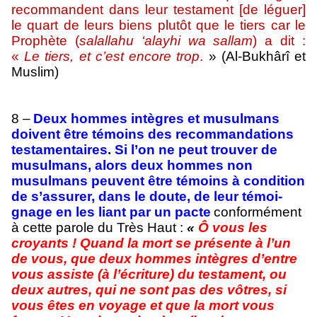
recom­mandent dans leur testament [de léguer]
le quart de leurs biens plutôt que le tiers car le
Prophète (
salallahu ‘alayhi wa sallam
) a dit :
«
Le tiers, et c’est encore trop
.
» (Al-Bukhârî et
Muslim)
8 –
Deux hommes intègres et musulmans
doivent être témoins des recom­man­dations
testamentaires. Si l’on ne peut trouver de
musulmans, alors deux hommes non
musulmans peuvent être témoins à condition
de s’assurer, dans le doute, de leur témoi­
gnage en les liant par un pacte
conformément
à cette parole du Très Haut :
«
Ô vous les
croyants ! Quand la mort se présente à l’un
de vous, que deux hommes intègres d’entre
vous assiste (à l’écriture) du testament, ou
deux autres, qui ne sont pas des vôtres, si
vous êtes en voyage et que la mort vous