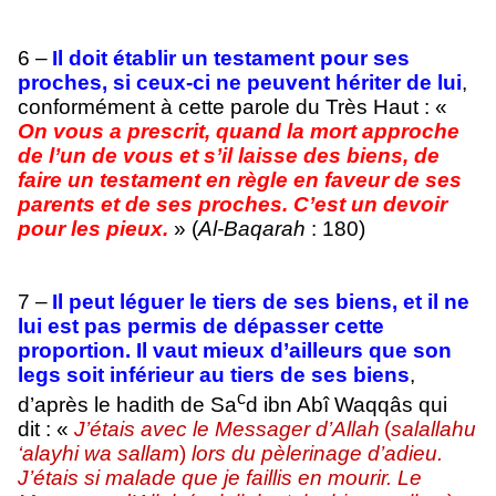
6 –
Il doit établir un testament pour ses
proches, si ceux-ci ne peuvent hériter de lui
,
conformément à cette parole du Très Haut : «
On vous a prescrit, quand la mort approche
de l’un de vous et s’il laisse des biens, de
faire un testament en règle en faveur de ses
parents et de ses proches. C’est un devoir
pour les pieux.
» (
Al-Baqarah
: 180)
7 –
Il peut léguer le tiers de ses biens, et il ne
lui est pas permis de dépasser cette
proportion. Il vaut mieux d’ailleurs que son
legs soit inférieur au tiers de ses biens
,
c
d’après le hadith de Sa
d ibn Abî Waqqâs qui
dit : «
J’étais avec le Messager d’Allah
(
salallahu
‘alayhi wa sallam
)
lors du pèlerinage d’adieu.
J’étais si malade que je faillis en mourir. Le