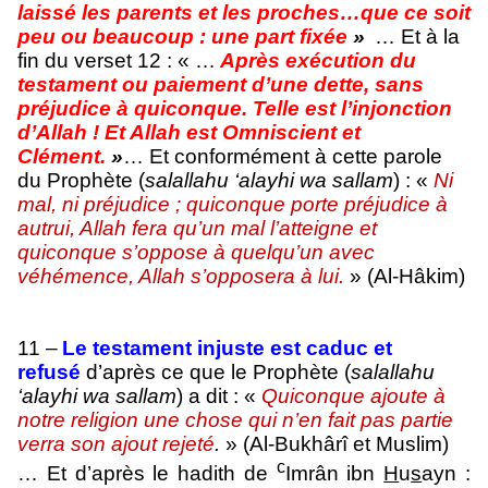
laissé les parents et les proches…que ce soit
peu ou beaucoup : une part fixée
»
… Et à la
fin du verset 12 : « …
Après exécution du
testament ou paiement d’une dette, sans
préjudice à quiconque. Telle est l’injonction
d’Allah ! Et Allah est Omniscient et
Clément.
»
… Et conformément à cette parole
du Prophète (
salallahu ‘alayhi wa sallam
) : «
Ni
mal, ni préjudice ; quiconque porte préjudice à
autrui, Allah fera qu’un mal l’atteigne et
quiconque s’oppose à quelqu’un avec
véhémence, Allah s’opposera à lui.
» (Al-Hâkim)
11 –
Le testament injuste est caduc et
refusé
d’après ce que le Prophète (
salallahu
‘alayhi wa sallam
) a dit : «
Quiconque ajoute à
notre religion une chose qui n’en fait pas partie
verra son ajout rejeté
.
» (Al-Bukhârî et Muslim)
c
… Et d’après le hadith de
Imrân ibn
H
u
s
ayn :