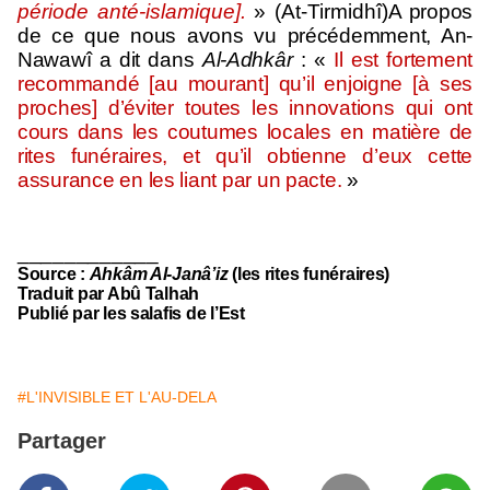
période anté-islamique].
» (At-Tirmidhî)
A propos
de ce que nous avons vu précédemment, An-
Nawawî a dit dans
Al-Adhkâr
: «
Il est fortement
recommandé [au mou­rant] qu’il enjoigne [à ses
proches] d’éviter toutes les inno­vations qui ont
cours dans les coutumes locales en matière de
rites funéraires, et qu’il obtienne d’eux cette
assurance en les liant par un pacte.
»
____________
Source
:
Ahkâm Al-Janâ’iz
(les rites funéraires)
Traduit par Abû Talhah
Publié par les salafis de l’Est
#L'INVISIBLE ET L'AU-DELA
Partager