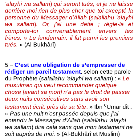
‘alayhi wa sallam
)
qui seront tués, et je ne laisse
derrière moi rien de plus cher que toi excepté la
personne du Messager d’Allah
(
salallahu ‘alayhi
wa sallam
)
. Or, j’ai une dette ; règle-la et
comporte-toi convenablement envers tes
frères. » Le lendemain, il fut parmi les premiers
tués.
» (Al-Bukhârî)
5 –
C’est une obligation de s’empresser de
rédiger un pareil testament
, selon cette parole
du Prophète (
salallahu ‘alayhi wa sallam
) : «
Le
musulman qui veut recommander quelque
chose [avant sa mort] n’a pas le droit de passer
deux nuits consécutives sans avoir son
c
testament écrit, près de sa tête
.
» Ibn
Umar dit :
«
Pas une nuit n’est passée depuis que j’ai
entendu le Messager d’Allah
(
salallahu ‘alayhi
wa sallam
)
dire cela sans que mon testament ne
soit auprès de moi.
» (Al-Bukhârî et Muslim)