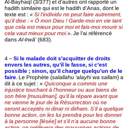
Al-Bayhaqî (3/377) et d’autres ont rapporté un
hadith similaire qui est le hadith d’Anas, dont le
texte est :
«
Si l’individu ne peut faire autrement,
qu’il dise : « Ô mon Dieu ! Garde-moi en vie tant
que cela est mieux pour moi et fais-moi mourir si
cela vaut mieux pour moi
».
Je l’ai référencé
dans
Al-Irwâ’
(683).
4 –
Si le malade doit s’acquitter de droits
envers les autres, qu’il le fasse, si c’est
possible ; sinon, qu’il charge quelqu’un de le
faire
.
Le Prophète (
salallahu ‘alayhi wa sallam
) a
dit à ce sujet : «
Quiconque a commis une
injustice touchant à l’honneur ou aux biens de
son frère [musulman], qu’il la répare avant que
ne vienne le jour de la Résurrection où ne
seront acceptés ni dinar ni dirham. S’il a quelque
bonne action, on les lui prendra pour les donner
à la personne [lésée] et s’il n’a aucune bonne
action, on prélèvera des mauvaises actions de