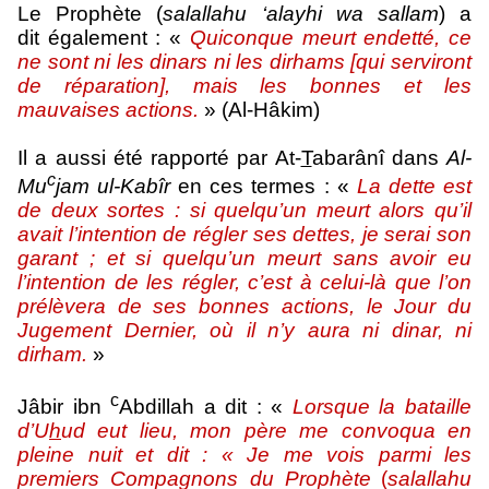
Le Prophète (
salallahu ‘alayhi wa sallam
) a
dit également : «
Quiconque meurt endetté, ce
ne sont ni les dinars ni les dirhams [qui serviront
de réparation], mais les bonnes et les
mauvaises actions.
» (Al-Hâkim)
Il a aussi été rapporté par At-
T
abarânî dans
Al-
c
Mu
jam
ul-Kabîr
en ces termes : «
La dette est
de deux sortes : si quelqu’un meurt alors qu’il
avait l’intention de régler ses dettes, je serai son
garant ; et si quelqu’un meurt sans avoir eu
l’intention de les régler, c’est à celui-là que l’on
prélèvera de ses bonnes actions, le Jour du
Jugement Dernier, où il n’y aura ni dinar, ni
dirham.
»
c
Jâbir ibn
Abdillah a dit : «
Lorsque la bataille
d’U
h
ud eut lieu, mon père me convoqua en
pleine nuit et dit : « Je me vois parmi les
premiers Compagnons du Prophète
(
salallahu