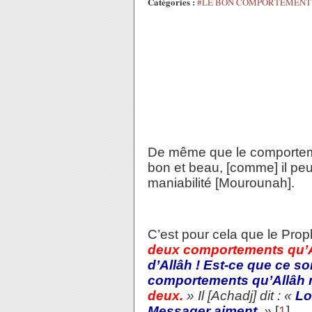
Catégories :
#LE BON COMPORTEMENT
De même que le comportement
bon et beau, [comme] il peut
maniabilité [Mourounah].
C’est pour cela que le Proph
deux comportements qu’Al
d’Allâh ! Est-ce que ce s
comportements qu’Allâh 
deux.
» Il [Achadj] dit : «
Lo
Messager aiment.
»
[
1
]