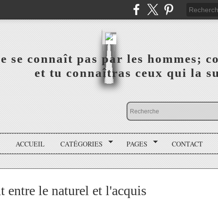
a vérité ne se connaît pas par les hommes; connai
 ‎ ‎ ‎ ‎ ‎ ‎ ‎ ‎ ‎ ‎ ‎ ‎ ‎ ‎ et tu connaîtras ceux qui 
ACCUEIL
CATÉGORIES
PAGES
CONTACT
ntre le naturel et l'acquis