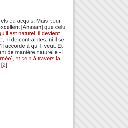
rels ou acquis. Mais pour
 excellent [Ahssan] que celui
l est naturel, il devient
, ni de contraintes, ni il se
Il accorde à qui Il veut. Et
ement de manière naturelle -
il
ée], et cela à travers la
 [
2
]