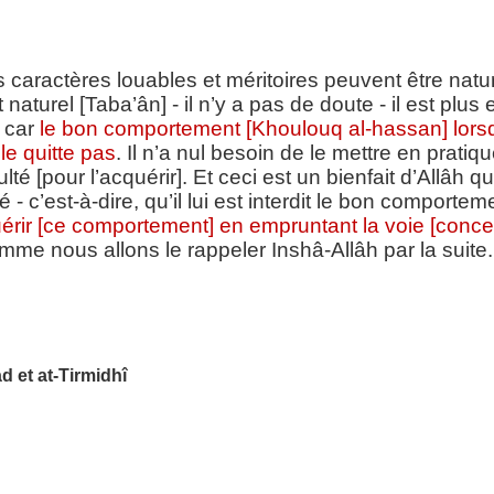
 caractères louables et méritoires peuvent être natu
aturel [Taba’ân] - il n’y a pas de doute - il est plus
, car
le bon comportement [Khoulouq al-hassan] lorsqu’i
le quitte pas
. Il n’a nul besoin de le mettre en pratique
té [pour l’acquérir]. Et ceci est un bienfait d’Allâh qu’
é - c’est-à-dire, qu’il lui est interdit le bon comport
uérir [ce comportement] en empruntant la voie [concern
me nous allons le rappeler Inshâ-Allâh par la suite.
d et at-Tirmidhî