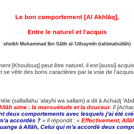
Le bon comportement [Al Akhlâq],
Entre le naturel et l'acquis
sh
eikh Muhammad Ibn Sâlih al-’Uthaymîn (rahimahullâh)
 [Khoulouq] peut être naturel, il est [aussi] acqui
 se vêtir des bons caractères par la voie de l’acquisi
ète (sallallahu ‘alayhi wa sallam) a dit à Achadj ‘Abde
lâh aime : la mansuétude et la douceur
. Il [Achad
ont deux comportements avec lesquels j’ai été cré
m’a accordés ?
» Il répondit : «
Effectivement, Allâ
uange à Allâh, Celui qui m’a accordé deux comp