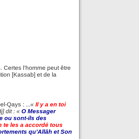
s. Certes l’homme peut être
tion [Kassab] et de la
l-Qays : ...
«
Il y a en toi
j] dit : «
O Messager
e ou sont-ils des
h te les a accordé tous
ortements qu’Allâh et Son