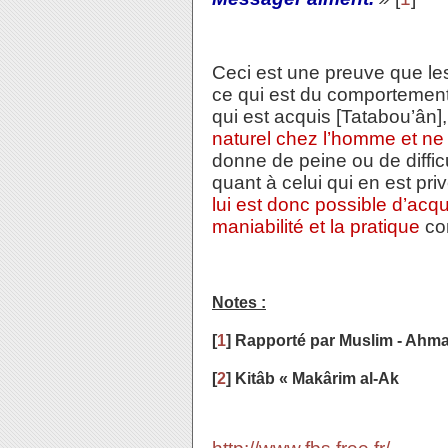
Ceci est une preuve que les
ce qui est du comportement n
qui est acquis [Tatabou’ân]
naturel chez l’homme et ne 
donne de peine ou de difficul
quant à celui qui en est priv
lui est donc possible d’acq
maniabilité et la pratique
com
Notes :
[
1
] Rapporté par Muslim - Ahma
[
2
] Kitâb « Makârim al-Ak