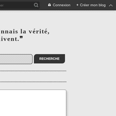
Connexion
+
Créer mon blog
s la vérité,‎ ‎ ‎ ‎ ‎ ‎ ‎ ‎ ‎
la suivent.❞