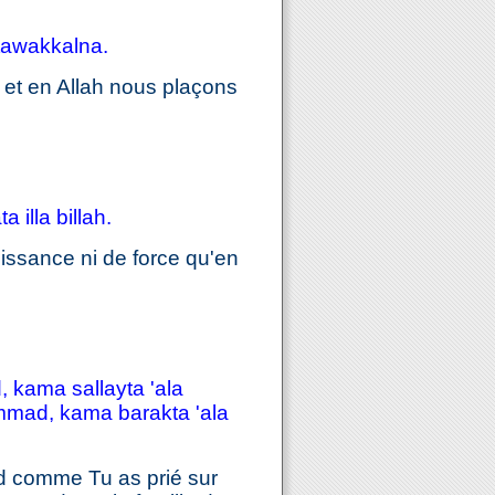
 tawakkalna.
 et en Allah nous plaçons
 illa billah.
uissance ni de force qu'en
 kama sallayta 'ala
ammad, kama barakta 'ala
d comme Tu as prié sur