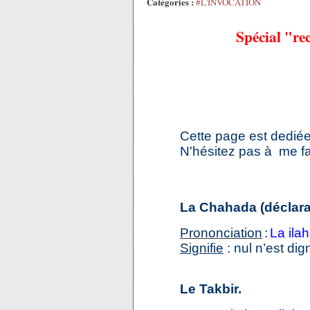
Catégories :
#L'INVOCATION
Spécial "re
Cette page est dediée
N'hésitez pas à me fa
La Chahada (déclarat
Prononciation
:
La ila
Signifie
: nul n’est di
Le Takbir.