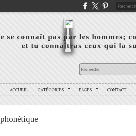
a vérité ne se connaît pas par les hommes; connai
 ‎ ‎ ‎ ‎ ‎ ‎ ‎ ‎ ‎ ‎ ‎ ‎ ‎ ‎ et tu connaîtras ceux qui 
ACCUEIL
CATÉGORIES
PAGES
CONTACT
n phonétique