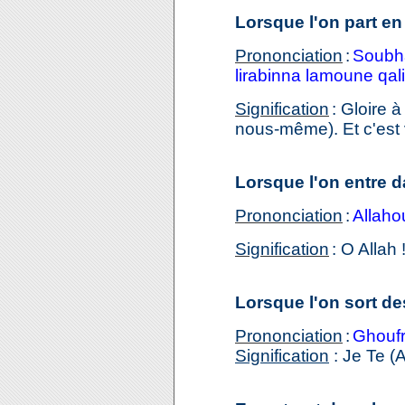
Lorsque l'on part en
Prononciation
:
Soubha
lirabinna lamoune qal
Signification
: Gloire 
nous-même). Et c'est 
Lorsque l'on entre da
Prononciation
:
Allaho
Signification
: O Allah
Lorsque l'on sort des
Prononciation
:
Ghoufr
Signification
: Je Te (