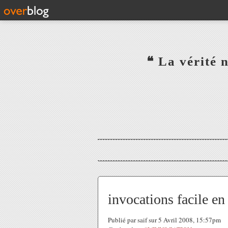
‎ ‎ ‎ ‎ ‎ ‎ ‎ ‎ ‎ ‎ ‎ ‎ ‎❝ L
‎ ‎ ‎ ‎ ‎ ‎
invocations facile e
Publié par saif sur 5 Avril 2008, 15:57pm