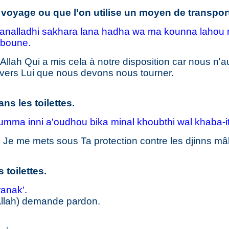
 voyage ou que l'on utilise un moyen de transport
nalladhi sakhara lana hadha wa ma kounna lahou 
iboune.
à Allah Qui a mis cela à notre disposition car nous n'au
vers Lui que nous devons nous tourner.
ns les toilettes.
umma inni a'oudhou bika minal khoubthi wal khaba-i
 ! Je me mets sous Ta protection contre les djinns mâl
 toilettes.
anak'.
Allah) demande pardon.