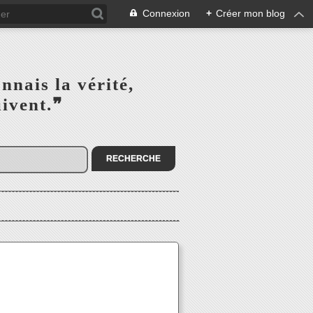
Connexion
+
Créer mon blog
s la vérité,‎ ‎ ‎ ‎ ‎ ‎ ‎ ‎ ‎
la suivent.❞