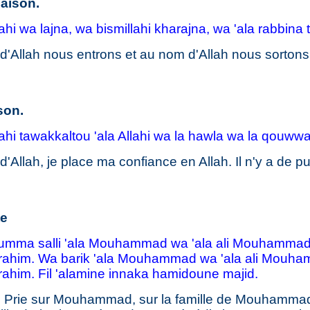
maison.
lahi wa lajna, wa bismillahi kharajna, wa 'ala rabbina
d'Allah nous entrons et au nom d'Allah nous sortons
son.
ahi tawakkaltou 'ala Allahi wa la hawla wa la qouwwata
d'Allah, je place ma confiance en Allah. Il n'y a de p
te
umma salli 'ala Mouhammad wa 'ala ali Mouhammad,
 Ibrahim. Wa barik 'ala Mouhammad wa 'ala ali Mouh
brahim. Fil 'alamine innaka hamidoune majid.
h ! Prie sur Mouhammad, sur la famille de Mouhamma