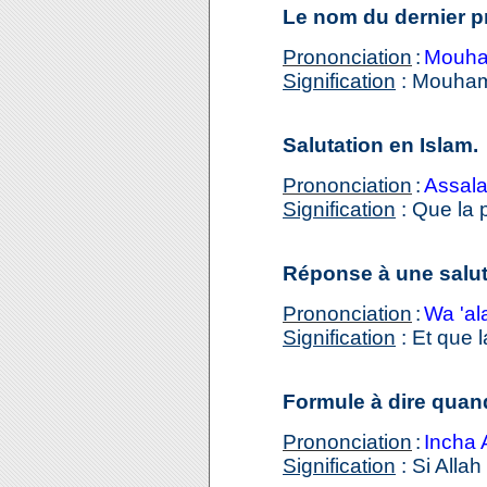
Le nom du dernier pr
Prononciation
:
Mouham
Signification
: Mouhamm
Salutation en Islam.
Prononciation
:
Assal
Signification
: Que la 
Réponse à une salut
Prononciation
:
Wa 'a
Signification
: Et que l
Formule à dire quand
Prononciation
:
Incha 
Signification
: Si Allah