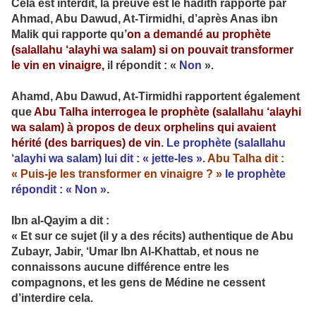
Cela est interdit, la preuve est le hadith rapporté par
Ahmad, Abu Dawud, At-Tirmidhi, d’après Anas ibn
Malik qui rapporte qu’
on a demandé au prophète
(salallahu ‘alayhi wa salam) si on pouvait transformer
le vin en vinaigre,
il répondit : «
Non
».
Ahamd, Abu Dawud, At-Tirmidhi rapportent également
que
Abu Talha interrogea le prophète (salallahu ‘alayhi
wa salam) à propos de deux orphelins qui avaient
hérité (des barriques) de vin
.
Le prophète (salallahu
‘alayhi wa salam) lui dit :
« jette-les »
.
Abu Talha dit :
« Puis-je les transformer en vinaigre ? »
le prophète
répondit : « Non »
.
Ibn al-Qayim a dit :
« Et sur ce sujet (il y a des récits) authentique de Abu
Zubayr, Jabir, ‘Umar Ibn Al-Khattab, et nous ne
connaissons aucune différence entre les
compagnons, et les gens de Médine ne cessent
d’interdire cela.