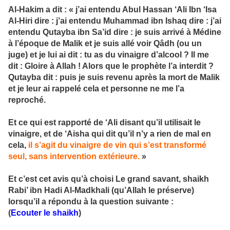
Al-Hakim a dit : « j’ai entendu Abul Hassan ‘Ali Ibn ‘Isa
Al-Hiri dire : j’ai entendu Muhammad ibn Ishaq dire : j’ai
entendu Qutayba ibn Sa’id dire : je suis arrivé à Médine
à l’époque de Malik et je suis allé voir Qâdh (ou un
juge) et je lui ai dit : tu as du vinaigre d’alcool ? Il me
dit : Gloire à Allah ! Alors que le prophète l’a interdit ?
Qutayba dit : puis je suis revenu après la mort de Malik
et je leur ai rappelé cela et personne ne me l’a
reproché.
Et ce qui est rapporté de ‘Ali disant qu’il utilisait le
vinaigre, et de ‘Aisha qui dit qu’il n’y a rien de mal en
cela,
il s’agit du vinaigre de vin qui s’est transformé
seul, sans intervention extérieure.
»
Et c’est cet avis qu’à choisi Le grand savant, shaikh
Rabi’ ibn Hadi Al-Madkhali (qu’Allah le préserve)
lorsqu’il a répondu à la question suivante :
(
Ecouter le shaikh
)