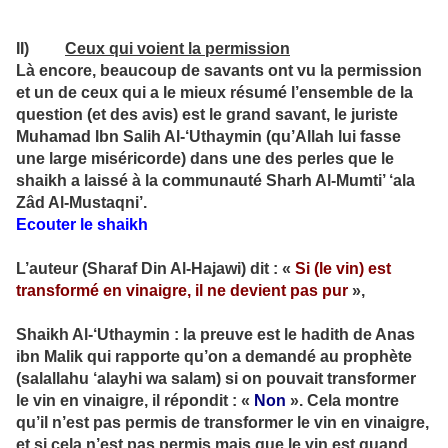
II)
Ceux qui voient la permission
Là encore, beaucoup de savants ont vu la permission
et un de ceux qui a le mieux résumé l’ensemble de la
question (et des avis) est le grand savant, le juriste
Muhamad Ibn Salih Al-‘Uthaymin (qu’Allah lui fasse
une large miséricorde) dans une des perles que le
shaikh a laissé à la communauté Sharh Al-Mumti’ ‘ala
Zâd Al-Mustaqni’.
Ecouter le shaikh
L’auteur (Sharaf Din Al-Hajawi) dit : «
Si (le vin) est
transformé en vinaigre, il ne devient pas pur
»,
Shaikh Al-‘Uthaymin : la preuve est le hadith de Anas
ibn Malik qui rapporte qu’on a demandé au prophète
(salallahu ‘alayhi wa salam) si on pouvait transformer
le vin en vinaigre, il répondit : «
Non
». Cela montre
qu’il n’est pas permis de transformer le vin en vinaigre,
et si cela n’est pas permis mais que le vin est quand