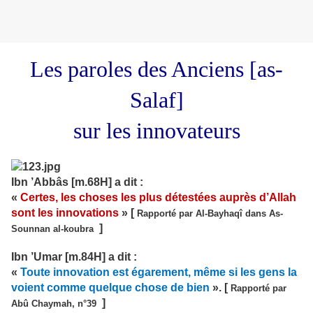
Les paroles des Anciens [as-
Salaf]
sur les innovateurs
Ibn ’Abbâs [m.68H] a dit :
«
Certes, les choses les plus détestées auprès d’Allah
sont les innovations
» [
Rapporté par Al-Bayhaqî dans As-
]
Sounnan al-koubra
Ibn ’Umar [m.84H] a dit :
«
Toute innovation est égarement, même si les gens la
voient comme quelque chose de bien
». [
Rapporté par
]
Abû Chaymah, n°39