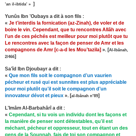
]
’an il-ibtida’ »
Yunûs Ibn ’Oubays a dit à son fils :
«
Je t’interdis la fornication (az-Zinah), de voler et de
boire le vin. Cependant, que tu rencontres Allâh avec
l’un de ces péchés est meilleur pour moi plutôt que tu
Le rencontres avec la façon de penser de Amr et les
compagnons de Amr [c-a-d les Mou’tazila]
». [
Al-Ibânah,
]
2/466
Sa’îd Ibn Djoubayr a dit :
«
Que mon fils soit le compagnon d’un vaurien
pécheur et rusé qui est sunnites est plus appréciable
pour moi plutôt qu’il soit le compagnon d’un
innovateur dévot et pieux
». [
]
al-Ibânah n°89
L’Imâm Al-Barbahârî a dit :
«
Cependant, si tu vois un individu dont les façons et
la manière de penser sont détestables, qu’il est
méchant, pécheur et oppresseur, tout en étant un des
gens de la Sounnah, fais de toi son compagnon et