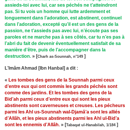
assieds-toi avec lui, car ses péchés ne t’atteindront
pas. Si tu vois un homme qui lutte ardemment et
longuement dans l’adoration, est abstinent, continuel
dans l’adoration, excepté qu’il est un des gens de la
passion, ne t’assieds pas avec lui, n’écoute pas ses
paroles et ne marche pas à ses côtés, car tu n’es pas à
l’abri du fait de devenir éventuellement satisfait de sa
manière d’être, puis de l’accompagner dans la
destruction.
» [
]
Charh as-Sounnah, n°149
L’Imâm Ahmad
[Ibn Hanbal] a dit :
«
Les tombes des gens de la Sounnah parmi ceux
d’entre eux qui ont commis les grands péchés sont
comme des jardins. Et les tombes des gens de la
Bid’ah parmi ceux d’entre eux qui sont les pieux
abstinents sont caverneuses et creuses. Les pécheurs
parmi les Ahl us-Sounnah wal-Djamâ’a sont les alliés
d’Allâh, et les pieux abstinents parmi les Ahl ul-Bid’a
sont les ennemis d’Allâh.
» [
]
Tabaqat ul-Hanabilah, 1/184