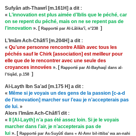
Sufyân ath-Thawrî [m.161H] a dit :
«
L’innovation est plus aimée d’Iblis que le péché, car
on se repent du péché, mais on ne se repent pas de
l’innovation
». [
]
Rapporté par Al-Lâlika’î, n°238
L’Imâm Ach-Châfi’î [m.204H] a dit :
«
Qu’une personne rencontre Allâh avec tous les
péchés sauf le Chirk [association] est meilleur pour
elle que de le rencontrer avec une seule des
croyances innovées
». [
Rapporté par Al-Bayhaqî dans al-
]
I’tiqâd, p.158
Al-Layth Ibn Sa’ad [m.175 H] a dit :
«
Même si je voyais un des gens de la passion [c-a-d
de l’innovation] marcher sur l’eau je n’accepterais pas
de lui.
»
Alors l’Imâm Ach-Châfi’î dit :
«
Il [Al-Layth] n’a pas été assez loin. Si je le voyais
marcher dans l’air, je n’accepterais pas de
lui
». [
Rapporté par As-Suyûtî dans « Al-Amr bil-ittiba’ wa an-nahi