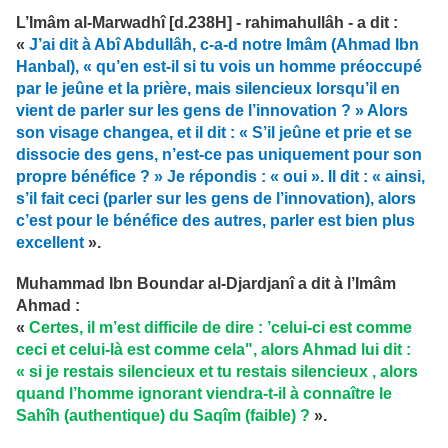
L’Imâm al-Marwadhî [d.238H] - rahimahullâh - a dit :
«
J’ai dit à Abî Abdullâh, c-a-d notre Imâm (Ahmad Ibn
Hanbal), « qu’en est-il si tu vois un homme préoccupé
par le jeûne et la prière, mais silencieux lorsqu’il en
vient de parler sur les gens de l’innovation ? » Alors
son visage changea, et il dit : « S’il jeûne et prie et se
dissocie des gens, n’est-ce pas uniquement pour son
propre bénéfice ? » Je répondis : « oui ». Il dit : « ainsi,
s’il fait ceci (parler sur les gens de l’innovation), alors
c’est pour le bénéfice des autres, parler est bien plus
excellent
».
Muhammad Ibn Boundar al-Djardjanî a dit à l’Imâm
Ahmad :
«
Certes, il m’est difficile de dire : ’celui-ci est comme
ceci et celui-là est comme cela", alors Ahmad lui dit :
« si je restais silencieux et tu restais silencieux , alors
quand l’homme ignorant viendra-t-il à connaître le
Sahîh (authentique) du Saqîm (faible) ?
».