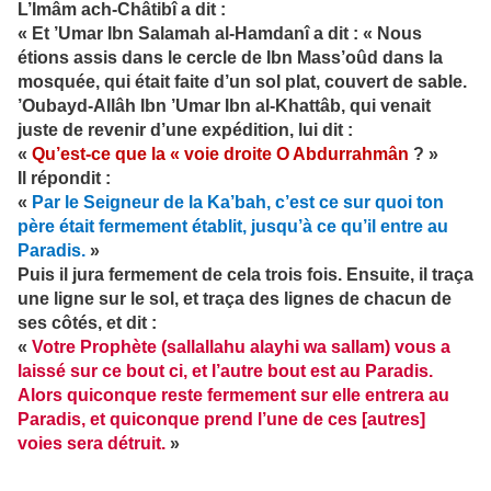
L’Imâm ach-Châtibî a dit :
« Et ’Umar Ibn Salamah al-Hamdanî a dit : « Nous
étions assis dans le cercle de Ibn Mass’oûd dans la
mosquée, qui était faite d’un sol plat, couvert de sable.
’Oubayd-Allâh Ibn ’Umar Ibn al-Khattâb, qui venait
juste de revenir d’une expédition, lui dit :
«
Qu’est-ce que la « voie droite O Abdurrahmân
? »
Il répondit :
«
Par le Seigneur de la Ka’bah, c’est ce sur quoi ton
père était fermement établit, jusqu’à ce qu’il entre au
Paradis.
»
Puis il jura fermement de cela trois fois. Ensuite, il traça
une ligne sur le sol, et traça des lignes de chacun de
ses côtés, et dit :
«
Votre Prophète (sallallahu alayhi wa sallam) vous a
laissé sur ce bout ci, et l’autre bout est au Paradis.
Alors quiconque reste fermement sur elle entrera au
Paradis, et quiconque prend l’une de ces [autres]
voies sera détruit.
»