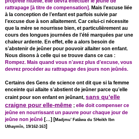
propreté rituelle, elle devra effectuer le jeûne de
rattrapage [à titre de compensation].
Mais l’excuse liée
à la conception de l’enfant est parfois suivie par
l’excuse due à son allaitement. Car celui-ci nécessite
que la mère se nourrisse bien, et particulièrement au
cours des longues journées de l’été marquées par une
chaleur ardente. En effet, elle a alors besoin de
s’abstenir de jeûner pour pouvoir allaiter son enfant.
Nous disons à celle qui se trouve dans ce cas :
Rompez. Mais quand vous n’avez plus d’excuse, vous
devrez procéder au rattrapage des jours non jeûnés.
Certains des Gens de science ont dit que si la femme
enceinte qui allaite s’abstient de jeûner parce qu’elle
sans qu’elle
craint pour son enfant en jeûnant,
craigne pour elle-même
;
elle doit compenser ce
jeûne en nourrissant un pauvre pour chaque jour de
jeûne non jeûné
[…] [
Madjmu’ Fatâwa du SHeikh Ibn
]
Uthaymîn, 19/162-163