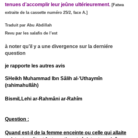
tenues d’accomplir leur jeûne ultérieurem
e
nt.
[Fatwa
extraite de la cassette numéro 25/2, face A.]
Traduit par Abu Abdillah
Revu par les salafis de l’est
à noter qu'il y a une divergence sur la derniére
question
je rapporte les autres avis
SHeikh Muhammad Ibn Sâlih al-‘Uthaymîn
(rahimahullâh)
BismiLLehi ar-Rahmâni ar-Rahîm
Question :
Quand est-il de la femme enceinte ou celle qui allaite