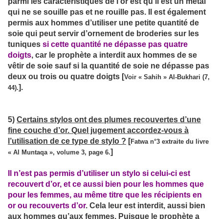
parmi les caractéristiques de l’or est qu’il est un métal
qui ne se souille pas et ne rouille pas. Il est également
permis aux hommes d’utiliser une petite quantité de
soie qui peut servir d’ornement de broderies sur les
tuniques
si cette quantité ne dépasse pas quatre
doigts
, car le prophète a interdit aux hommes de se
vêtir de soie sauf si la quantité de soie ne dépasse pas
deux ou trois ou quatre doigts [
Voir « Sahih » Al-Bukhari (7,
].
44).
5)
Certains stylos ont des plumes recouvertes d’une
fine couche d’or. Quel jugement accordez-vous à
l’utilisation de ce type de stylo ?
[
Fatwa n°3 extraite du livre
]
« Al Muntaqa », volume 3, page 6.
Il n’est pas permis d’utiliser un stylo si celui-ci est
recouvert d’or, et ce aussi bien pour les hommes que
pour les femmes, au même titre que les récipients en
or ou recouverts d’or
. Cela leur est interdit, aussi bien
aux hommes qu’aux femmes. Puisque le prophète a