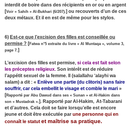
interdit de boire dans des récipients en or ou en argent
[
] ou recouverts d’un de ces
Voir « Sahih » Al-Bukhari (6/207).
deux métaux. Et il en est de même pour les stylos.
6)
Est-ce que l’excision des filles est conseillée ou
permise ?
[
Fatwa n°5 extraite du livre « Al Muntaqa », volume 3,
]
page 7.
L’excision des filles est permise,
si cela est fait selon
les préceptes religieux.
Son intérêt est de réduire
l’appétit sexuel de la femme. Il (salallahu ‘alayhi wa
salam) a dit : «
Enlève une partie (du clitoris) sans faire
souffrir, car cela embellit le visage et comble le mari
»
[
Rapporté par Abu Dawud dans ses « Sunan » et Al-Hakim dans
]. Rapporté par Al-Hakim, At-Tabarani
son « Mustadrak ».
et d’autres. Cela doit se faire lorsqu’elle est encore
jeune et doit être exécutée par
une personne qui en
et maîtrise sa pratique.
connaît le statut