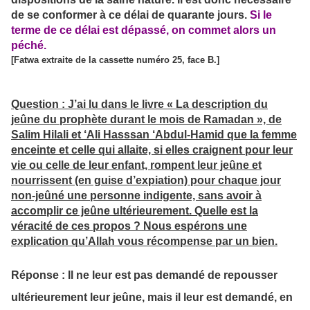
de se conformer à ce délai de quarante jours.
Si le
terme de ce délai est dépassé, on commet alors un
péché.
[Fatwa extraite de la cassette numéro 25, face B.]
Question : J’ai lu dans le livre « La description du
jeûne du prophète durant le mois de Ramadan », de
Salim Hilali et ‘Ali Hasssan ‘Abdul-Hamid que la femme
enceinte et celle qui allaite, si elles craignent pour leur
vie ou celle de leur enfant, rompent leur jeûne et
nourrissent (en guise d’expiation) pour chaque jour
non-jeûné une personne indigente, sans avoir à
accomplir ce jeûne ultérieurement. Quelle est la
véracité de ces propos ? Nous espérons une
explication qu’Allah vous récompense par un bien.
Réponse :
Il ne leur est pas demandé de repousser
ultérieurement leur jeûne, mais il leur est demandé, en