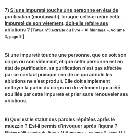
7)
Si une impureté touche une personne en état de
purification (moutawadi), lorsque celle-ci retire cette
impureté de son vêtement, doit-elle refaire ses
ablutions ?
[
Fatwa n°9 extraite du livre « Al Muntaqa », volume
]
3, page 9.
Si une impureté touche une personne, que ce soit son
corps ou son vêtement, et que cette personne est en
état de purification, sa purification n’est pas affectée
par ce contact puisque rien de ce qui annule les
ablutions ne s’est produit. Elle doit simplement
nettoyer la partie du corps ou du vêtement qui a été
souillée par cette impureté et prier sans renouveler ses
ablutions.
8) Quel est le statut des paroles répétées après le
muezzin ? Est-il permis d’invoquer après l’iqama ?
[
]
Fatwa n°49 extraite du livre « Al Muntaqua », volume 3, page 38.