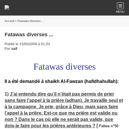
MENU
Accueil
» Fatawas diverses ...
Fatawas diverses ...
Publié le 13/05/2008 à 01:52
Par
saif
Fatawas diverses
Il a été demandé à
shaikh Al-Fawzan (hafidhahullah):
1)
J’ai entendu dire qu’il n’était pas permis de prier
sans faire l’appel à la prière (adhan). Je travaille seul et
à la campagne. Je prie, grâce à Dieu, mais sans faire
l’appel à la prière. Est-ce que ma prière est valide ou
non ? Dans le cas où elle ne serait pas valide, que
dois-je faire pour les prières antérieures ?
[
Fatwa n°50