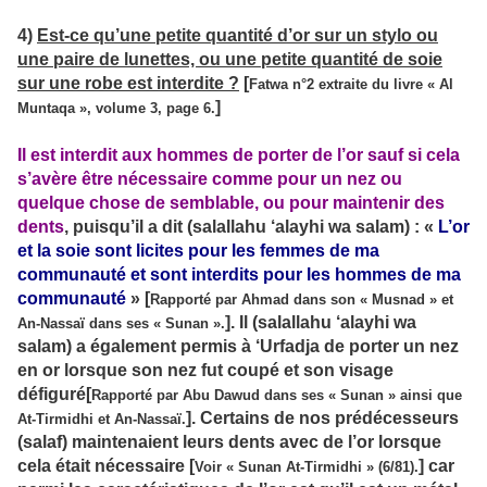
4)
Est-ce qu’une petite quantité d’or sur un stylo ou
une paire de lunettes, ou une petite quantité de soie
sur une robe est interdite ?
[
Fatwa n°2 extraite du livre « Al
]
Muntaqa », volume 3, page 6.
Il est interdit aux hommes de porter de l’or sauf si cela
s’avère être nécessaire comme pour un nez ou
quelque chose de semblable, ou pour maintenir des
dents
, puisqu’il a dit (salallahu ‘alayhi wa salam) : «
L’or
et la soie sont licites pour les femmes de ma
communauté et sont interdits pour les hommes de ma
communauté
» [
Rapporté par Ahmad dans son « Musnad » et
]. Il (salallahu ‘alayhi wa
An-Nassaï dans ses « Sunan ».
salam) a également permis à ‘Urfadja de porter un nez
en or lorsque son nez fut coupé et son visage
défiguré[
Rapporté par Abu Dawud dans ses « Sunan » ainsi que
]. Certains de nos prédécesseurs
At-Tirmidhi et An-Nassaï.
(salaf) maintenaient leurs dents avec de l’or lorsque
cela était nécessaire [
] car
Voir « Sunan At-Tirmidhi » (6/81).