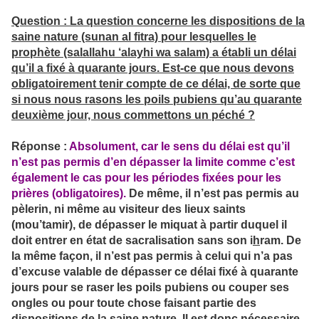
Question : La question concerne les dispositions de la
saine nature (sunan al fitra) pour lesquelles le
prophète (salallahu ‘alayhi wa salam) a établi un délai
qu’il a fixé à quarante jours. Est-ce que nous devons
obligatoirement tenir compte de ce délai, de sorte que
si nous nous rasons les poils pubiens qu’au quarante
deuxième jour, nous commettons un péché ?
Réponse :
Absolument, car le sens du délai est qu’il
n’est pas permis d’en dépasser la limite comme c’est
également le cas pour les périodes fixées pour les
prières (obligatoires).
De même, il n’est pas permis au
pèlerin, ni même au visiteur des lieux saints
(mou’tamir), de dépasser le miquat à partir duquel il
doit entrer en état de sacralisation sans son i
h
ram. De
la même façon, il n’est pas permis à celui qui n’a pas
d’excuse valable de dépasser ce délai fixé à quarante
jours pour se raser les poils pubiens ou couper ses
ongles ou pour toute chose faisant partie des
dispositions de la saine nature. Il est donc nécessaire