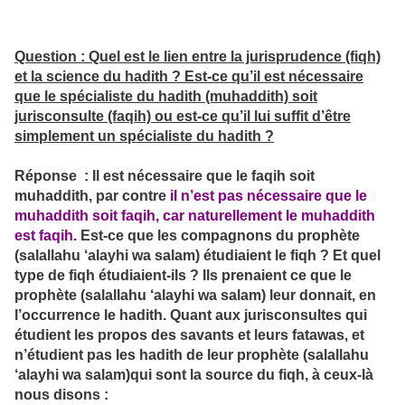
Question : Quel est le lien entre la jurisprudence (fiqh)
et la science du hadith ? Est-ce qu’il est nécessaire
que le spécialiste du hadith (muhaddith) soit
jurisconsulte (faqih) ou est-ce qu’il lui suffit d’être
simplement un spécialiste du hadith ?
Réponse : Il est nécessaire que le faqih soit
muhaddith, par contre
il n’est pas nécessaire que le
muhaddith soit faqih, car naturellement le muhaddith
est faqih.
Est-ce que les compagnons du prophète
(salallahu ‘alayhi wa salam) étudiaient le fiqh ? Et quel
type de fiqh étudiaient-ils ? Ils prenaient ce que le
prophète (salallahu ‘alayhi wa salam) leur donnait, en
l’occurrence le hadith. Quant aux jurisconsultes qui
étudient les propos des savants et leurs fatawas, et
n’étudient pas les hadith de leur prophète (salallahu
‘alayhi wa salam)qui sont la source du fiqh, à ceux-là
nous disons :