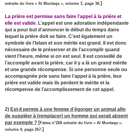
]
extraite du livre « Al Muntaqa », volume 3, page 38.
La prière est permise sans faire l’appel à la prière et
elle est valide.
L’appel est une adoration indépendante
qui a pour but d’annoncer le début du temps dans
lequel la prière doit se faire. C’est également un
symbole de l’Islam et son mérite est grand. Il est donc
nécessaire de le préserver et de l’accomplir quand
vient l’heure, même si on est seul. Il est conseillé de
l’accomplir avant la prière, car il y a là un grand mérite
et une grande récompense. Si une personne seule ou
accompagnée prie sans faire l’appel à la prière, leur
prière est valide mais ils perdent le mérite et la
récompense de l’accomplissement de cet appel.
2)
Est-il permis à une femme d’égorger un animal afin
de suppléer à (remplacer) un homme qui serait absent
par exemple ?
[
Fatwa n°268 extraite du livre « Al Muntaqa »,
]
volume 4, page 267.