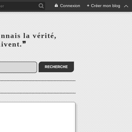
Connexion
+
Créer mon blog
s la vérité,‎ ‎ ‎ ‎ ‎ ‎ ‎ ‎ ‎
la suivent.❞