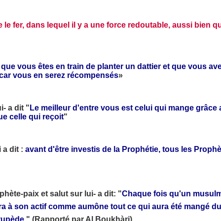
le fer, dans lequel il y a une force redoutable, aussi bien qu
s que vous êtes en train de planter un dattier et que vous av
e, car vous en serez récompensés
»
i-
a dit "
Le meilleur d'entre vous est celui qui mange grâce 
e celle qui reçoit
"
 a dit :
avant d'être investis de la Prophétie, tous les Proph
ète-paix et salut sur lui- a dit: "
Chaque fois qu'un musul
ura à son actif comme aumône tout ce qui aura été mangé du 
rupède.
"
(Rapporté par Al Boukhàri)