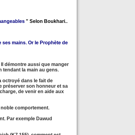
t mangeables
" Selon Boukhari..
 ses mains. Or le Prophète de
e Il démontre aussi que manger
n tendant la main au gens.
 octroyé dans le fait de
re de préserver son honneur et sa
 charge, de venir en aide aux
un noble comportement.
ient. Par exemple Dawud
jah (K7 155), comment est