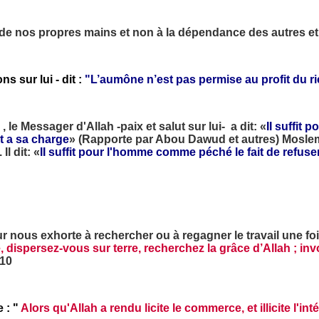
l de nos propres mains et non à la dépendance des autres et l
s sur lui - dit :
"L’aumône n’est pas permise au profit du ric
 le Messager d'Allah -paix et salut sur lui- a dit: «
II suffit
t a sa charge
» (Rapporte par Abou Dawud et autres) Moslem
l dit: «
II suffit pour l'homme comme péché le fait de refuse
 nous exhorte à rechercher ou à regagner le travail une foi
, dispersez-vous sur terre, recherchez la grâce d’Allah ; in
.10
 : "
Alors qu'Allah a rendu licite le commerce, et illicite l'inté