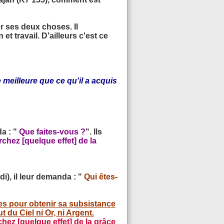
r ses deux choses. Il
et travail. D'ailleurs c'est ce
eilleure que ce qu'il a acquis
a : "
Que faites-vous ?
". Ils
rchez [quelque effet] de la
i), il leur demanda : "
Qui êtes-
uses pour obtenir sa subsistance
 du Ciel ni Or, ni Argent.
hez [quelque effet] de la grâce