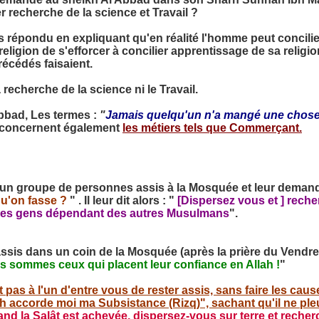
er recherche de la science et Travail ?
s répondu en expliquant qu'en réalité l'homme peut concilie
eligion de s'efforcer à concilier apprentissage de sa religion 
récédés faisaient.
 recherche de la science ni le Travail.
bbad, Les termes :
"
Jamais quelqu'un n'a mangé une chose m
concernent également
les métiers tels que Commerçant.
 un groupe de personnes assis à la Mosquée et leur demand
qu'on fasse ?
" . Il leur dit alors : "
[Dispersez vous et ] reche
 des gens dépendant des autres Musulmans
".
sis dans un coin de la Mosquée (après la prière du Vendred
 sommes ceux qui placent leur confiance en Allah !
"
t pas à l'un d'entre vous de rester assis, sans faire les ca
lah accorde moi ma Subsistance (Rizq)", sachant qu'il ne pleut
nd la Salât est achevée, dispersez-vous sur terre et recherc