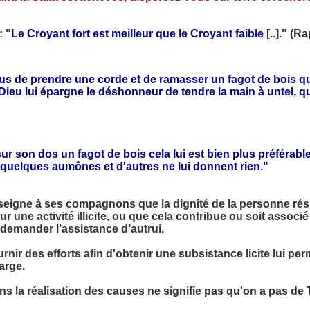
: "
Le Croyant fort est meilleur que le Croyant faible
[..]." (
us de prendre une corde et de ramasser un fagot de bois qu
Dieu lui épargne le déshonneur de tendre la main à untel, qui
r son dos un fagot de bois cela lui est bien plus préférabl
 quelques aumônes et d'autres ne lui donnent rien."
eigne à ses compagnons que la dignité de la personne réside
r une activité illicite, ou que cela contribue ou soit associé 
à demander l’assistance d’autrui.
nir des efforts afin d'obtenir une subsistance licite lui pe
arge.
 dans la réalisation des causes ne signifie pas qu'on a pas de