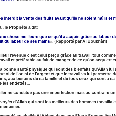
-
a interdit la vente des fruits avant qu'ils ne soient mûrs e
, le Prophète a dit:
e chose meilleure que ce qu'il a acquis grâce au labeur de
t du labeur de ses mains
». (Rapporté par Al Boukhàri)
lleur revenue c'est celui perçu grâce au travail. tout comm
avail et préférable au fait de manger de ce qu'on acquiert e
 bonne santé physique qui sont des bienfaits qu'Allah lui a
leut ni de l'or, ni de l'argent et que le travail va lui permett
ins, aux besoins de sa famille et de tous ceux qui sont à sa
 les endettés...
ller ne constitue pas une imperfection mais au contraire 
voyés d'Allah qui sont les meilleurs des hommes travailla
t menuisier.
 demandé au sheikh Al Abbad dans son Sharh Sunnan Ibn Ma