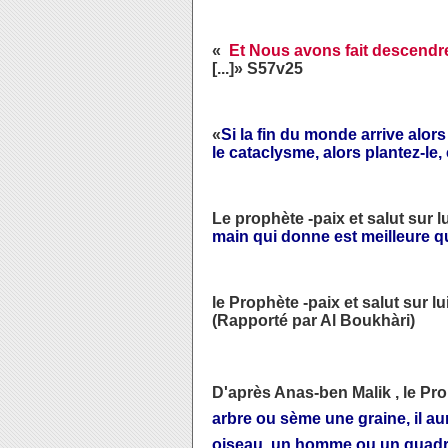
«
Et Nous avons fait descendre 
[...]» S57v25
«
Si la fin du monde arrive alor
le cataclysme, alors plantez-l
Le prophète
-paix et salut sur lu
main qui donne est meilleure qu
le Prophète -paix et salut sur lui
(Rapporté par Al Boukhàri)
D'après Anas-ben Malik , le Proph
arbre ou sème une graine, il a
oiseau, un homme ou un quad