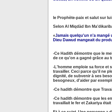
le Prophète-paix et salut sur lui
Selon Al Miqdàd Ibn Ma'dikariba 
«
Jamais quelqu'un n'a mangé un
Dieu Dawud mangeait du produi
-Ce Hadith démontre que le mei
de ce qu'on a gagné grâce au tr
-L'homme emploie sa force et sa
travailler. Ceci parce qu'il ne p
dignité, de subvenir à ses beso
besogneux, d'aider par exemple
-Ce hadith démontre que Travai
-Ce hadith démontre que les en
travaillait le fer et Zakariya étai
Et à ce sujet, Une personne a