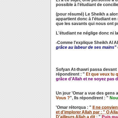
possible à l'étudiant de concili
(pour résumé) Le Sheikh a alor
appartient donc à l'étudiant en r
que les savants qui nous ont p
L'étudiant ne néglige donc ni la
-Comme l'explique Sheikh Al A
grâce au labeur de ses mains"
Sofyan At-thawri passa devant
répondirent : "
Et que veux tu 
grâce d’Allah et ne soyez pas
Un jour 'Omar a vue des gens as
Vous ?
", Ils répondirent : "
Nous
'Omar rétorqua : "
Il ne convien
et d'implorer Allah par : " O Al
D'ailleurs Allah a dit :
"
Puis qua