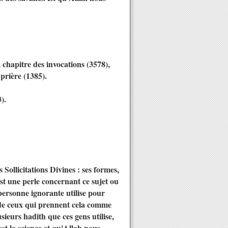
chapitre des invocations (3578),
prière (1385).
).
ollicitations Divines : ses formes,
est une perle concernant ce sujet ou
personne ignorante utilise pour
s de ceux qui prennent cela comme
sieurs hadith que ces gens utilise,
st la science et qu'Allah nous