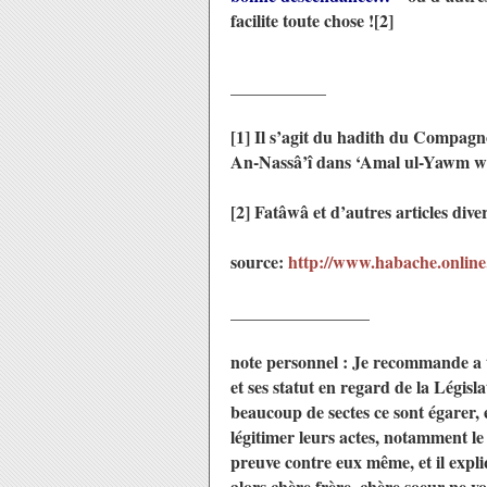
facilite toute chose ![2]
___________
[1] Il s’agit du hadith du Compagn
An-Nassâ’î dans ‘Amal ul-Yawm wal-
[2] Fatâwâ et d’autres articles dive
source:
http://www.habache.online
________________
note personnel : Je recommande a t
et ses statut en regard de la Législ
beaucoup de sectes ce sont égarer, 
légitimer leurs actes, notamment l
preuve contre eux même, et il expliq
alors chère frère, chère soeur ne v