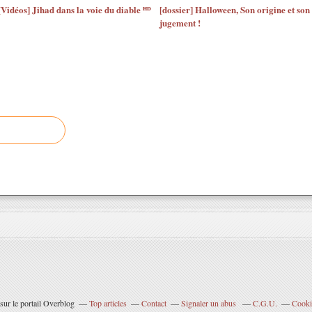
[Vidéos] Jihad dans la voie du diable ᴴᴰ
[dossier] Halloween, Son origine et son
jugement !
sur le portail Overblog
Top articles
Contact
Signaler un abus
C.G.U.
Cooki