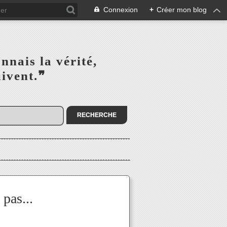
Connexion
+
Créer mon blog
s la vérité,‎ ‎ ‎ ‎ ‎ ‎ ‎ ‎ ‎
la suivent.❞
 pas...