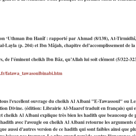
on ‘Uthman ibn Hanîf : rapporté par Ahmad (8/138), At-Tirmidhî, 
Layla (p. 204) et Ibn Mâjah, chapitre del’accomplissement de la 
rs, de l’éminent cheikh Ibn Bâz, qu’Allah lui soit clément (5/322-323
.fr/fatawa_tawasoulbinabi.htm
ous l'excellent ouvrage du cheikh Al Albani "E-Tawassoul" ou Les S
ation Divine. (édition: Librairie Al-Maaref traduit en français) qui 
et cheikh Al Albani explique très bien les hadith que beaucoup de 
e hadith avec l'aveugle ou cheikh Al Albani retourne les argument
ue aussi d'autres version de ce hadith qui sont faibles ainsi que plu
ous laissez pas tromper. Le plus grand remède contre l'ignorance c'e