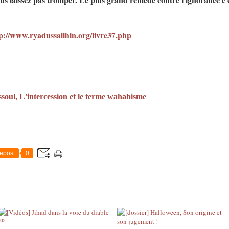
p://www.ryadussalihin.org/livre37.php
soul, L'intercession et le terme wahabisme
epost
0