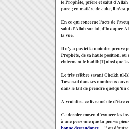
le Prophète, prière et salut d’Allah
pure ; en matière de culte, il n’es
En ce qui concerne l’acte de l’aveug
salut d’Allah sur lui, d’invoquer Al
la vue.
Il n’y a pas ici la moindre preuve 
Prophète, de sa haute position, ou 
clairement le hadith[1] ainsi que l
Le très célèbre savant Cheikh ul-I
Tawassul dans ses nombreux ouvrages
dans le fait de prendre quelqu’un 
A vrai dire, ce livre mérite d’être c
Ce dernier moyen d’exaucer les invo
à une personne que tu penses pieus
bonne descendance…
” ou d’autres