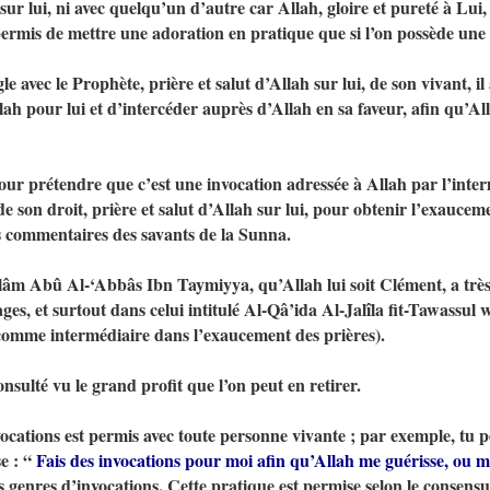
 sur lui, ni avec quelqu’un d’autre car Allah, gloire et pureté à Lui, 
t permis de mettre une adoration en pratique que si l’on possède une
le avec le Prophète, prière et salut d’Allah sur lui, de son vivant, 
lah pour lui et d’intercéder auprès d’Allah en sa faveur, afin qu’All
pour prétendre que c’est une invocation adressée à Allah par l’inte
de son droit, prière et salut d’Allah sur lui, pour obtenir l’exauce
es commentaires des savants de la Sunna.
slâm Abû Al-‘Abbâs Ibn Taymiyya, qu’Allah lui soit Clément, a très
, et surtout dans celui intitulé Al-Qâ’ida Al-Jalîla fit-Tawassul w
comme intermédiaire dans l’exaucement des prières).
onsulté vu le grand profit que l’on peut en retirer.
cations est permis avec toute personne vivante ; par exemple, tu pe
e : “
Fais des invocations pour moi afin qu’Allah me guérisse, ou 
 genres d’invocations. Cette pratique est permise selon le consensu