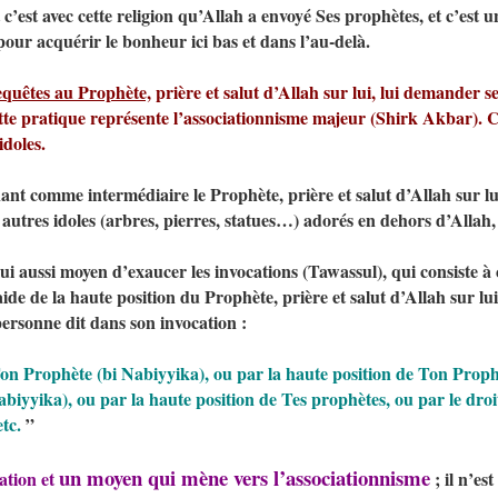
t c’est avec cette religion qu’Allah a envoyé Ses prophètes, et c’est 
our acquérir le bonheur ici bas et dans l’au-delà.
 requêtes au Prophète,
prière et salut d’Allah sur lui, lui demander se
tte pratique représente l’associationnisme majeur (Shirk Akbar). C’
idoles.
ant comme intermédiaire le Prophète, prière et salut d’Allah sur lui
s autres idoles (arbres, pierres, statues…) adorés en dehors d’Allah, 
lui aussi moyen d’exaucer les invocations (Tawassul), qui consiste à
ide de la haute position du Prophète, prière et salut d’Allah sur lu
ersonne dit dans son invocation :
n Prophète (bi Nabiyyika), ou par la haute position de Ton Prophè
iyyika), ou par la haute position de Tes prophètes, ou par le droi
etc.
”
un moyen qui mène vers l’associationnisme
ation et
; il n’es