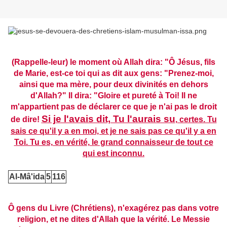
(Rappelle-leur) le moment où Allah dira: "Ô Jésus, fils
de Marie, est-ce toi qui as dit aux gens: "Prenez-moi,
ainsi que ma mère, pour deux divinités en dehors
d'Allah?" Il dira: "Gloire et pureté à Toi! Il ne
m'appartient pas de déclarer ce que je n'ai pas le droit
Si je l'avais dit, Tu l'aurais su
de dire!
, certes. Tu
sais ce qu'il y a en moi, et je ne sais pas ce qu'il y a en
Toi. Tu es, en vérité, le grand connaisseur de tout ce
qui est inconnu.
Al-Mâ'ida
5
116
Ô gens du Livre (Chrétiens), n'exagérez pas dans votre
religion, et ne dites d'Allah que la vérité. Le Messie