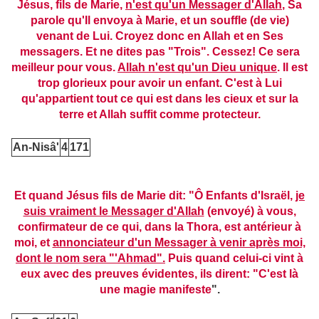
Jésus, fils de Marie,
n'est qu'un Messager d'Allah
, Sa
parole qu'Il envoya à Marie, et un souffle (de vie)
venant de Lui. Croyez donc en Allah et en Ses
messagers. Et ne dites pas "Trois". Cessez! Ce sera
meilleur pour vous.
Allah n'est qu'un Dieu unique
. Il est
trop glorieux pour avoir un enfant. C'est à Lui
qu'appartient tout ce qui est dans les cieux et sur la
terre et Allah suffit comme protecteur.
An-Nisâ'
4
171
Et quand Jésus fils de Marie dit: "Ô Enfants d'Israël,
je
suis vraiment le Messager d'Allah
(envoyé) à vous,
confirmateur de ce qui, dans la Thora, est antérieur à
moi, et
annonciateur d'un Messager à venir après moi,
dont le nom sera "'Ahmad".
Puis quand celui-ci vint à
eux avec des preuves évidentes, ils dirent: "C'est là
une magie manifeste
".