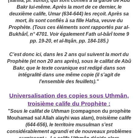
(sahifa, pl. suhuf), qui sont confiés à la garde de Abû
Bakr lui-même. Après la mort de ce dernier, le
deuxième calife, Umar (634-644) les reçoit. Après sa
mort, ils sont confiés à sa fille Hafsa, veuve du
Prophète. (Tous ces éléments sont rapportés par al-
Bukhârî, n° 4701. Voir également Fath ul-bârî tome 9
pp. 19-20, et al-Itqân, pp. 184-185.)
C'est donc ici, dans les 2 ans qui suivent la mort du
Prophète (et non 20 ans après), sous le califat de Abû
Bakr, que le texte coranique est redigé dans son
intégralité dans une même copie (il s'agit de
l'ensemble des feuillets)."
Universalisation des copies sous Uthmân,
troisième calife du Prophète :
"Sous le califat de Uthman
(compagnon du prophète
Mouhamad sal Allah alayhi was alam),
troisième calife
(644-656), le territoire musulman s'est
considérablement agrandi et de nouveaux problèmes