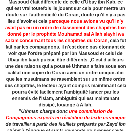
Massoud était différente de celle d'Ubay ibn Kab, ce
qui est vrai toutefois ils jouent sur cela pour mettre un
doute sur l'authenticité du Coran, doute qu'il n'y a pas
lieu d'avoir et cela
parceque nous avions vu qu'il n'y
avait pas eu un ordre de classement des chapitres fixe
donné par le prophète Mouhamad sal Allah alayhi wa
salam concernant tous les chapitres du Coran
, cela fut
fait par les compagnons, il n'est donc pas étonnant de
voir que l'ordre préparé par ibn Massoud et celui de
Ubay ibn kaab puisse être différents. ,C'est d'ailleurs
une des raisons qui a poussé Uthman a faire sous son
califat une copie du Coran avec un ordre unique afin
que les musulmans se rasemblent sur un même ordre
des chapitres, le lecteur ayant compris maintenant cela
pourra évité facilement l'ambiguité lancer par les
ennemis de l'islam, ambiguité qui est maintenant
dissipé, louange à Allah.
"Uthman charge donc
une commission de
Compagnons experts en récitation du texte coranique
de travailler à partir des feuillets préparés par Zayd ibn
Thâbit à l'époque et sur la demande du premier calife,