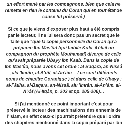
un effort mené par les compagnons, bien que cela ne
remette en rien le contenu du Coran qui en tout état de
cause fut préservé.)
Si ce que je viens d'exposer plus haut a été compris
par le lecteur, il ne lui sera donc pas un secret que le
faite que
"que la copie personnelle du Coran qu'a
préparée Ibn Mas'ûd (qui habite Kufa, il était un
compagnon du prophète Mouhamad) diverge de celle
qu'avait préparée Ubayy ibn Kaab. Dans la copie de
Ibn Mas'ûd, nous avons cet ordre : al-Baqara, an-Nissâ
, alu 'Imrân, al-A'râf, al-An'âm… ( ce sont différents
noms de chapitre Coranique ) et dans celle de Ubayy :
al-Fâtiha, al-Baqara, an-Nissâ, alu 'Imrân, al-An'âm, al-
A'râf (Al-Itqân, p. 202 et pp. 205-206)…
Si j'ai mentionné ce point important c'est pour
préservé le lecteur des machinations des ennemis de
l'islam, en effet ceux-ci pourrait prétendre que l'ordre
des chapitres mentionné dans la copie préparé par Ibn