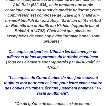
Abû Bakr (632-634), et de préparer une copie
coranique qui devra servir de modèle uniforme ; cette
commission est composée de : Zayd ibn Thâbit lui-
même, Abdullâh ibn uz-Zubayr, Sa'ïd ibn ul-'As et Abd
ur-Rahmân ibn ul-Hârith ibn Hishâm (rapporté par al-
Bukhârî, n° 4702). C'est ainsi que plusieurs
exemplaires de cette copie dite "uthmanienne" sont
préparés."
Ces copies préparées, Uthmân les fait envoyer en
différents points importants du territoire musulman.
(Tous ces éléments sont rapportés par al-Bukhârî, n°
4702.)"
"
Les copies du Coran écrites de nos jours suivent
toujours mot pour mot et lettre pour lettre cette écriture
des copies d'Uthman, écriture justement nommée "ar-
rasm al-uthmanî"
.
"On dit qu'une de ces copies existe encore