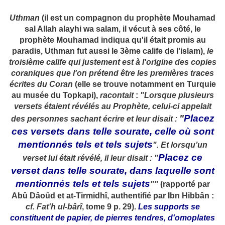
Uthman
(il est un compagnon du prophète Mouhamad
sal Allah alayhi wa salam, il vécut à ses côté, le
prophète Mouhamad indiqua qu'il était promis au
paradis, Uthman fut aussi le 3ème calife de l'islam),
le
troisième calife qui justement est à l'origine des copies
coraniques que l'on prétend être les premières traces
écrites du Coran
(elle se trouve notamment en Turquie
au musée du Topkapi),
racontait
:
"Lorsque plusieurs
versets étaient révélés au Prophète, celui-ci appelait
"
Placez
des personnes sachant écrire et leur disait :
ces versets dans telle sourate, celle où sont
mentionnés tels et tels sujets
". Et lorsqu’un
Placez ce
verset lui était révélé, il leur disait : "
verset dans telle sourate, dans laquelle sont
mentionnés tels et tels sujets
""
(rapporté par
Abû Dâoûd et at-Tirmidhî, authentifié par Ibn Hibbân :
cf. Fat'h ul-bârî
, tome 9 p. 29).
Les supports se
constituent de papier, de pierres tendres, d'omoplates