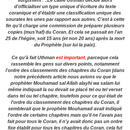
surgissent : ..
Le calife Uthmân décide alors
d'officialiser un type unique d'écriture du texte
coranique et d'établir une classification unique des
sourates les unes par rapport aux autres. C'est à cette
fin qu'il charge une commission de préparer plusieurs
copies (mus'haf) du Coran. Et cela se passait en l'an
25 de l'hégire, soit 15 ans (et non 20 ans) après la mort
du Prophète (sur lui la paix).
Ce qu'à fait Uthman
est important,
parceque cela
rassemble les gens sur divers points, notamment
l'ordre des classements des chapitres du Coran (dans
notre précédents article nous avions vu que le
prophèter Mouhamad sal Allah alayhi wa salam lui
même indiquait la ou devait se placé tel ou tel verset
dans tel ou tel chapitre, toutefois pour ce qui était de
l'ordre du classemnent des chapitres du Coran, il
semblerait que le prophète Mouhamad avait indiqué
l'ordre de certains chapitres mais qu'il ne l'avais pas
fait pour tous le Coran, il n'y avait donc pas un ordre
fixe établit pour tous les chapitres du Coran, cela fut