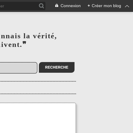
Connexion
+
Créer mon blog
s la vérité,‎ ‎ ‎ ‎ ‎ ‎ ‎ ‎ ‎
la suivent.❞