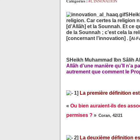
Catégories :
#L'INNOVATION
SHeikh
religion. Car certes la religion 
[d’Allâh] et la Sounnah. Et ce 
de la Sounnah ; c’est cela la re
[concernant l’innovation] . [
Al-F
SHeikh Muhammad Ibn Sâlih Al-’U
Allâh d’une manière qu’Il n’a pa
autrement que comment le Prophè
1]
La première définition est
«
Ou bien auraient-ils des assoc
permises ?
»
Coran, 42/21
2]
La deuxième définition es