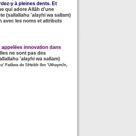
dez-y à pleines dents. Et
nne qui adore Allâh d’une
e (sallallahu ’alayhi wa sallam)
 avec les noms et attributs
s appelées innovation dans
elles ne sont pas des
llallahu ’alayhi wa sallam)
u’ Fatâwa de SHeikh Ibn ’Uthaymîn,