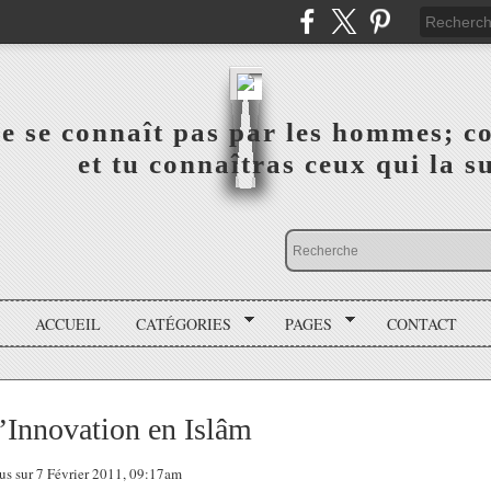
a vérité ne se connaît pas par les hommes; connai
 ‎ ‎ ‎ ‎ ‎ ‎ ‎ ‎ ‎ ‎ ‎ ‎ ‎ ‎ et tu connaîtras ceux qui 
ACCUEIL
CATÉGORIES
PAGES
CONTACT
l’Innovation en Islâm
ous sur 7 Février 2011, 09:17am