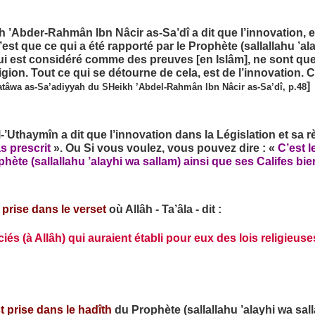
 ’Abder-Rahmân Ibn Nâcir as-Sa’dî a dit que l’innovation, es
n’est que ce qui a été rapporté par le Prophète (sallallahu ’a
qui est considéré comme des preuves [en Islâm], ne sont que 
ligion. Tout ce qui se détourne de cela, est de l’innovation. C
]
atâwa as-Sa’adiyyah du SHeikh ’Abdel-Rahmân Ibn Nâcir as-Sa’dî, p.48
thaymîn a dit que l’innovation dans la Législation et sa rè
s prescrit
». Ou Si vous voulez, vous pouvez dire : «
C’est l
te (sallallahu ’alayhi wa sallam) ainsi que ses Califes bie
 prise dans le verset
où Allâh - Ta’âla - dit :
iés (à Allâh) qui auraient établi pour eux des lois religieuse
t prise dans le hadîth
du Prophète (sallallahu ’alayhi wa salla