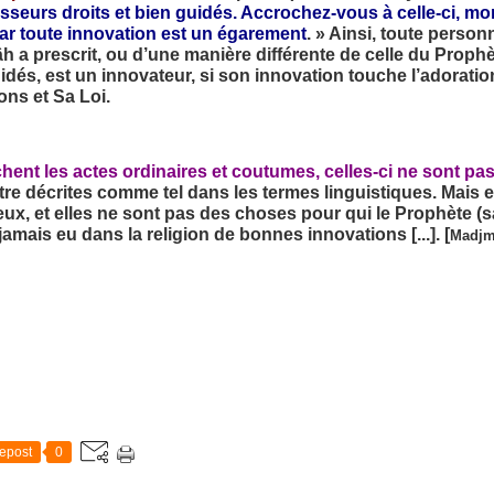
seurs droits et bien guidés. Accrochez-vous à celle-ci, mor
ar toute innovation est un égarement
. » Ainsi, toute perso
h a prescrit, ou d’une manière différente de celle du Prophèt
és, est un innovateur, si son innovation touche l’adoration
ons et Sa Loi.
ent les actes ordinaires et coutumes, celles-ci ne sont pa
être décrites comme tel dans les termes linguistiques. Mais 
eux, et elles ne sont pas des choses pour qui le Prophète (sa
 jamais eu dans la religion de bonnes innovations [...]. [
Madjm
epost
0