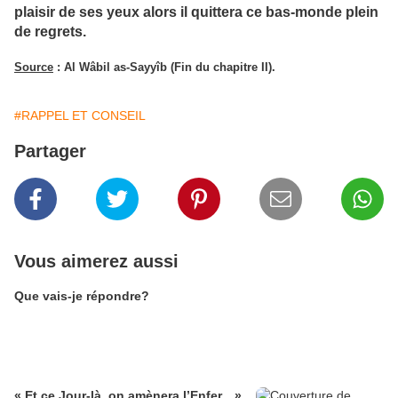
plaisir de ses yeux alors il quittera ce bas-monde plein
de regrets.
Source
: Al Wâbil as-Sayyîb (Fin du chapitre II).
#RAPPEL ET CONSEIL
Partager
Vous aimerez aussi
Que vais-je répondre?
« Et ce Jour-là, on amènera l’Enfer…»