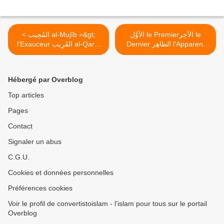
الأوَّل le Premierالآخِر le
< المُجِيب al-Mujîb =&gt;
Dernier الظاهِر l'Apparent
l'Exauceur القَرِيب al-Qarîb
=&gt; le trés Proche
البَاطِن le Caché >
Hébergé par Overblog
Top articles
Pages
Contact
Signaler un abus
C.G.U.
Cookies et données personnelles
Préférences cookies
Voir le profil de convertistoislam - l'islam pour tous sur le portail
Overblog