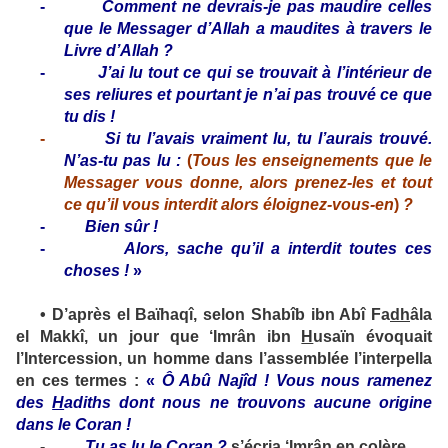
-
Comment ne devrais-je pas maudire celles
que le Messager d’Allah a maudites à travers le
Livre d’Allah ?
-
J’ai lu tout ce qui se trouvait à l’intérieur de
ses reliures et pourtant je n’ai pas trouvé ce que
tu dis !
-
Si tu l’avais vraiment lu, tu l’aurais trouvé.
N’as-tu pas lu :
(
Tous les enseignements que le
Messager vous donne, alors prenez-les et tout
ce qu’il vous interdit alors éloignez-vous-en
)
?
-
Bien sûr !
-
Alors, sache qu’il a interdit toutes ces
choses !
»
•
D’après el Baïhaqî, selon Shabîb ibn Abî Fa
dh
âla
el Makkî, un jour que ‘Imrân ibn
H
usaïn évoquait
l’Intercession, un homme dans l’assemblée l’interpella
en ces termes :
«
Ô Abû Najîd ! Vous nous ramenez
des
H
adiths dont nous ne trouvons aucune origine
dans le Coran !
-
Tu as lu le Coran ?
s’écria ‘Imrân en colère.