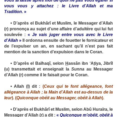
vous ai laissé après moi de quoi ne pas vous égarer si
vous vous y attachez : le Livre d’Allah et ma
Tradition.
»
•
D’après el Bukhârî et Muslim, le Messager d’Allah
(
r
) prononça au sujet d’une affaire d’adultère qui lui fut
soulevée :
«
Je vais juger entre vous avec le Livre
d’Allah
»
Il ordonna ensuite de fouetter le fornicateur et
de l’expulser un an, en sachant qu’il n’est pas fait
mention de la sanction d’expulsion dans le Coran.
•
D’après el Baïhaqî, selon
H
assân ibn ‘A
t
iya, Jibrîl
(
u
) transmettait et enseignait la
Sunna
au Messager
d’Allah (
r
) comme il le faisait pour le Coran.
•
Allah (
I
) dit :
(
Ceux qui te font allégeance, font
allégeance à Allah ; la Main d’Allah est au-dessus de la
leur
)
.
(
Quiconque obéit au Messager, obéit à Allah
)
.
•
D’après el Bukhârî et Muslim, selon Abû Huraïra, le
Messager d’Allah (
r
) a dit :
«
Quiconque m’obéit, obéit à