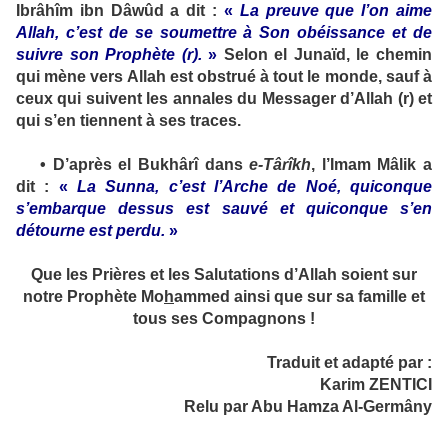
Ibrâhîm ibn Dâwûd a dit :
«
La preuve que l’on aime
Allah, c’est de se soumettre à Son obéissance et de
suivre son Prophète (
r
).
»
Selon el Junaïd, le chemin
qui mène vers Allah est obstrué à tout le monde, sauf à
ceux qui suivent les annales du Messager d’Allah (
r
) et
qui s’en tiennent à ses traces.
•
D’après el Bukhârî dans
e-Târîkh
, l’Imam Mâlik a
dit :
«
La Sunna, c’est l’Arche de Noé, quiconque
s’embarque dessus est sauvé et quiconque s’en
détourne est perdu.
»
Que les Prières et les Salutations d’Allah soient sur
notre Prophète Mo
h
ammed ainsi que sur sa famille et
tous ses Compagnons !
Traduit et adapté par :
Karim ZENTICI
Relu par Abu Hamza Al-Germâny