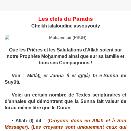
Les clefs du Paradis
Cheikh jalaloudine assouyouty
Que les Prières et les Salutations d’Allah soient sur
notre Prophète Mo
h
ammed ainsi que sur sa famille et
tous ses Compagnons !
Voir :
Miftâ
h
el Janna fî el I
h
tijâj bi e-Sunna
de
Suyû
t
î.
Voici un certain nombre de Textes scripturaires et
d’annales qui démontrent que la Sunna fait valeur de
loi au même titre que le Coran :
•
Allah (
I
) dit :
(
Croyons donc en Allah et à Son
Messager
)
.
(
Les croyants sont uniquement ceux qui