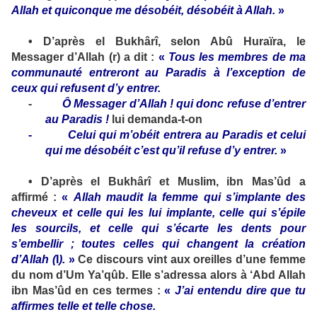
Allah et quiconque me désobéit, désobéit à Allah.
»
•
D’après el Bukhârî, selon Abû Huraïra, le
Messager d’Allah (
r
) a dit :
«
Tous les membres de ma
communauté entreront au Paradis à l’exception de
ceux qui refusent d’y entrer.
-
Ô Messager d’Allah ! qui donc refuse d’entrer
au Paradis !
lui demanda-t-on
-
Celui qui m’obéit entrera au Paradis et celui
qui me désobéit c’est qu’il refuse d’y entrer.
»
•
D’après el Bukhârî et Muslim, ibn Mas’ûd a
affirmé :
«
Allah maudit la femme qui s’implante des
cheveux et celle qui les lui implante, celle qui s’épile
les sourcils, et celle qui s’écarte les dents pour
s’embellir ; toutes celles qui changent la création
d’Allah (
I
).
»
Ce discours vint aux oreilles d’une femme
du nom d’Um Ya’qûb. Elle s’adressa alors à ‘Abd Allah
ibn Mas’ûd en ces termes :
«
J’ai entendu dire que tu
affirmes telle et telle chose.