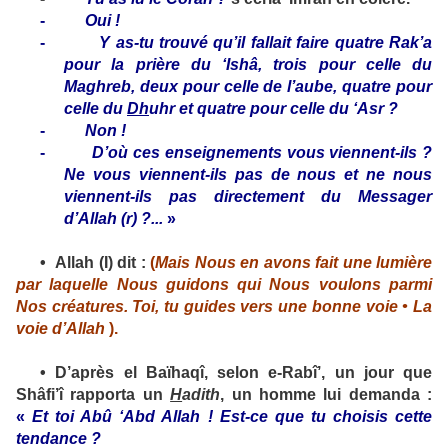
-
Oui !
-
Y as-tu trouvé qu’il fallait faire quatre Rak’a
pour la prière du ‘Ishâ, trois pour celle du
Maghreb, deux pour celle de l’aube, quatre pour
celle du
Dh
uhr et quatre pour celle du ‘Asr ?
-
Non !
-
D’où ces enseignements vous viennent-ils ?
Ne vous viennent-ils pas de nous et ne nous
viennent-ils pas directement du Messager
d’Allah (
r
) ?...
»
•
Allah (
I
) dit :
(
Mais Nous en avons fait une lumière
par laquelle Nous guidons qui Nous voulons parmi
Nos créatures. Toi, tu guides vers une bonne voie • La
voie d’Allah
)
.
•
D’après el Baïhaqî, selon e-Rabî’, un jour que
Shâfi’î rapporta un
H
adith
, un homme lui demanda :
«
Et toi Abû ‘Abd Allah ! Est-ce que tu choisis cette
tendance ?