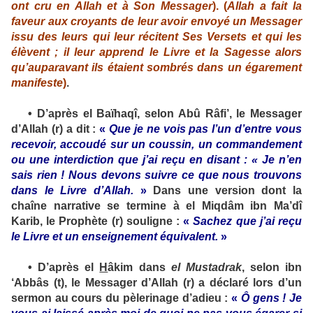
ont cru en Allah et à Son Messager
)
.
(
Allah a fait la
faveur aux croyants de leur avoir envoyé un Messager
issu des leurs qui leur récitent Ses Versets et qui les
élèvent ; il leur apprend le Livre et la Sagesse alors
qu’auparavant ils étaient sombrés dans un égarement
manifeste
)
.
•
D’après el Baïhaqî, selon Abû Râfi’, le Messager
d’Allah (
r
) a dit :
«
Que je ne vois pas l’un d’entre vous
recevoir, accoudé sur un coussin, un commandement
ou une interdiction que j’ai reçu en disant : « Je n’en
sais rien ! Nous devons suivre ce que nous trouvons
dans le Livre d’Allah.
»
Dans une version dont la
chaîne narrative se termine à el Miqdâm ibn Ma’dî
Karib, le Prophète (
r
) souligne :
«
Sachez que j’ai reçu
le Livre et un enseignement équivalent.
»
•
D’après el
H
âkim dans
el Mustadrak
, selon ibn
‘Abbâs (
t
), le Messager d’Allah (
r
) a déclaré lors d’un
sermon au cours du pèlerinage d’adieu :
«
Ô gens ! Je