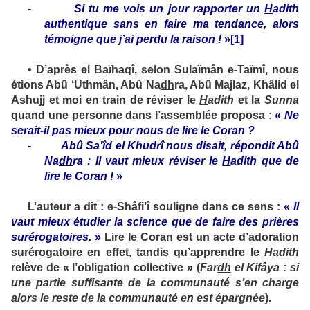
-
Si tu me vois un jour rapporter un
H
adith
authentique sans en faire ma tendance, alors
témoigne que j’ai perdu la raison !
»
[1]
•
D’après el Baïhaqî, selon Sulaïmân e-Taïmî, nous
étions Abû ‘Uthmân, Abû Na
dh
ra, Abû Majlaz, Khâlid el
Ashujj et moi en train de réviser le
H
adith
et la
Sunna
quand une personne dans l’assemblée proposa :
«
Ne
serait-il pas mieux pour nous de lire le Coran ?
-
Abû Sa’îd el Khudrî nous disait, répondit Abû
Na
dh
ra : Il vaut mieux réviser le
H
adith que de
lire le Coran !
»
L’auteur a dit :
e-Shâfi’î souligne dans ce sens :
«
Il
vaut mieux étudier la science que de faire des prières
surérogatoires.
»
Lire le Coran est un acte d’adoration
surérogatoire en effet, tandis qu’apprendre le
H
adith
relève de « l’obligation collective » (
Far
dh
el Kifâya : si
une partie suffisante de la communauté s’en charge
alors le reste de la communauté en est épargnée
).