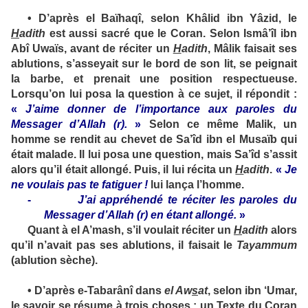
•
D’après el Baïhaqî, selon Khâlid ibn Yâzid, le
H
adith
est aussi sacré que le Coran. Selon Ismâ’îl ibn
Abî Uwaïs, avant de réciter un
H
adith
, Mâlik faisait ses
ablutions, s’asseyait sur le bord de son lit, se peignait
la barbe, et prenait une position respectueuse.
Lorsqu’on lui posa la question à ce sujet, il répondit :
«
J’aime donner de l’importance aux paroles du
Messager d’Allah (
r
).
»
Selon ce même Malik, un
homme se rendit au chevet de Sa’îd ibn el Musaïb qui
était malade. Il lui posa une question, mais Sa’îd s’assit
alors qu’il était allongé. Puis, il lui récita un
H
adith
.
«
Je
ne voulais pas te fatiguer !
lui lança l’homme.
-
J’ai appréhendé te réciter les paroles du
Messager d’Allah (
r
) en étant allongé.
»
Quant à el A’mash, s’il voulait réciter un
H
adith
alors
qu’il n’avait pas ses ablutions, il faisait le
Tayammum
(ablution sèche).
•
D’après e-Tabarânî dans
el Aw
s
at
, selon ibn ‘Umar,
le savoir se résume à trois choses : un Texte du Coran