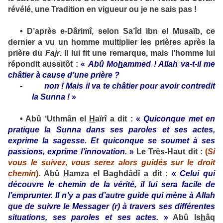
révélé, une Tradition en vigueur ou je ne sais pas !
•
D’après e-Dârimî, selon Sa’îd ibn el Musaïb, ce
dernier a vu un homme multiplier les prières après la
prière du
Fajr
. Il lui fit une remarque, mais l’homme lui
répondit aussitôt :
«
Abû Mo
h
ammed ! Allah va-t-il me
châtier à cause d’une prière ?
-
non ! Mais il va te châtier pour avoir contredit
la Sunna !
»
•
Abû ‘Uthmân el
H
aïrî a dit :
«
Quiconque met en
pratique la Sunna dans ses paroles et ses actes,
exprime la sagesse. Et quiconque se soumet à ses
passions, exprime l’innovation.
»
Le Très-Haut dit :
(
Si
vous le suivez, vous serez alors guidés sur le droit
chemin
)
.
Abû
H
amza el Baghdâdî a dit :
«
Celui qui
découvre le chemin de la vérité, il lui sera facile de
l’emprunter. Il n’y a pas d’autre guide qui mène à Allah
que de suivre le Messager (
r
) à travers ses différentes
situations, ses paroles et ses actes.
»
Abû Is
h
âq