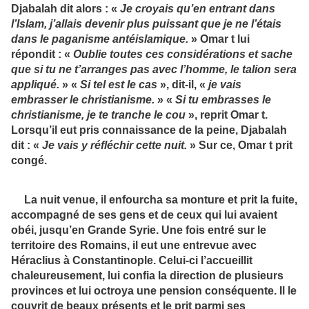
Djabalah dit alors : «
Je croyais qu’en entrant dans
l’Islam, j’allais devenir plus puissant que je ne l’étais
dans le paganisme antéislamique.
» Omar t lui
répondit : «
Oublie toutes ces considérations et sache
que si tu ne t’arranges pas avec l’homme, le talion sera
appliqué.
» «
Si tel est le cas
», dit-il, «
je vais
embrasser le christianisme.
» «
Si tu embrasses le
christianisme, je te tranche le cou
», reprit Omar t.
Lorsqu’il eut pris connaissance de la peine, Djabalah
dit : «
Je vais y réfléchir cette nuit.
» Sur ce, Omar t prit
congé.
La nuit venue, il enfourcha sa monture et prit la fuite,
accompagné de ses gens et de ceux qui lui avaient
obéi, jusqu’en Grande Syrie. Une fois entré sur le
territoire des Romains, il eut une entrevue avec
Héraclius à Constantinople. Celui-ci l’accueillit
chaleureusement, lui confia la direction de plusieurs
provinces et lui octroya une pension conséquente. Il le
couvrit de beaux présents et le prit parmi ses