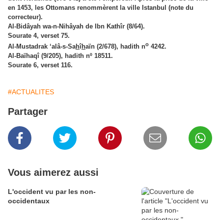
en 1453, les Ottomans renommèrent la ville Istanbul (note du
correcteur).
Al-Bidâyah wa-n-Nihâyah de Ibn Kathîr (8/64).
Sourate 4, verset 75.
o
Al-Mustadrak ‘alâ-s-Sa
h
î
h
aïn (2/678), hadith n
4242.
Al-Baïhaqî (9/205), hadith nº 18511.
Sourate 6, verset 116.
#ACTUALITES
Partager
Vous aimerez aussi
L'occident vu par les non-
occidentaux