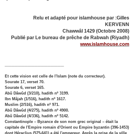
Relu et adapté pour islamhouse par :Gilles
KERVENN
Chawwâl 1429 (Octobre 2008)
Publié par Le bureau de prêche de Rabwah (Riyadh)
www
.islamhouse.
com
__________________
Et cette vision est celle de l'Islam (note du correcteur).
Sourate 17, verset 70.
Sourate 6, verset 165.
Abû Dâwûd (3/210), hadith nº 3199.
Ibn Mâjah (1/516), hadith nº 1617.
Muslim (2/516), hadith nº 971.
Abû Dâwûd (4/275), hadith nº 4900.
Abû Dâwûd (4/336), hadith nº 5142.
Const
antinople – Byzance de son nom grec original – était la
capitale de l'Empire romain d'Orient ou Empire byzantin (396-1453)
dont Héraclius (575-641) a été l'empereur. Après la prise de la ville