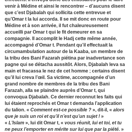
venir à Médine et ainsi le rencontrer – d’aucuns disent
que c’est Djabalah qui sollicita cette entrevue et
qu’Omar t la lui accorda. Il se mit donc en route pour
Médine et à son arrivée, il fut chaleureusement
accueilli par Omar t qui le fit demeurer en sa
compagnie. Il accomplit le Hadj cette même année,
accompagné d’Omar t. Pendant qu’il effectuait la
circumambulation autour de la Kaaba, un membre de
la tribu des Bani Fazarah piétina par inadvertance son
pagne qui se détacha aussitôt. Alors, Djabalah leva sa
main et fracassa le nez de cet homme ; certains disent
qu’il lui creva l’œil. Sa victime, accompagnée d’un
grand nombre de membres de la tribu des Bani
Farazah, alla se plaindre auprès d’Omar t, qui
convoqua Djabalah. Ce dernier reconnut les faits qui
lui étaient reprochés et Omar t demanda l’application
du talion. «
Comment est-ce possible ?
», dit-il, «
alors
que je suis un roi et qu’il n’est qu’un sujet !
»
«
L’Islam
», lui dit Omar t, «
vous réunit, lui et toi, et tu
ne peux l’emporter en mérite sur lui que par la piété.
»