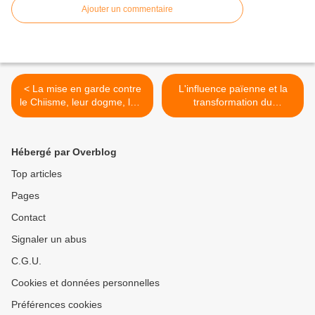
Ajouter un commentaire
< La mise en garde contre
L'influence païenne et la
le Chiisme, leur dogme, leur
transformation du
voie et leurs exagérations
christianisme >
au sujet de ’Alî et autres
Hébergé par Overblog
Top articles
Pages
Contact
Signaler un abus
C.G.U.
Cookies et données personnelles
Préférences cookies