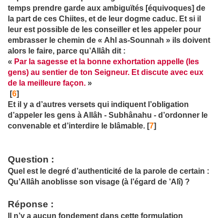
temps prendre garde aux ambiguïtés [équivoques] de
la part de ces Chiites, et de leur dogme caduc. Et si il
leur est possible de les conseiller et les appeler pour
embrasser le chemin de « Ahl as-Sounnah » ils doivent
alors le faire, parce qu’Allâh dit :
«
Par la sagesse et la bonne exhortation appelle (les
gens) au sentier de ton Seigneur. Et discute avec eux
de la meilleure façon.
»
[
6
]
Et il y a d’autres versets qui indiquent l’obligation
d’appeler les gens à Allâh - Subhânahu - d’ordonner le
convenable et d’interdire le blâmable. [
7
]
Question
:
Quel est le degré d’authenticité de la parole de certain :
Qu’Allâh anoblisse son visage (à l’égard de ’Alî) ?
Réponse
:
Il n’y a aucun fondement dans cette formulation