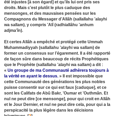
été injustes [à son égard] et qu’ils lui ont pris ses
droits. Mais c’est plutôt le plus caduque des
mensonges, et des mauvaises pensées sur les
Compagnons du Messager d’Allâh (sallallahu ’alayhi
wa sallam), y compris ’Alî (radhiallâhu ’anhum
adjma’în).
Et certes Allâh a empêché et protégé cette Ummah
Muhammadiyyah (sallallahu ’alayhi wa sallam) de
former un consensus sur l’égarement. Il a été rapporté
de façon sûre dans beaucoup de récits Prophétiques
que le Prophète (sallallahu ’alayhi wa sallam) a dit :
«
Un groupe de ma Communauté adhèrera toujours à
la vérité en ayant le dessus.
» Il est impossible que
cette Communauté des générations les plus nobles
puisse consentir sur ce qui est faux [caduque], et ce
sont les Califats de Abû Bakr, ’Oumar et ’Outhmân. Et
nul ne peut dire [ce mensonge], pour qui croit en Allâh
et le Jour Dernier, et nul ne peut dire cela, pour qui a la
perspicacité la plus légère dans les décisions
Islamiques. [
2
]