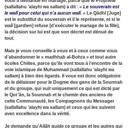
vous a demandé en mariage, parce que le Prophète
(sallallahu ’alayhi wa sallam) a dit :
«
Le souverain est
le walî pour celui qui n’a aucun walî.
»
Le Qâdhî [Juge]
est le substitut du souverain et il le représente, et si le
walî [gardien] refuse [d’exécuter le mariage de la fille],
la décision sur lui est que son décret est dénué de
tout.
Mais je vous conseille à vous et à ceux comme vous
d’abandonner le « madhhab al-Bohra » et tout autre
écoles Chiites, parce qu’ils vont tous à l’encontre de la
voie islamique de Muhammad (sallallahu ’alayhi wa
sallam) à bien des égards. Il vous est donc obligatoire
de le délaisser pour le Dogme des gens de la Sounnah
et du groupe, qui suit uniquement ce qui est dicté par
le Qor’ân, la Sounnah et le chemin des anciens de
cette Communauté, les Compagnons du Messager
(sallallahu ’alayhi wa sallam) et ceux qui les suivent
avec excellence dans la vérité.
Je demande qu’Allâh guide ce groupe et les autres qui