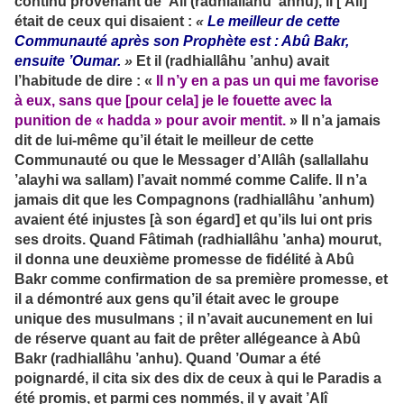
continu provenant de ’Alî (radhiallâhu ’anhu), il [’Ali]
était de ceux qui disaient :
«
Le meilleur de cette
Communauté après son Prophète est : Abû Bakr,
ensuite ’Oumar.
»
Et il (radhiallâhu ’anhu) avait
l’habitude de dire : «
Il n’y en a pas un qui me favorise
à eux, sans que [pour cela] je le fouette avec la
punition de « hadda » pour avoir mentit.
» Il n’a jamais
dit de lui-même qu’il était le meilleur de cette
Communauté ou que le Messager d’Allâh (sallallahu
’alayhi wa sallam) l’avait nommé comme Calife. Il n’a
jamais dit que les Compagnons (radhiallâhu ’anhum)
avaient été injustes [à son égard] et qu’ils lui ont pris
ses droits. Quand Fâtimah (radhiallâhu ’anha) mourut,
il donna une deuxième promesse de fidélité à Abû
Bakr comme confirmation de sa première promesse, et
il a démontré aux gens qu’il était avec le groupe
unique des musulmans ; il n’avait aucunement en lui
de réserve quant au fait de prêter allégeance à Abû
Bakr (radhiallâhu ’anhu). Quand ’Oumar a été
poignardé, il cita six des dix de ceux à qui le Paradis a
été promis, et parmi ces nommés, il y avait ’Alî