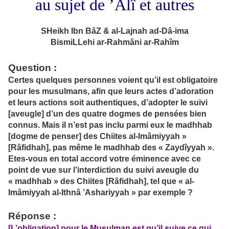
au sujet de ’Alî et autres
SHeikh Ibn BâZ & al-Lajnah ad-Dâ-ima
BismiLLehi ar-Rahmâni ar-Rahîm
Question
:
Certes quelques personnes voient qu’il est obligatoire
pour les musulmans, afin que leurs actes d’adoration
et leurs actions soit authentiques, d’adopter le suivi
[aveugle] d’un des quatre dogmes de pensées bien
connus. Mais il n’est pas inclu parmi eux le madhhab
[dogme de penser] des Chiites al-Imâmiyyah »
[Râfidhah], pas même le madhhab des « Zaydîyyah ».
Etes-vous en total accord votre éminence avec ce
point de vue sur l’interdiction du suivi aveugle du
« madhhab » des Chiites [Râfidhah], tel que « al-
Imâmiyyah al-Ithnâ ’Ashariyyah » par exemple ?
Réponse
:
[L’obligation] pour le Musulman est qu’il suive ce qui