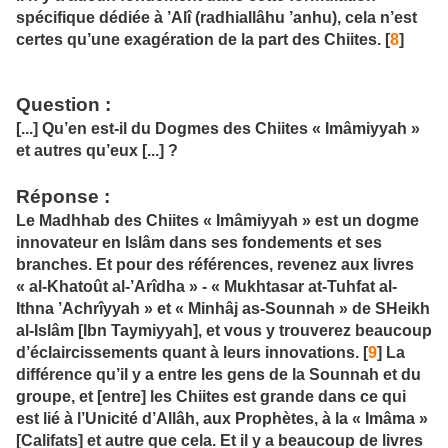
spécifique dédiée à ’Alî (radhiallâhu ’anhu), cela n’est
certes qu’une exagération de la part des Chiites. [
8
]
Question
:
[...] Qu’en est-il du Dogmes des Chiites « Imâmiyyah »
et autres qu’eux [...] ?
Réponse
:
Le Madhhab des Chiites « Imâmiyyah » est un dogme
innovateur en Islâm dans ses fondements et ses
branches. Et pour des références, revenez aux livres
« al-Khatoût al-’Arîdha » - « Mukhtasar at-Tuhfat al-
Ithna ’Achrîyyah » et « Minhâj as-Sounnah » de SHeikh
al-Islâm [Ibn Taymiyyah], et vous y trouverez beaucoup
d’éclaircissements quant à leurs innovations. [
9
] La
différence qu’il y a entre les gens de la Sounnah et du
groupe, et [entre] les Chiites est grande dans ce qui
est lié à l’Unicité d’Allâh, aux Prophètes, à la « Imâma »
[Califats] et autre que cela. Et il y a beaucoup de livres