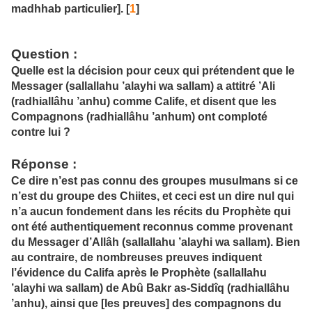
madhhab particulier]. [
1
]
Question
:
Quelle est la décision pour ceux qui prétendent que le
Messager (sallallahu ’alayhi wa sallam) a attitré ’Ali
(radhiallâhu ’anhu) comme Calife, et disent que les
Compagnons (radhiallâhu ’anhum) ont comploté
contre lui ?
Réponse
:
Ce dire n’est pas connu des groupes musulmans si ce
n’est du groupe des Chiites, et ceci est un dire nul qui
n’a aucun fondement dans les récits du Prophète qui
ont été authentiquement reconnus comme provenant
du Messager d’Allâh (sallallahu ’alayhi wa sallam). Bien
au contraire, de nombreuses preuves indiquent
l’évidence du Califa après le Prophète (sallallahu
’alayhi wa sallam) de Abû Bakr as-Siddîq (radhiallâhu
’anhu), ainsi que [les preuves] des compagnons du