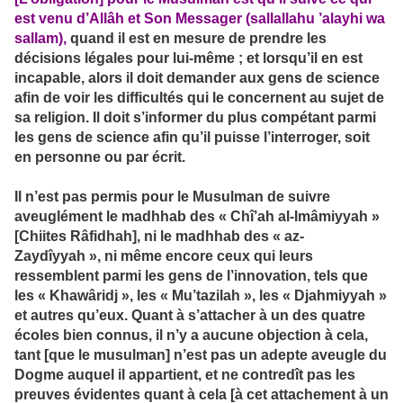
est venu d’Allâh et Son Messager (sallallahu ’alayhi wa
sallam),
quand il est en mesure de prendre les
décisions légales pour lui-même ; et lorsqu’il en est
incapable, alors il doit demander aux gens de science
afin de voir les difficultés qui le concernent au sujet de
sa religion. Il doit s’informer du plus compétant parmi
les gens de science afin qu’il puisse l’interroger, soit
en personne ou par écrit.
Il n’est pas permis pour le Musulman de suivre
aveuglément le madhhab des « Chî’ah al-Imâmiyyah »
[Chiites Râfidhah], ni le madhhab des « az-
Zaydîyyah », ni même encore ceux qui leurs
ressemblent parmi les gens de l’innovation, tels que
les « Khawâridj », les « Mu’tazilah », les « Djahmiyyah »
et autres qu’eux. Quant à s’attacher à un des quatre
écoles bien connus, il n’y a aucune objection à cela,
tant [que le musulman] n’est pas un adepte aveugle du
Dogme auquel il appartient, et ne contredît pas les
preuves évidentes quant à cela [à cet attachement à un