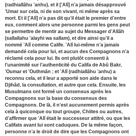
(radhiallâhu ’anhu), et il [’Alî] n’a jamais désapprouvé
’Umar sur cela, ni de son vivant, ni même après sa
mort. Et il [’Alî] n’a pas dit qu’il était le premier d’entre
eux, comment alors une personne parmi les gens peut
se permettre de mentir au sujet du Messager d’Allâh
(sallallahu ’alayhi wa sallam), et dire ainsi qu’il a
nommé ’Alî comme Calife. ’Alî lui-même n’a jamais
demandé cela pour lui, et aucun des Compagnons n’a
réclamé cela pour lui. Ils ont plutôt consenti à
l’unanimité sur l’authenticité du Califa de Abû Bakr,
’Oumar et ’Outhmân ; et ’Alî (radhiallâhu ’anhu) a
reconnu cela, et il leur a apporté son aide dans le
Djihâd, la consultation, et autre que cela. Ensuite, les
Musulmans ont formé un consensus après les
Compagnons sur la base du consensus des
Compagnons. De là, il n’est aucunement permis après
cela à quiconque ou tout groupe, Chiites ou autres,
d’affirmer que ’Alî était le successeur attitré, ou que les
Califats avant lui sont caduques. De la même façon,
personne n’a le droit de dire que les Compagnons ont