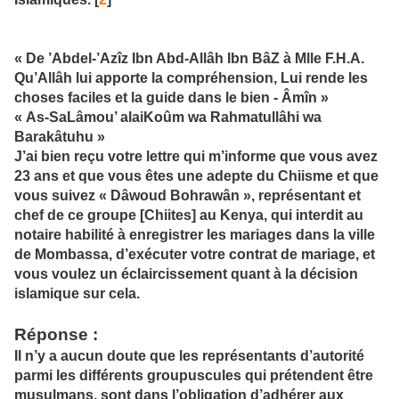
« De ’Abdel-’Azîz Ibn Abd-Allâh Ibn BâZ à Mlle F.H.A.
Qu’Allâh lui apporte la compréhension, Lui rende les
choses faciles et la guide dans le bien - Âmîn »
« As-SaLâmou’ alaiKoûm wa Rahmatullâhi wa
Barakâtuhu »
J’ai bien reçu votre lettre qui m’informe que vous avez
23 ans et que vous êtes une adepte du Chiisme et que
vous suivez « Dâwoud Bohrawân », représentant et
chef de ce groupe [Chiites] au Kenya, qui interdit au
notaire habilité à enregistrer les mariages dans la ville
de Mombassa, d’exécuter votre contrat de mariage, et
vous voulez un éclaircissement quant à la décision
islamique sur cela.
Réponse
:
Il n’y a aucun doute que les représentants d’autorité
parmi les différents groupuscules qui prétendent être
musulmans, sont dans l’obligation d’adhérer aux