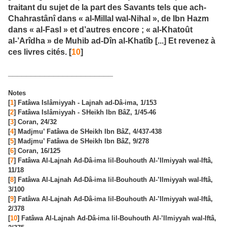
traitant du sujet de la part des Savants tels que ach-
Chahrastânî dans « al-Millal wal-Nihal », de Ibn Hazm
dans « al-Fasl » et d’autres encore ; « al-Khatoût
al-’Arîdha » de Muhib ad-Dîn al-Khatîb [...] Et revenez à
ces livres cités. [
10
]
_______________________
Notes
[
1
] Fatâwa Islâmiyyah - Lajnah ad-Dâ-ima, 1/153
[
2
] Fatâwa Islâmiyyah - SHeikh Ibn BâZ, 1/45-46
[
3
] Coran, 24/32
[
4
] Madjmu’ Fatâwa de SHeikh Ibn BâZ, 4/437-438
[
5
] Madjmu’ Fatâwa de SHeikh Ibn BâZ, 9/278
[
6
] Coran, 16/125
[
7
] Fatâwa Al-Lajnah Ad-Dâ-ima lil-Bouhouth Al-’Ilmiyyah wal-Iftâ,
11/18
[
8
] Fatâwa Al-Lajnah Ad-Dâ-ima lil-Bouhouth Al-’Ilmiyyah wal-Iftâ,
3/100
[
9
] Fatâwa Al-Lajnah Ad-Dâ-ima lil-Bouhouth Al-’Ilmiyyah wal-Iftâ,
2/378
[
10
] Fatâwa Al-Lajnah Ad-Dâ-ima lil-Bouhouth Al-’Ilmiyyah wal-Iftâ,