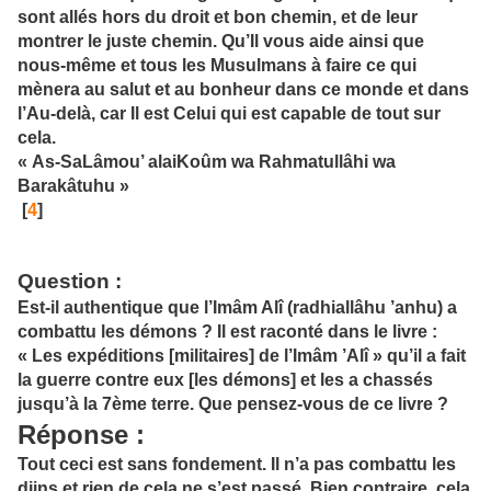
sont allés hors du droit et bon chemin, et de leur
montrer le juste chemin. Qu’Il vous aide ainsi que
nous-même et tous les Musulmans à faire ce qui
mènera au salut et au bonheur dans ce monde et dans
l’Au-delà, car Il est Celui qui est capable de tout sur
cela.
« As-SaLâmou’ alaiKoûm wa Rahmatullâhi wa
Barakâtuhu »
[
4
]
Question
:
Est-il authentique que l’Imâm Alî (radhiallâhu ’anhu) a
combattu les démons ? Il est raconté dans le livre :
« Les expéditions [militaires] de l’Imâm ’Alî » qu’il a fait
la guerre contre eux [les démons] et les a chassés
jusqu’à la 7ème terre. Que pensez-vous de ce livre ?
Réponse
:
Tout ceci est sans fondement. Il n’a pas combattu les
djins et rien de cela ne s’est passé. Bien contraire, cela