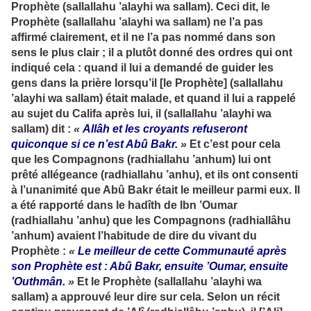
Prophète (sallallahu ’alayhi wa sallam). Ceci dit, le
Prophète (sallallahu ’alayhi wa sallam) ne l’a pas
affirmé clairement, et il ne l’a pas nommé dans son
sens le plus clair ; il a plutôt donné des ordres qui ont
indiqué cela : quand il lui a demandé de guider les
gens dans la prière lorsqu’il [le Prophète] (sallallahu
’alayhi wa sallam) était malade, et quand il lui a rappelé
au sujet du Califa après lui, il (sallallahu ’alayhi wa
sallam) dit :
«
Allâh et les croyants refuseront
quiconque si ce n’est Abû Bakr.
»
Et c’est pour cela
que les Compagnons (radhiallahu ’anhum) lui ont
prêté allégeance (radhiallahu ’anhu), et ils ont consenti
à l’unanimité que Abû Bakr était le meilleur parmi eux. Il
a été rapporté dans le hadîth de Ibn ’Oumar
(radhiallahu ’anhu) que les Compagnons (radhiallâhu
’anhum) avaient l’habitude de dire du vivant du
Prophète :
«
Le meilleur de cette Communauté après
son Prophète est : Abû Bakr, ensuite ’Oumar, ensuite
’Outhmân.
»
Et le Prophète (sallallahu ’alayhi wa
sallam) a approuvé leur dire sur cela. Selon un récit